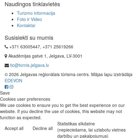
Naudingos tinklavietės
Turizmo informacija
Foto ir Video
Kontaktai
Susisiekti su mumis
+371 63005447, +371 25619266
Akadēmijas gatvė 1, Jelgava, LV-3001
tic@tornis.jelgava.lv
© 2026 Jelgavas reģionālais tūrisma centrs. Mājas lapu izstrādāja
EDEVON
Save
Cookies user preferences
We use cookies to ensure you to get the best experience on our
website. If you decline the use of cookies, this website may not
function as expected.
Statistikas sīkdatne
Accept all
Decline all
(nepieciešama, lai uzlabotu vietnes
darbību un pakalpojumus)