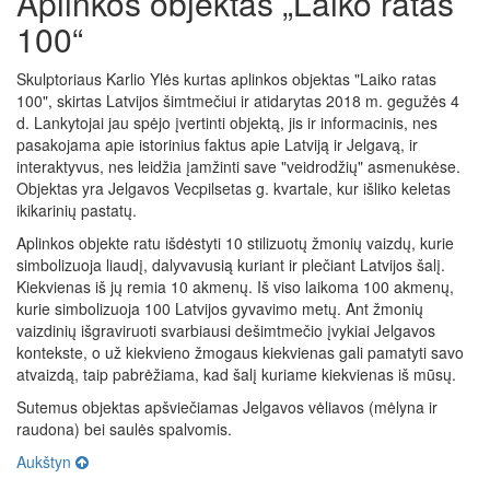
Aplinkos objektas „Laiko ratas
100“
Skulptoriaus Karlio Ylės kurtas aplinkos objektas "Laiko ratas
100", skirtas Latvijos šimtmečiui ir atidarytas 2018 m. gegužės 4
d. Lankytojai jau spėjo įvertinti objektą, jis ir informacinis, nes
pasakojama apie istorinius faktus apie Latviją ir Jelgavą, ir
interaktyvus, nes leidžia įamžinti save "veidrodžių" asmenukėse.
Objektas yra Jelgavos Vecpilsetas g. kvartale, kur išliko keletas
ikikarinių pastatų.
Aplinkos objekte ratu išdėstyti 10 stilizuotų žmonių vaizdų, kurie
simbolizuoja liaudį, dalyvavusią kuriant ir plečiant Latvijos šalį.
Kiekvienas iš jų remia 10 akmenų. Iš viso laikoma 100 akmenų,
kurie simbolizuoja 100 Latvijos gyvavimo metų. Ant žmonių
vaizdinių išgraviruoti svarbiausi dešimtmečio įvykiai Jelgavos
kontekste, o už kiekvieno žmogaus kiekvienas gali pamatyti savo
atvaizdą, taip pabrėžiama, kad šalį kuriame kiekvienas iš mūsų.
Sutemus objektas apšviečiamas Jelgavos vėliavos (mėlyna ir
raudona) bei saulės spalvomis.
Aukštyn