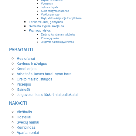
Veeturism
Jojimas žirgais
Kūno rengyba ir sportas
Veiklos gamtoje
Iškylų vietos Jelgavoje ir apylinkėse
Lankomi ūkiai, gamyklos
Sveikata ir gera savijauta
Pramogų vietos
Žaidimų kambariai ir aikštelės
Pramogų vietos
Jelgavos naktinis gyvenimas
PARAGAUTI
Restoranai
Kavinės ir užeigos
Konditerijos
Arbatinės, kavos barai, vyno barai
Greito maisto įstaigos
Picerijos
Išsinešti
Jelgavos miesto išskirtiniai patiekalai
NAKVOTI
Viešbutis
Hosteliai
Svečių namai
Kempingas
Apartamentai