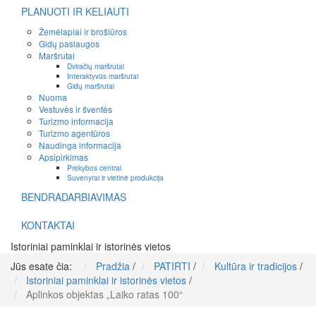
PLANUOTI IR KELIAUTI
Žemėlapiai ir brošiūros
Gidų paslaugos
Maršrutai
Dviračių maršrutai
Interaktyvūs maršrutai
Gidų maršrutai
Nuoma
Vestuvės ir šventės
Turizmo informacija
Turizmo agentūros
Naudinga informacija
Apsipirkimas
Prekybos centrai
Suvenyrai ir vietinė produkcija
BENDRADARBIAVIMAS
KONTAKTAI
Istoriniai paminklai ir istorinės vietos
Jūs esate čia:
Pradžia
/
PATIRTI
/
Kultūra ir tradicijos
/
Istoriniai paminklai ir istorinės vietos
/
Aplinkos objektas „Laiko ratas 100“