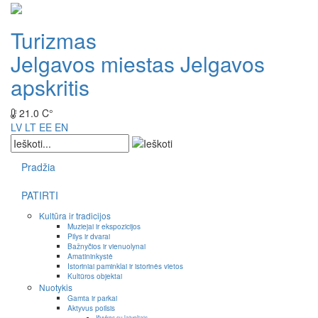
Turizmas
Jelgavos miestas
Jelgavos
apskritis
21.0 C°
LV
LT
EE
EN
Pradžia
PATIRTI
Kultūra ir tradicijos
Muziejai ir ekspozicijos
Pilys ir dvarai
Bažnyčios ir vienuolynai
Amatininkystė
Istoriniai paminklai ir istorinės vietos
Kultūros objektai
Nuotykis
Gamta ir parkai
Aktyvus poilsis
Išvykos su laiveliais