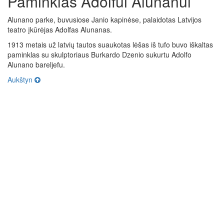
Paminklas Adolfui Alunanui
Alunano parke, buvusiose Janio kapinėse, palaidotas Latvijos
teatro įkūrėjas Adolfas Alunanas.
1913 metais už latvių tautos suaukotas lėšas iš tufo buvo iškaltas
paminklas su skulptoriaus Burkardo Dzenio sukurtu Adolfo
Alunano bareljefu.
Aukštyn