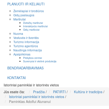
PLANUOTI IR KELIAUTI
Žemėlapiai ir brošiūros
Gidų paslaugos
Maršrutai
Dviračių maršrutai
Interaktyvūs maršrutai
Gidų maršrutai
Nuoma
Vestuvės ir šventės
Turizmo informacija
Turizmo agentūros
Naudinga informacija
Apsipirkimas
Prekybos centrai
Suvenyrai ir vietinė produkcija
BENDRADARBIAVIMAS
KONTAKTAI
Istoriniai paminklai ir istorinės vietos
Jūs esate čia:
Pradžia
/
PATIRTI
/
Kultūra ir tradicijos
/
Istoriniai paminklai ir istorinės vietos
/
Paminklas Adolfui Alunanui