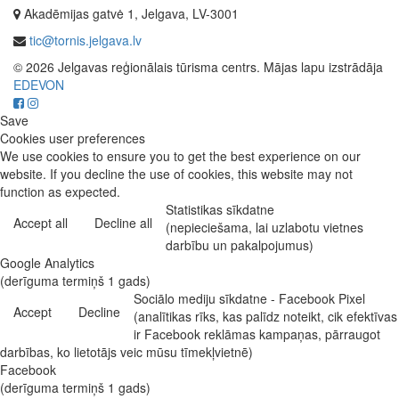
Akadēmijas gatvė 1, Jelgava, LV-3001
tic@tornis.jelgava.lv
© 2026 Jelgavas reģionālais tūrisma centrs. Mājas lapu izstrādāja
EDEVON
Save
Cookies user preferences
We use cookies to ensure you to get the best experience on our
website. If you decline the use of cookies, this website may not
function as expected.
Statistikas sīkdatne
Accept all
Decline all
(nepieciešama, lai uzlabotu vietnes
darbību un pakalpojumus)
Google Analytics
(derīguma termiņš 1 gads)
Sociālo mediju sīkdatne - Facebook Pixel
Accept
Decline
(analītikas rīks, kas palīdz noteikt, cik efektīvas
ir Facebook reklāmas kampaņas, pārraugot
darbības, ko lietotājs veic mūsu tīmekļvietnē)
Facebook
(derīguma termiņš 1 gads)