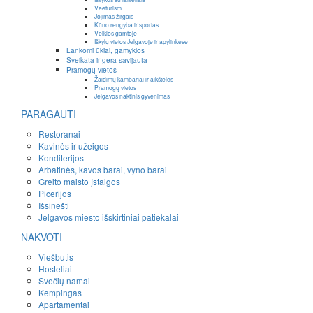
Veeturism
Jojimas žirgais
Kūno rengyba ir sportas
Veiklos gamtoje
Iškylų vietos Jelgavoje ir apylinkėse
Lankomi ūkiai, gamyklos
Sveikata ir gera savijauta
Pramogų vietos
Žaidimų kambariai ir aikštelės
Pramogų vietos
Jelgavos naktinis gyvenimas
PARAGAUTI
Restoranai
Kavinės ir užeigos
Konditerijos
Arbatinės, kavos barai, vyno barai
Greito maisto įstaigos
Picerijos
Išsinešti
Jelgavos miesto išskirtiniai patiekalai
NAKVOTI
Viešbutis
Hosteliai
Svečių namai
Kempingas
Apartamentai