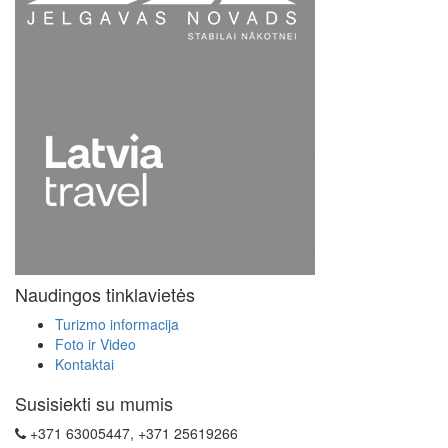
Naudingos tinklavietės
Turizmo informacija
Foto ir Video
Kontaktai
Susisiekti su mumis
+371 63005447, +371 25619266