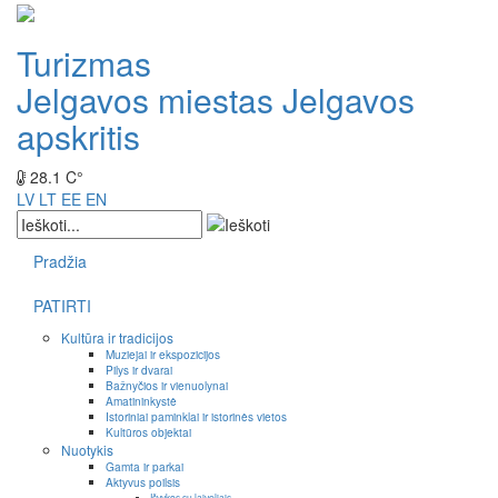
Turizmas
Jelgavos miestas
Jelgavos
apskritis
28.1 C°
LV
LT
EE
EN
Pradžia
PATIRTI
Kultūra ir tradicijos
Muziejai ir ekspozicijos
Pilys ir dvarai
Bažnyčios ir vienuolynai
Amatininkystė
Istoriniai paminklai ir istorinės vietos
Kultūros objektai
Nuotykis
Gamta ir parkai
Aktyvus poilsis
Išvykos su laiveliais