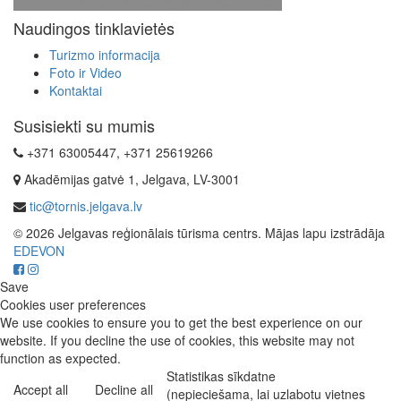
Naudingos tinklavietės
Turizmo informacija
Foto ir Video
Kontaktai
Susisiekti su mumis
+371 63005447, +371 25619266
Akadēmijas gatvė 1, Jelgava, LV-3001
tic@tornis.jelgava.lv
© 2026 Jelgavas reģionālais tūrisma centrs. Mājas lapu izstrādāja
EDEVON
Save
Cookies user preferences
We use cookies to ensure you to get the best experience on our
website. If you decline the use of cookies, this website may not
function as expected.
Statistikas sīkdatne
Accept all
Decline all
(nepieciešama, lai uzlabotu vietnes