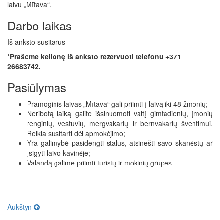
laivu „Mītava“.
Darbo laikas
Iš anksto susitarus
*Prašome kelionę iš anksto rezervuoti telefonu +371
26683742.
Pasiūlymas
Pramoginis laivas „Mītava“ gali priimti į laivą iki 48 žmonių;
Neribotą laiką galite išsinuomoti valtį gimtadienių, įmonių
renginių, vestuvių, mergvakarių ir bernvakarių šventimui.
Reikia susitarti dėl apmokėjimo;
Yra galimybė pasidengti stalus, atsinešti savo skanėstų ar
įsigyti laivo kavinėje;
Valandą galime priimti turistų ir mokinių grupes.
Aukštyn