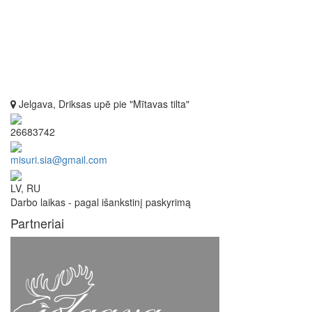
Jelgava, Driksas upē pie "Mītavas tilta"
26683742
misuri.sia@gmail.com
LV, RU
Darbo laikas - pagal išankstinį paskyrimą
Partneriai