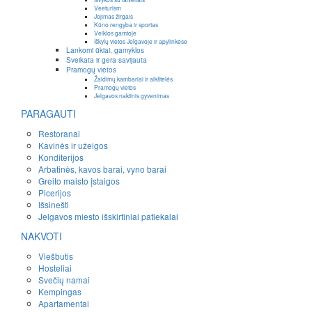
Veeturism
Jojimas žirgais
Kūno rengyba ir sportas
Veiklos gamtoje
Iškylų vietos Jelgavoje ir apylinkėse
Lankomi ūkiai, gamyklos
Sveikata ir gera savijauta
Pramogų vietos
Žaidimų kambariai ir aikštelės
Pramogų vietos
Jelgavos naktinis gyvenimas
PARAGAUTI
Restoranai
Kavinės ir užeigos
Konditerijos
Arbatinės, kavos barai, vyno barai
Greito maisto įstaigos
Picerijos
Išsinešti
Jelgavos miesto išskirtiniai patiekalai
NAKVOTI
Viešbutis
Hosteliai
Svečių namai
Kempingas
Apartamentai