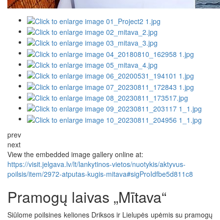
prev
next
View the embedded image gallery online at:
https://visit.jelgava.lv/lt/lankytinos-vietos/nuotykis/aktyvus-
poilsis/item/2972-atputas-kugis-mitava#sigProIdfbe5d811c8
Pramogų laivas „Mītava“
Siūlome poilsines keliones Driksos ir Lielupės upėmis su pramogų