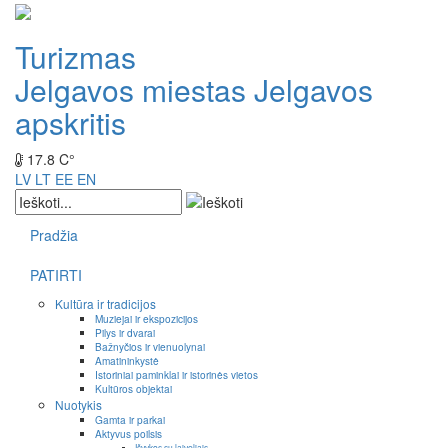
Turizmas
Jelgavos miestas
Jelgavos
apskritis
17.8 C°
LV
LT
EE
EN
Pradžia
PATIRTI
Kultūra ir tradicijos
Muziejai ir ekspozicijos
Pilys ir dvarai
Bažnyčios ir vienuolynai
Amatininkystė
Istoriniai paminklai ir istorinės vietos
Kultūros objektai
Nuotykis
Gamta ir parkai
Aktyvus poilsis
Išvykos su laiveliais