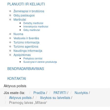
PLANUOTI IR KELIAUTI
Žemėlapiai ir brošiūros
Gidų paslaugos
Maršrutai
Dviračių maršrutai
Interaktyvūs maršrutai
Gidų maršrutai
Nuoma
Vestuvės ir šventės
Turizmo informacija
Turizmo agentūros
Naudinga informacija
Apsipirkimas
Prekybos centrai
Suvenyrai ir vietinė produkcija
BENDRADARBIAVIMAS
KONTAKTAI
Aktyvus poilsis
Jūs esate čia:
Pradžia
/
PATIRTI
/
Nuotykis
/
Aktyvus poilsis
/
Išvykos su laiveliais
/
Pramogų laivas „Mītava“