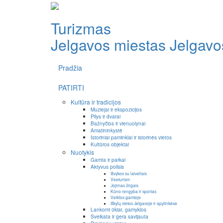
Turizmas
Jelgavos miestas
Jelgavos
Pradžia
PATIRTI
Kultūra ir tradicijos
Muziejai ir ekspozicijos
Pilys ir dvarai
Bažnyčios ir vienuolynai
Amatininkystė
Istoriniai paminklai ir istorinės vietos
Kultūros objektai
Nuotykis
Gamta ir parkai
Aktyvus poilsis
Išvykos su laiveliais
Veeturism
Jojimas žirgais
Kūno rengyba ir sportas
Veiklos gamtoje
Iškylų vietos Jelgavoje ir apylinkėse
Lankomi ūkiai, gamyklos
Sveikata ir gera savijauta