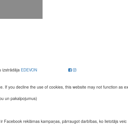
u izstrādāja
EDEVON
. If you decline the use of cookies, this website may not function as e
ību un pakalpojumus)
īvas ir Facebook reklāmas kampaņas, pārraugot darbības, ko lietotājs vei