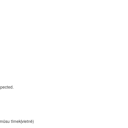
xpected.
c mūsu tīmekļvietnē)