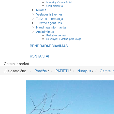
Interaktyvūs maršrutai
Gidų maršrutai
Nuoma
Vestuvės ir šventės
Turizmo informacija
Turizmo agentūros
Naudinga informacija
Apsipirkimas
Prekybos centrai
Suvenyrai ir vietinė produkcija
BENDRADARBIAVIMAS
KONTAKTAI
Gamta ir parkai
Jūs esate čia:
Pradžia
/
PATIRTI
/
Nuotykis
/
Gamta ir