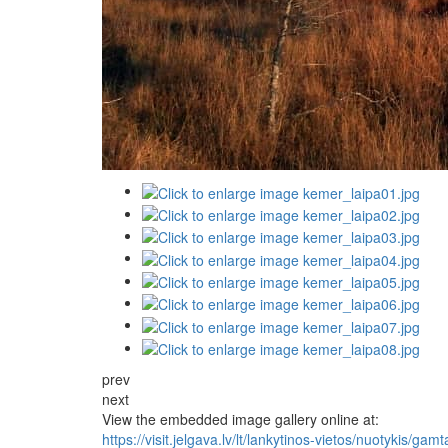
prev
next
View the embedded image gallery online at:
https://visit.jelgava.lv/lt/lankytinos-vietos/nuotykis/ga