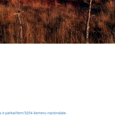
mta-ir-parkai/item/3254-kemeru-nacionalais-