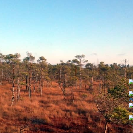
6
ww
Še
Au