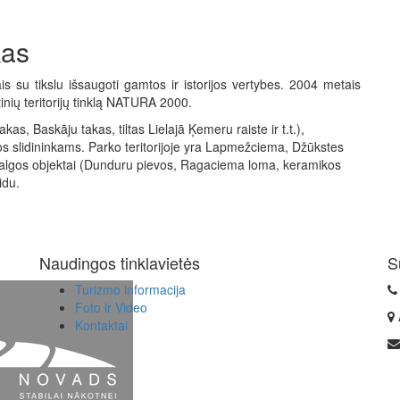
kas
 su tikslu išsaugoti gamtos ir istorijos vertybes. 2004 metais
ių teritorijų tinklą NATURA 2000.
kas, Baskāju takas, tiltas Lielajā Ķemeru raiste ir t.t.),
jos slidininkams. Parko teritorijoje yra Lapmežciema, Džūkstes
apžvalgos objektai (Dunduru pievos, Ragaciema loma, keramikos
idu.
Naudingos tinklavietės
S
Turizmo informacija
Foto ir Video
Kontaktai