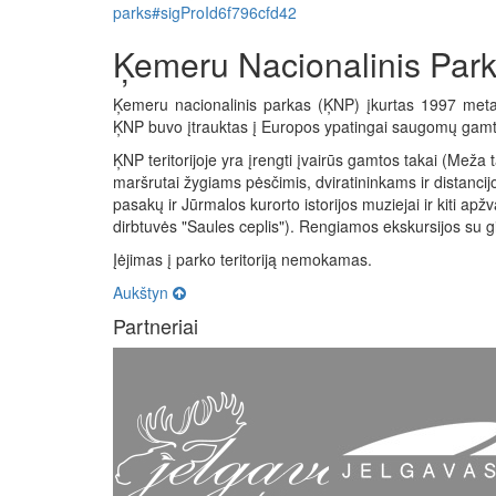
parks#sigProId6f796cfd42
Ķemeru Nacionalinis Par
Ķemeru nacionalinis parkas (ĶNP) įkurtas 1997 metais
ĶNP buvo įtrauktas į Europos ypatingai saugomų gamtin
ĶNP teritorijoje yra įrengti įvairūs gamtos takai (Meža ta
maršrutai žygiams pėsčimis, dviratininkams ir distanci
pasakų ir Jūrmalos kurorto istorijos muziejai ir kiti 
dirbtuvės "Saules ceplis"). Rengiamos ekskursijos su g
Įėjimas į parko teritoriją nemokamas.
Aukštyn
Partneriai