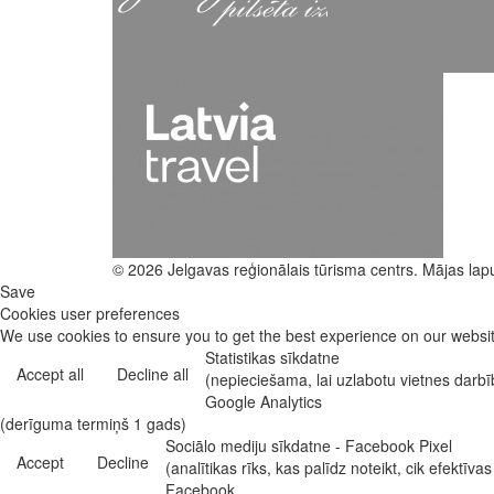
© 2026 Jelgavas reģionālais tūrisma centrs. Mājas lap
Save
Cookies user preferences
We use cookies to ensure you to get the best experience on our website
Statistikas sīkdatne
Accept all
Decline all
(nepieciešama, lai uzlabotu vietnes darb
Google Analytics
(derīguma termiņš 1 gads)
Sociālo mediju sīkdatne - Facebook Pixel
Accept
Decline
(analītikas rīks, kas palīdz noteikt, cik efekt
Facebook