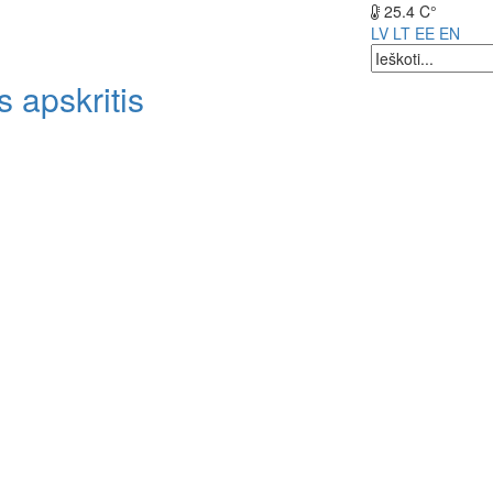
25.4 C°
LV
LT
EE
EN
 apskritis