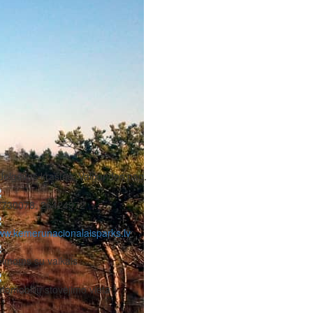
Jelgavos kraštas, Valgundes pag.
7730078, 26424972
w.kemerunacionalaisparks.lv
imoms su vaikais
tomobilių stovėjimo vieta