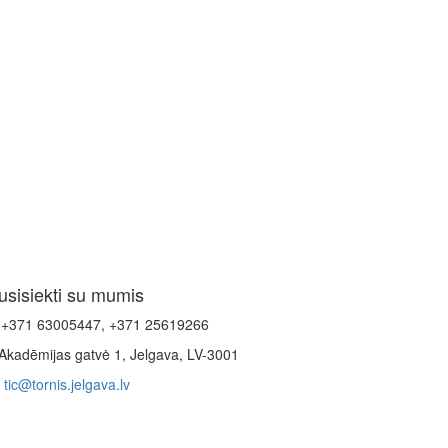
usisiekti su mumis
+371 63005447, +371 25619266
Akadēmijas gatvė 1, Jelgava, LV-3001
tic@tornis.jelgava.lv