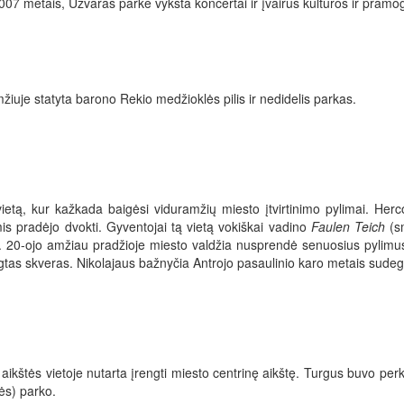
2007 metais, Uzvaras parke vyksta koncertai ir įvairūs kultūros ir pramogi
žiuje statyta barono Rekio medžioklės pilis ir nedidelis parkas.
ietą, kur kažkada baigėsi viduramžių miesto įtvirtinimo pylimai. Herc
is pradėjo dvokti. Gyventojai tą vietą vokiškai vadino
Faulen Teich
(s
. 20-ojo amžiau pradžioje miesto valdžia nusprendė senuosius pylimus nu
ngtas skveras. Nikolajaus bažnyčia Antrojo pasaulinio karo metais sudeg
ikštės vietoje nutarta įrengti miesto centrinę aikštę. Turgus buvo perke
ės) parko.