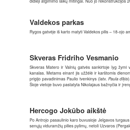
didieji atgimimo laikų mitingai. Nuo jo rekonstrukcijos 
Valdekos parkas
Rygos gatvėje iš karto matyti Valdekos pilis – 18-ojo am
Skveras Fridriho Vesmanio
Skveras Matero ir Valnių gatvės sankirtoje lyg žymi v
kanalas. Metams einant jis užžėlė ir karštomis dienom
prigijo pavadinimas Paulio tvenkinys (latv.
Paula dīķis
)
Šioje vietoje buvo pastatyta Nikolajaus bažnyčia ir įre
Hercogo Jokūbo aikštė
Po Antrojo pasaulinio karo buvusioje Jelgavos turgaus a
senųjų viduramžių pilies pylimų, netoli Uzvaros (Pergal