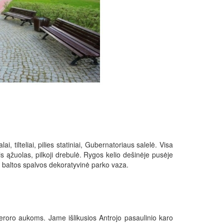
, tilteliai, pilies statiniai, Gubernatoriaus salelė. Visa
s ąžuolas, pilkoji drebulė. Rygos kelio dešinėje pusėje
do baltos spalvos dekoratyvinė parko vaza.
teroro aukoms. Jame išlikusios Antrojo pasaulinio karo