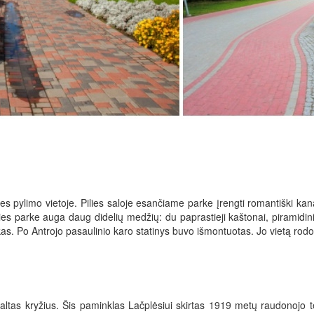
 pylimo vietoje. Pilies saloje esančiame parke įrengti romantiški kanalai
lies parke auga daug didelių medžių: du paprastieji kaštonai, piramidini
ukas. Po Antrojo pasaulinio karo statinys buvo išmontuotas. Jo vietą ro
baltas kryžius. Šis paminklas Lačplėsiui skirtas 1919 metų raudonojo 