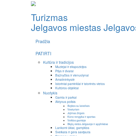
Turizmas
Jelgavos miestas
Jelgavos
Pradžia
PATIRTI
Kultūra ir tradicijos
Muziejai ir ekspozicijos
Pilys ir dvarai
Bažnyčios ir vienuolynai
Amatininkystė
Istoriniai paminklai ir istorinės vietos
Kultūros objektai
Nuotykis
Gamta ir parkai
Aktyvus poilsis
Išvykos su laiveliais
Veeturism
Jojimas žirgais
Kūno rengyba ir sportas
Veiklos gamtoje
Iškylų vietos Jelgavoje ir apylinkėse
Lankomi ūkiai, gamyklos
Sveikata ir gera savijauta