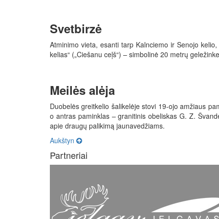
Svetbirzė
Atminimo vieta, esanti tarp Kalnciemo ir Senojo kelio,
kelias“ („Ciešanu ceļš“) – simbolinė 20 metrų geležinke
Meilės alėja
Duobelės greitkelio šalikelėje stovi 19-ojo amžiaus pa
o antras paminklas – granitinis obeliskas G. Z. Švande
apie draugų palikimą jaunavedžiams.
Aukštyn
Partneriai