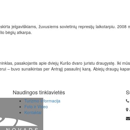
 skirta jelgaviškiams, žuvusiems sovietinių represijų laikotarpiu. 200
lio bėgių atkarpa.
minklas, pasakojantis apie dviejų Kuršo dvaro juristu draugystę. Iki mū
rui – buvo sunaikintas per Antrąjį pasaulinį karą. Abiejų draugų kapa
Naudingos tinklavietės
S
Turizmo informacija
Foto ir Video
Kontaktai