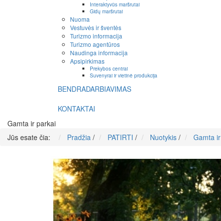
Interaktyvūs maršrutai
Gidų maršrutai
Nuoma
Vestuvės ir šventės
Turizmo informacija
Turizmo agentūros
Naudinga informacija
Apsipirkimas
Prekybos centrai
Suvenyrai ir vietinė produkcija
BENDRADARBIAVIMAS
KONTAKTAI
Gamta ir parkai
Jūs esate čia:
Pradžia
/
PATIRTI
/
Nuotykis
/
Gamta ir