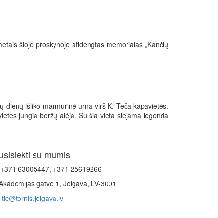
8 metais šioje proskynoje atidengtas memorialas „Kančių
sų dienų išliko marmurinė urna virš K. Teča kapavietės,
vietes jungia beržų alėja. Su šia vieta siejama legenda
usisiekti su mumis
+371 63005447, +371 25619266
Akadēmijas gatvė 1, Jelgava, LV-3001
tic@tornis.jelgava.lv