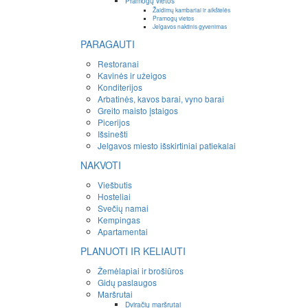
Pramogų vietos
Žaidimų kambariai ir aikštelės
Pramogų vietos
Jelgavos naktinis gyvenimas
PARAGAUTI
Restoranai
Kavinės ir užeigos
Konditerijos
Arbatinės, kavos barai, vyno barai
Greito maisto įstaigos
Picerijos
Išsinešti
Jelgavos miesto išskirtiniai patiekalai
NAKVOTI
Viešbutis
Hosteliai
Svečių namai
Kempingas
Apartamentai
PLANUOTI IR KELIAUTI
Žemėlapiai ir brošiūros
Gidų paslaugos
Maršrutai
Dviračių maršrutai