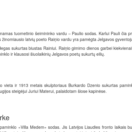
namas tuometinio šeimininko vardu – Paulio sodas. Karlui Pauli čia pr
 žinomiausio latvių poeto Raiņio vardu yra pamėgta Jelgavos gyventojų 
gas sukurtas biustas Rainiui. Raiņio gimimo dienos garbei kiekvienais
nklo ir klausosi šiuolaikinių Jelgavos poetų sukurtų eilių.
 vieta ir 1913 metais skulptoriaus Burkardo Dzenio sukurtas paminkla
ugijos steigėjui Juriui Materui, palaidotam šiose kapinėse.
arke
paminklo «Villa Medem» sodas. Jis Latvijos Liaudies fronto laikais b