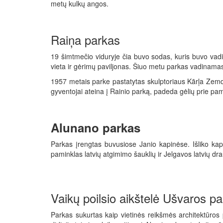
metų kulkų angos.
Raiņa parkas
19 šimtmečio viduryje čia buvo sodas, kuris buvo vadi
vieta ir gėrimų paviljonas. Šiuo metu parkas vadinamas
1957 metais parke pastatytas skulptoriaus Kārļa Zemde
gyventojai ateina į Rainio parką, padeda gėlių prie pami
Alunano parkas
Parkas įrengtas buvusiose Janio kapinėse. Išliko kapo
paminklas latvių atgimimo šauklių ir Jelgavos latvių dra
Vaikų poilsio aikštelė Ušvaros p
Parkas sukurtas kaip vietinės reikšmės architektūros 