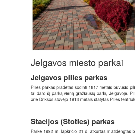
Jelgavos miesto parkai
Jelgavos pilies parkas
Pilies parkas pradėtas sodinti 1817 metais buvusio pilies
tai daro šį parką vieną gražiausių parkų Jelgavoje. Pi
prie Driksos stovėjo 1913 metais statytas Pilies teatri
Stacijos (Stoties) parkas
Parke 1992 m. lapkričio 21 d. atkurtas ir atidengtas 