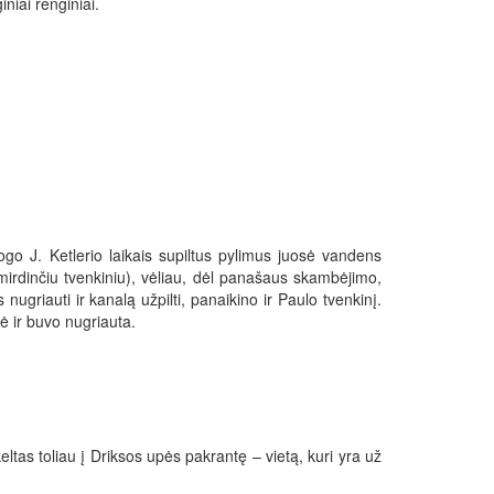
niai renginiai.
ogo J. Ketlerio laikais supiltus pylimus juosė vandens
mirdinčiu tvenkiniu), vėliau, dėl panašaus skambėjimo,
griauti ir kanalą užpilti, panaikino ir Paulo tvenkinį.
ė ir buvo nugriauta.
ltas toliau į Driksos upės pakrantę – vietą, kuri yra už