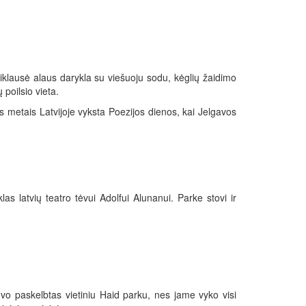
iklausė alaus darykla su viešuoju sodu, kėglių žaidimo
poilsio vieta.
 metais Latvijoje vyksta Poezijos dienos, kai Jelgavos
s latvių teatro tėvui Adolfui Alunanui. Parke stovi ir
uvo paskelbtas vietiniu Haid parku, nes jame vyko visi