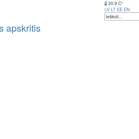
20.9 C°
LV
LT
EE
EN
 apskritis