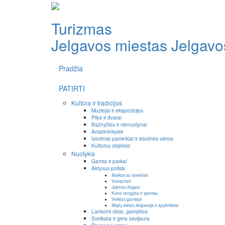
Turizmas
Jelgavos miestas
Jelgavos
Pradžia
PATIRTI
Kultūra ir tradicijos
Muziejai ir ekspozicijos
Pilys ir dvarai
Bažnyčios ir vienuolynai
Amatininkystė
Istoriniai paminklai ir istorinės vietos
Kultūros objektai
Nuotykis
Gamta ir parkai
Aktyvus poilsis
Išvykos su laiveliais
Veeturism
Jojimas žirgais
Kūno rengyba ir sportas
Veiklos gamtoje
Iškylų vietos Jelgavoje ir apylinkėse
Lankomi ūkiai, gamyklos
Sveikata ir gera savijauta