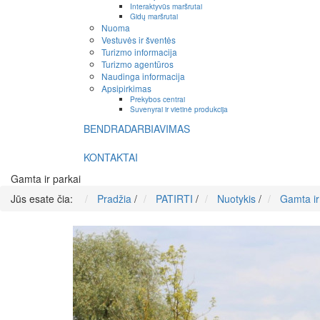
Interaktyvūs maršrutai
Gidų maršrutai
Nuoma
Vestuvės ir šventės
Turizmo informacija
Turizmo agentūros
Naudinga informacija
Apsipirkimas
Prekybos centrai
Suvenyrai ir vietinė produkcija
BENDRADARBIAVIMAS
KONTAKTAI
Gamta ir parkai
Jūs esate čia:
Pradžia
/
PATIRTI
/
Nuotykis
/
Gamta ir