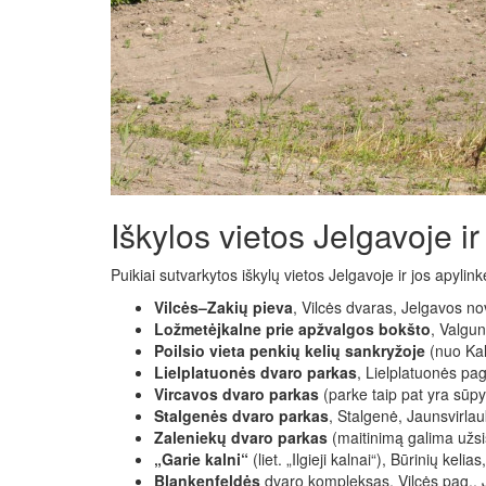
Iškylos vietos Jelgavoje i
Puikiai sutvarkytos iškylų ​​vietos Jelgavoje ir jos apyli
Vilcės–Zakių pieva
, Vilcės dvaras, Jelgavos nov.
Ložmetėjkalne prie apžvalgos bokšto
, Valgu
Poilsio vieta penkių kelių sankryžoje
(nuo Kal
Lielplatuonės dvaro parkas
, Lielplatuonės pag
Vircavos dvaro parkas
(parke taip pat yra sūpy
Stalgenės dvaro parkas
, Stalgenė, Jaunsvirla
Zaleniekų dvaro parkas
(maitinimą galima užsis
„Garie kalni“
(liet. „Ilgieji kalnai“), Būrinių kel
Blankenfeldės
dvaro kompleksas, Vilcės pag., J