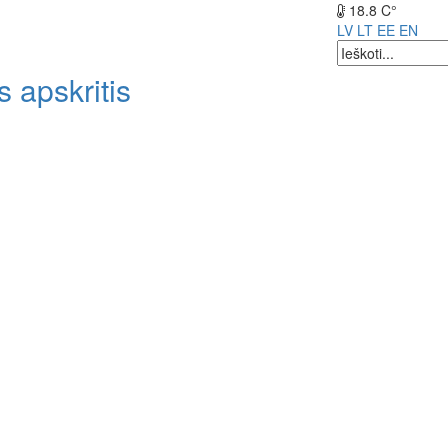
18.8 C°
LV
LT
EE
EN
 apskritis