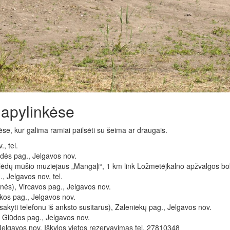
r apylinkėse
nkėse, kur galima ramiai pailsėti su šeima ar draugais.
, tel.
ndės pag., Jelgavos nov.
ėdų mūšio muziejaus „Mangaļi“, 1 km link Ložmetėjkalno apžvalgos bok
., Jelgavos nov, tel.
nės), Vircavos pag., Jelgavos nov.
ukos pag., Jelgavos nov.
akyti telefonu iš anksto susitarus), Zaleniekų pag., Jelgavos nov.
ias, Glūdos pag., Jelgavos nov.
elgavos nov. Iškylos ​​vietos rezervavimas tel. 27810348