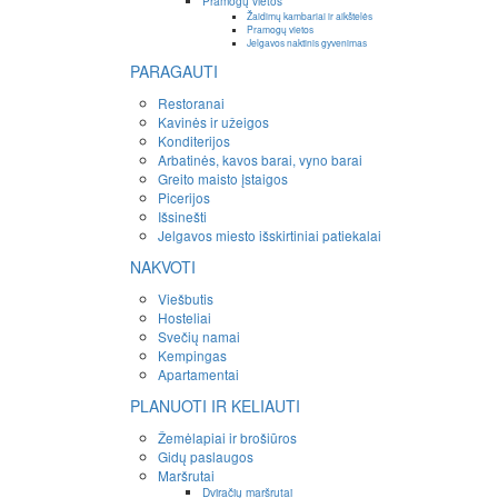
Pramogų vietos
Žaidimų kambariai ir aikštelės
Pramogų vietos
Jelgavos naktinis gyvenimas
PARAGAUTI
Restoranai
Kavinės ir užeigos
Konditerijos
Arbatinės, kavos barai, vyno barai
Greito maisto įstaigos
Picerijos
Išsinešti
Jelgavos miesto išskirtiniai patiekalai
NAKVOTI
Viešbutis
Hosteliai
Svečių namai
Kempingas
Apartamentai
PLANUOTI IR KELIAUTI
Žemėlapiai ir brošiūros
Gidų paslaugos
Maršrutai
Dviračių maršrutai