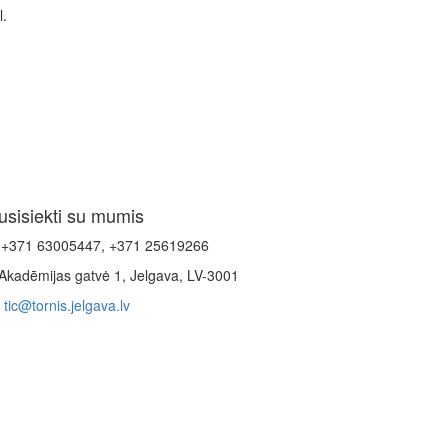
l.
usisiekti su mumis
+371 63005447, +371 25619266
Akadēmijas gatvė 1, Jelgava, LV-3001
tic@tornis.jelgava.lv