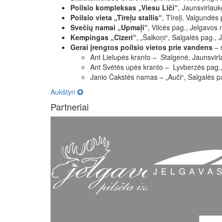
Poilsio kompleksas „Viesu Līči“
, Jaunsvirlauk
Poilsio vieta „Tīreļu stallis“
, Tīreļi, Valgundės
Svečių namai „Upmaļi“
, Vilcės pag., Jelgavos n
Kempingas „Cīzeri“
, „Šalkoņi“, Salgalės pag., J
Gerai įrengtos poilsio vietos prie vandens
– s
Ant Lielupės kranto – Stalgenė, Jaunsvirl
Ant Svėtės upės kranto – Lyvberzės pag., t
Janio Čakstės namas – „Auči“, Salgalės p
Aukštyn
Partneriai