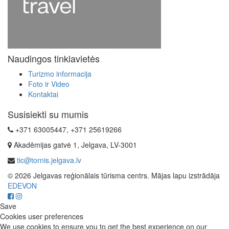
Naudingos tinklavietės
Turizmo informacija
Foto ir Video
Kontaktai
Susisiekti su mumis
+371 63005447, +371 25619266
Akadēmijas gatvė 1, Jelgava, LV-3001
tic@tornis.jelgava.lv
© 2026 Jelgavas reģionālais tūrisma centrs. Mājas lapu izstrādāja
EDEVON
Save
Cookies user preferences
We use cookies to ensure you to get the best experience on our