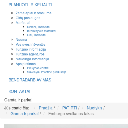
PLANUOTI IR KELIAUTI
Žemėlapiai ir brošiūros
Gidų paslaugos
Maršrutai
Dviračių maršrutai
Interaktyvūs maršrutai
Gidų maršrutai
Nuoma
Vestuvės ir šventės
Turizmo informacija
Turizmo agentūros
Naudinga informacija
Apsipirkimas
Prekybos centrai
Suvenyrai ir vietinė produkcija
BENDRADARBIAVIMAS
KONTAKTAI
Gamta ir parkai
Jūs esate čia:
Pradžia
/
PATIRTI
/
Nuotykis
/
Gamta ir parkai
/
Emburgo sveikatos takas