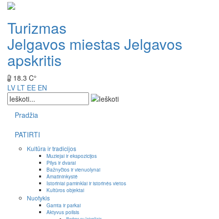
Turizmas
Jelgavos miestas
Jelgavos
apskritis
18.3 C°
LV
LT
EE
EN
Pradžia
PATIRTI
Kultūra ir tradicijos
Muziejai ir ekspozicijos
Pilys ir dvarai
Bažnyčios ir vienuolynai
Amatininkystė
Istoriniai paminklai ir istorinės vietos
Kultūros objektai
Nuotykis
Gamta ir parkai
Aktyvus poilsis
Išvykos su laiveliais