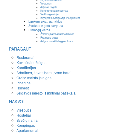
Veeturism
Jojimas žirgais
Kūno rengyba ir sportas
Veiklos gamtoje
Iškylų vietos Jelgavoje ir apylinkėse
Lankomi ūkiai, gamyklos
Sveikata ir gera savijauta
Pramogų vietos
Žaidimų kambariai ir aikštelės
Pramogų vietos
Jelgavos naktinis gyvenimas
PARAGAUTI
Restoranai
Kavinės ir užeigos
Konditerijos
Arbatinės, kavos barai, vyno barai
Greito maisto įstaigos
Picerijos
Išsinešti
Jelgavos miesto išskirtiniai patiekalai
NAKVOTI
Viešbutis
Hosteliai
Svečių namai
Kempingas
Apartamentai