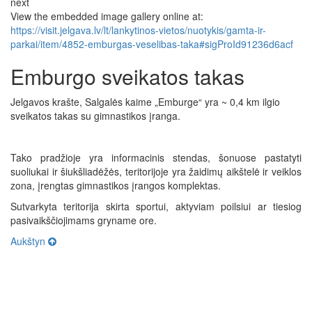
next
View the embedded image gallery online at:
https://visit.jelgava.lv/lt/lankytinos-vietos/nuotykis/gamta-ir-
parkai/item/4852-emburgas-veselibas-taka#sigProId91236d6acf
Emburgo sveikatos takas
Jelgavos krašte, Salgalės kaime „Emburge“ yra ~ 0,4 km ilgio
sveikatos takas su gimnastikos įranga.
Tako pradžioje yra informacinis stendas, šonuose pastatyti
suoliukai ir šiukšliadėžės, teritorijoje yra žaidimų aikštelė ir veiklos
zona, įrengtas gimnastikos įrangos komplektas.
Sutvarkyta teritorija skirta sportui, aktyviam poilsiui ar tiesiog
pasivaikščiojimams gryname ore.
Aukštyn