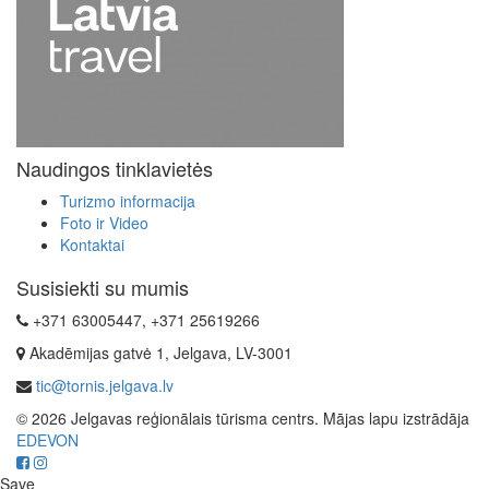
Naudingos tinklavietės
Turizmo informacija
Foto ir Video
Kontaktai
Susisiekti su mumis
+371 63005447, +371 25619266
Akadēmijas gatvė 1, Jelgava, LV-3001
tic@tornis.jelgava.lv
© 2026 Jelgavas reģionālais tūrisma centrs. Mājas lapu izstrādāja
EDEVON
Save