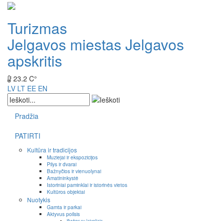
Turizmas
Jelgavos miestas
Jelgavos
apskritis
23.2 C°
LV
LT
EE
EN
Pradžia
PATIRTI
Kultūra ir tradicijos
Muziejai ir ekspozicijos
Pilys ir dvarai
Bažnyčios ir vienuolynai
Amatininkystė
Istoriniai paminklai ir istorinės vietos
Kultūros objektai
Nuotykis
Gamta ir parkai
Aktyvus poilsis
Išvykos su laiveliais