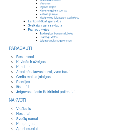
Veeturism
Jojimas žirgais
Kūno rengyba ir sportas
Veiklos gamtoje
Iškylų vietos Jelgavoje ir apylinkėse
Lankomi ūkiai, gamyklos
Sveikata ir gera savijauta
Pramogų vietos
Žaidimų kambariai ir aikštelės
Pramogų vietos
Jelgavos naktinis gyvenimas
PARAGAUTI
Restoranai
Kavinės ir užeigos
Konditerijos
Arbatinės, kavos barai, vyno barai
Greito maisto įstaigos
Picerijos
Išsinešti
Jelgavos miesto išskirtiniai patiekalai
NAKVOTI
Viešbutis
Hosteliai
Svečių namai
Kempingas
Apartamentai