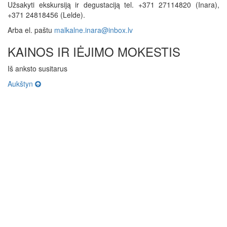
Užsakyti ekskursiją ir degustaciją tel. +371 27114820 (Inara),
+371 24818456 (Lelde).
Arba el. paštu
malkalne.inara@inbox.lv
KAINOS IR IĖJIMO MOKESTIS
Iš anksto susitarus
Aukštyn