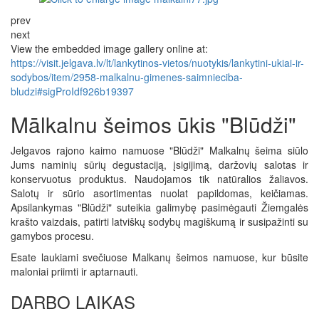
prev
next
View the embedded image gallery online at:
https://visit.jelgava.lv/lt/lankytinos-vietos/nuotykis/lankytini-ukiai-ir-
sodybos/item/2958-malkalnu-gimenes-saimnieciba-
bludzi#sigProIdf926b19397
Mālkalnu šeimos ūkis "Blūdži"
Jelgavos rajono kaimo namuose "Blūdži" Malkalnų šeima siūlo
Jums naminių sūrių degustaciją, įsigijimą, daržovių salotas ir
konservuotus produktus. Naudojamos tik natūralios žaliavos.
Salotų ir sūrio asortimentas nuolat papildomas, keičiamas.
Apsilankymas "Blūdži" suteikia galimybę pasimėgauti Žiemgalės
krašto vaizdais, patirti latviškų sodybų magiškumą ir susipažinti su
gamybos procesu.
Esate laukiami svečiuose Malkanų šeimos namuose, kur būsite
maloniai priimti ir aptarnauti.
DARBO LAIKAS