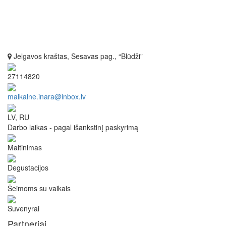
Jelgavos kraštas, Sesavas pag., “Blūdži”
27114820
malkalne.inara@inbox.lv
LV, RU
Darbo laikas - pagal išankstinį paskyrimą
Maitinimas
Degustacijos
Šeimoms su vaikais
Suvenyrai
Partneriai