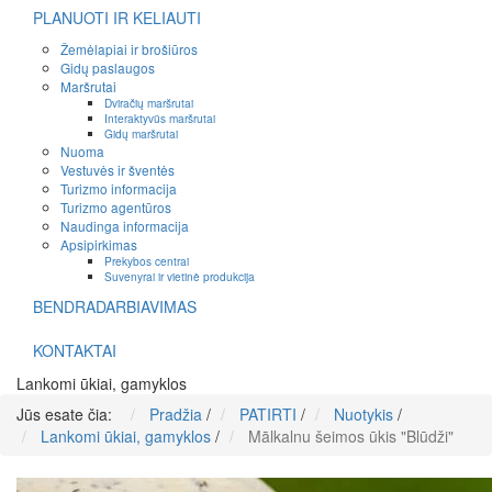
PLANUOTI IR KELIAUTI
Žemėlapiai ir brošiūros
Gidų paslaugos
Maršrutai
Dviračių maršrutai
Interaktyvūs maršrutai
Gidų maršrutai
Nuoma
Vestuvės ir šventės
Turizmo informacija
Turizmo agentūros
Naudinga informacija
Apsipirkimas
Prekybos centrai
Suvenyrai ir vietinė produkcija
BENDRADARBIAVIMAS
KONTAKTAI
Lankomi ūkiai, gamyklos
Jūs esate čia:
Pradžia
/
PATIRTI
/
Nuotykis
/
Lankomi ūkiai, gamyklos
/
Mālkalnu šeimos ūkis "Blūdži"