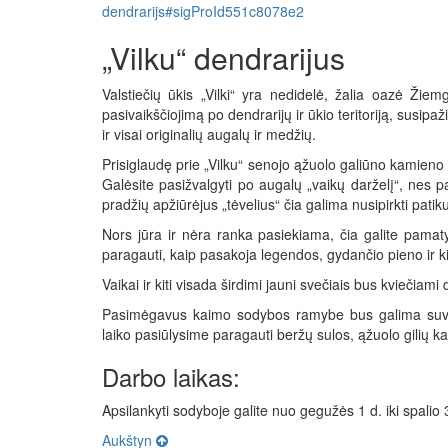
dendrarijs#sigProId551c8078e2
„Vilku“ dendrarijus
Valstiečių ūkis „Vilki“ yra nedidelė, žalia oazė Žiem
pasivaikščiojimą po dendrarijų ir ūkio teritoriją, susipa
ir visai originalių augalų ir medžių.
Prisiglaudę prie „Vilku“ senojo ąžuolo galiūno kamieno
Galėsite pasižvalgyti po augalų „vaikų darželį“, nes p
pradžių apžiūrėjus „tėvelius“ čia galima nusipirkti pati
Nors jūra ir nėra ranka pasiekiama, čia galite pamaty
paragauti, kaip pasakoja legendos, gydančio pieno ir k
Vaikai ir kiti visada širdimi jauni svečiais bus kviečia
Pasimėgavus kaimo sodybos ramybe bus galima suvalg
laiko pasiūlysime paragauti beržų sulos, ąžuolo gilių k
Darbo laikas:
Apsilankyti sodyboje galite nuo gegužės 1 d. iki spalio 
Aukštyn