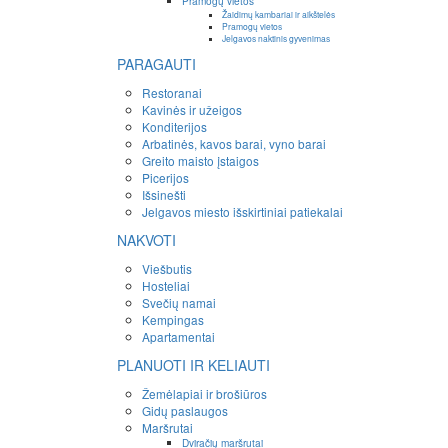
Pramogų vietos
Žaidimų kambariai ir aikštelės
Pramogų vietos
Jelgavos naktinis gyvenimas
PARAGAUTI
Restoranai
Kavinės ir užeigos
Konditerijos
Arbatinės, kavos barai, vyno barai
Greito maisto įstaigos
Picerijos
Išsinešti
Jelgavos miesto išskirtiniai patiekalai
NAKVOTI
Viešbutis
Hosteliai
Svečių namai
Kempingas
Apartamentai
PLANUOTI IR KELIAUTI
Žemėlapiai ir brošiūros
Gidų paslaugos
Maršrutai
Dviračių maršrutai