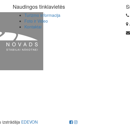
Naudingos tinklavietės
S
Turizmo informacija
Foto ir Video
Kontaktai
u izstrādāja
EDEVON