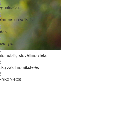
gustacijos
imoms su vaikais
idas
venyrai
tomobilių stovėjimo vieta
ikų žaidimo aikštelės
kniko vietos