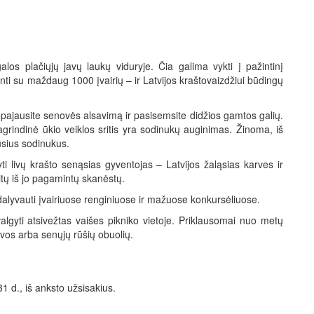
galos plačiųjų javų laukų viduryje. Čia galima vykti į pažintinį
žinti su maždaug 1000 įvairių – ir Latvijos kraštovaizdžiui būdingų
 pajausite senovės alsavimą ir pasisemsite didžios gamtos galių.
agrindinė ūkio veiklos sritis yra sodinukų auginimas. Žinoma, iš
kusius sodinukus.
ti livų krašto senąsias gyventojas – Latvijos žaląsias karves ir
itų iš jo pagamintų skanėstų.
mi dalyvauti įvairiuose renginiuose ir mažuose konkursėliuose.
yti atsivežtas vaišes pikniko vietoje. Priklausomai nuo metų
avos arba senųjų rūšių obuolių.
31 d., iš anksto užsisakius.