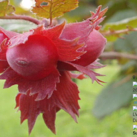
2
la
L
Da
S