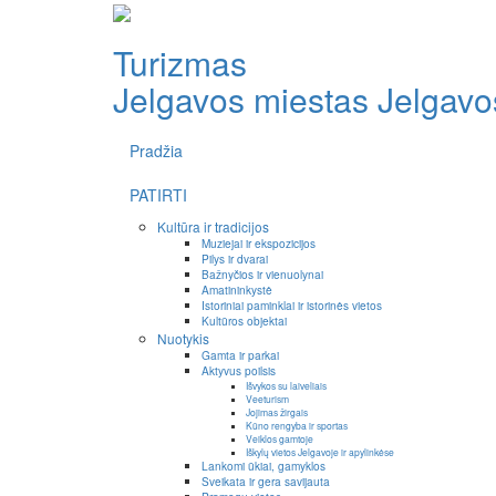
Turizmas
Jelgavos miestas
Jelgavos
Pradžia
PATIRTI
Kultūra ir tradicijos
Muziejai ir ekspozicijos
Pilys ir dvarai
Bažnyčios ir vienuolynai
Amatininkystė
Istoriniai paminklai ir istorinės vietos
Kultūros objektai
Nuotykis
Gamta ir parkai
Aktyvus poilsis
Išvykos su laiveliais
Veeturism
Jojimas žirgais
Kūno rengyba ir sportas
Veiklos gamtoje
Iškylų vietos Jelgavoje ir apylinkėse
Lankomi ūkiai, gamyklos
Sveikata ir gera savijauta