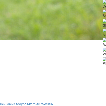
De
Še
G
Su
Au
Va
Pi
ytini-ukiai-ir-sodybos/item/4075-vilku-