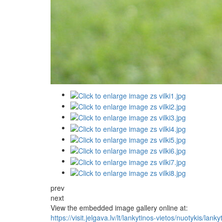
prev
next
View the embedded image gallery online at:
https://visit.jelgava.lv/lt/lankytinos-vietos/nuotykis/lank