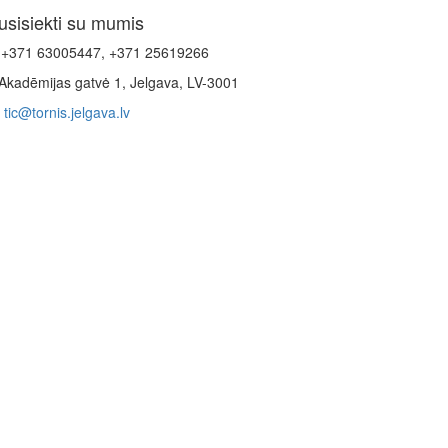
usisiekti su mumis
+371 63005447, +371 25619266
Akadēmijas gatvė 1, Jelgava, LV-3001
tic@tornis.jelgava.lv