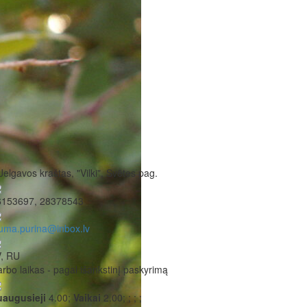
Jelgavos kraštas, "Vilki", Svētes pag.
6153697, 28378543
uma.purina@inbox.lv
V, RU
rbo laikas - pagal išankstinį paskyrimą
uaugusieji
4.00;
Vaikai
2.00;
;
;
;