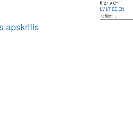
27.9 C°
LV
LT
EE
EN
 apskritis