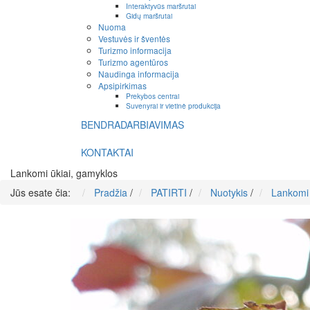
Interaktyvūs maršrutai
Gidų maršrutai
Nuoma
Vestuvės ir šventės
Turizmo informacija
Turizmo agentūros
Naudinga informacija
Apsipirkimas
Prekybos centrai
Suvenyrai ir vietinė produkcija
BENDRADARBIAVIMAS
KONTAKTAI
Lankomi ūkiai, gamyklos
Jūs esate čia:
Pradžia
/
PATIRTI
/
Nuotykis
/
Lankomi 