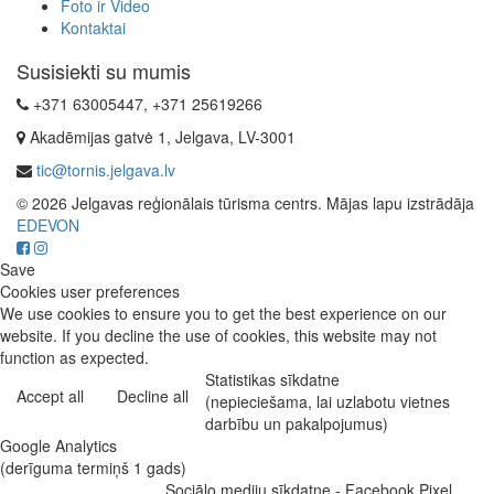
Foto ir Video
Kontaktai
Susisiekti su mumis
+371 63005447, +371 25619266
Akadēmijas gatvė 1, Jelgava, LV-3001
tic@tornis.jelgava.lv
© 2026 Jelgavas reģionālais tūrisma centrs. Mājas lapu izstrādāja
EDEVON
Save
Cookies user preferences
We use cookies to ensure you to get the best experience on our
website. If you decline the use of cookies, this website may not
function as expected.
Statistikas sīkdatne
Accept all
Decline all
(nepieciešama, lai uzlabotu vietnes
darbību un pakalpojumus)
Google Analytics
(derīguma termiņš 1 gads)
Sociālo mediju sīkdatne - Facebook Pixel