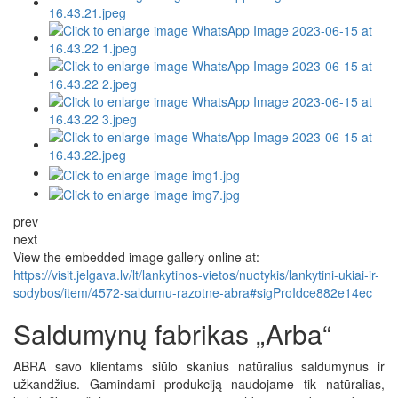
prev
next
View the embedded image gallery online at:
https://visit.jelgava.lv/lt/lankytinos-vietos/nuotykis/lankytini-ukiai-ir-
sodybos/item/4572-saldumu-razotne-abra#sigProIdce882e14ec
Saldumynų fabrikas „Arba“
ABRA savo klientams siūlo skanius natūralius saldumynus ir
užkandžius. Gamindami produkciją naudojame tik natūralias,