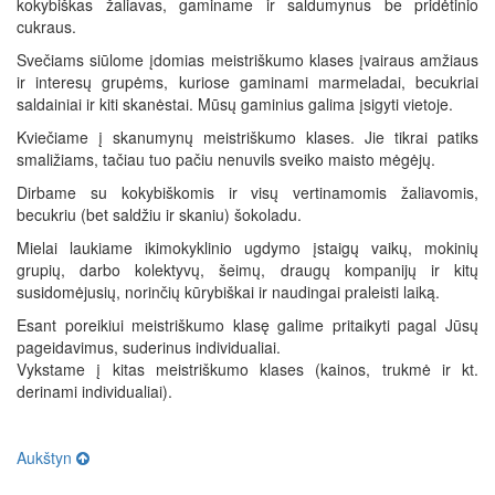
kokybiškas žaliavas, gaminame ir saldumynus be pridėtinio
cukraus.
Svečiams siūlome įdomias meistriškumo klases įvairaus amžiaus
ir interesų grupėms, kuriose gaminami marmeladai, becukriai
saldainiai ir kiti skanėstai. Mūsų gaminius galima įsigyti vietoje.
Kviečiame į skanumynų meistriškumo klases. Jie tikrai patiks
smaližiams, tačiau tuo pačiu nenuvils sveiko maisto mėgėjų.
Dirbame su kokybiškomis ir visų vertinamomis žaliavomis,
becukriu (bet saldžiu ir skaniu) šokoladu.
Mielai laukiame ikimokyklinio ugdymo įstaigų vaikų, mokinių
grupių, darbo kolektyvų, šeimų, draugų kompanijų ir kitų
susidomėjusių, norinčių kūrybiškai ir naudingai praleisti laiką.
Esant poreikiui meistriškumo klasę galime pritaikyti pagal Jūsų
pageidavimus, suderinus individualiai.
Vykstame į kitas meistriškumo klases (kainos, trukmė ir kt.
derinami individualiai).
Aukštyn