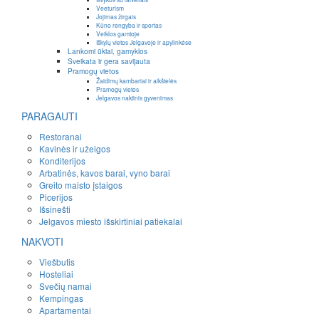
Veeturism
Jojimas žirgais
Kūno rengyba ir sportas
Veiklos gamtoje
Iškylų vietos Jelgavoje ir apylinkėse
Lankomi ūkiai, gamyklos
Sveikata ir gera savijauta
Pramogų vietos
Žaidimų kambariai ir aikštelės
Pramogų vietos
Jelgavos naktinis gyvenimas
PARAGAUTI
Restoranai
Kavinės ir užeigos
Konditerijos
Arbatinės, kavos barai, vyno barai
Greito maisto įstaigos
Picerijos
Išsinešti
Jelgavos miesto išskirtiniai patiekalai
NAKVOTI
Viešbutis
Hosteliai
Svečių namai
Kempingas
Apartamentai