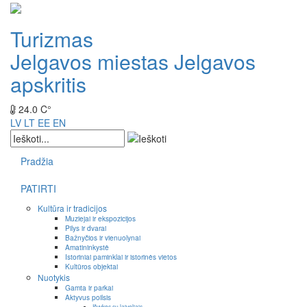
Turizmas
Jelgavos miestas
Jelgavos
apskritis
24.0 C°
LV
LT
EE
EN
Pradžia
PATIRTI
Kultūra ir tradicijos
Muziejai ir ekspozicijos
Pilys ir dvarai
Bažnyčios ir vienuolynai
Amatininkystė
Istoriniai paminklai ir istorinės vietos
Kultūros objektai
Nuotykis
Gamta ir parkai
Aktyvus poilsis
Išvykos su laiveliais