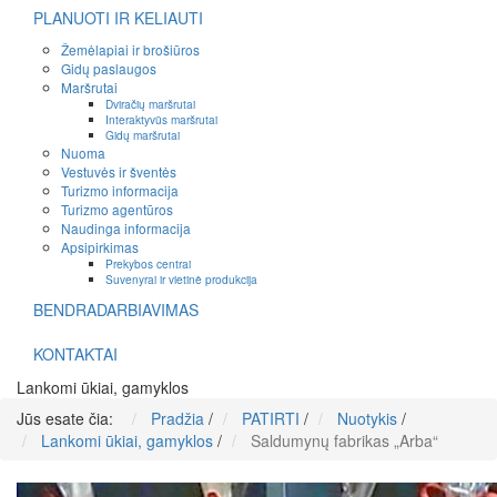
PLANUOTI IR KELIAUTI
Žemėlapiai ir brošiūros
Gidų paslaugos
Maršrutai
Dviračių maršrutai
Interaktyvūs maršrutai
Gidų maršrutai
Nuoma
Vestuvės ir šventės
Turizmo informacija
Turizmo agentūros
Naudinga informacija
Apsipirkimas
Prekybos centrai
Suvenyrai ir vietinė produkcija
BENDRADARBIAVIMAS
KONTAKTAI
Lankomi ūkiai, gamyklos
Jūs esate čia:
Pradžia
/
PATIRTI
/
Nuotykis
/
Lankomi ūkiai, gamyklos
/
Saldumynų fabrikas „Arba“