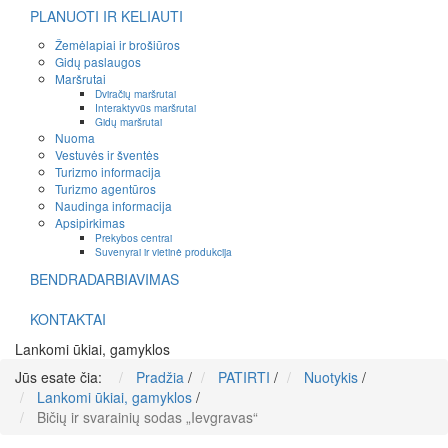
PLANUOTI IR KELIAUTI
Žemėlapiai ir brošiūros
Gidų paslaugos
Maršrutai
Dviračių maršrutai
Interaktyvūs maršrutai
Gidų maršrutai
Nuoma
Vestuvės ir šventės
Turizmo informacija
Turizmo agentūros
Naudinga informacija
Apsipirkimas
Prekybos centrai
Suvenyrai ir vietinė produkcija
BENDRADARBIAVIMAS
KONTAKTAI
Lankomi ūkiai, gamyklos
Jūs esate čia:
Pradžia
/
PATIRTI
/
Nuotykis
/
Lankomi ūkiai, gamyklos
/
Bičių ir svarainių sodas „Ievgravas“