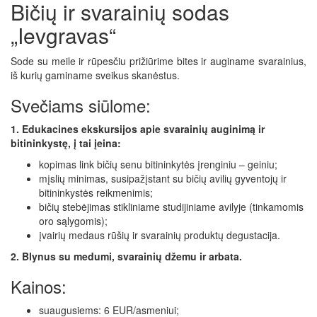
Bičių ir svarainių sodas
„Ievgravas“
Sode su meile ir rūpesčiu prižiūrime bites ir auginame svarainius,
iš kurių gaminame sveikus skanėstus.
Svečiams siūlome:
1. Edukacines ekskursijos apie svarainių auginimą ir
bitininkystę, į tai įeina:
kopimas link bičių senu bitininkytės įrenginiu – geiniu;
mįslių minimas, susipažįstant su bičių avilių gyventojų ir
bitininkystės reikmenimis;
bičių stebėjimas stikliniame studijiniame avilyje (tinkamomis
oro sąlygomis);
įvairių medaus rūšių ir svarainių produktų degustacija.
2. Blynus su medumi, svarainių džemu ir arbata.
Kainos:
suaugusiems: 6 EUR/asmeniui;