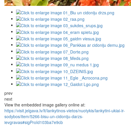
prev
next
View the embedded image gallery online at:
https://visit.jelgava.lv/lt/lankytinos-vietos/nuotykis/lankytini-ukiai-ir-
sodybos/item/5266-bisu-un-cidoniju-darzs-
ievgravas#sigProId103ba7e9cb