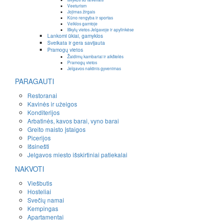
Veeturism
Jojimas žirgais
Kūno rengyba ir sportas
Veiklos gamtoje
Iškylų vietos Jelgavoje ir apylinkėse
Lankomi ūkiai, gamyklos
Sveikata ir gera savijauta
Pramogų vietos
Žaidimų kambariai ir aikštelės
Pramogų vietos
Jelgavos naktinis gyvenimas
PARAGAUTI
Restoranai
Kavinės ir užeigos
Konditerijos
Arbatinės, kavos barai, vyno barai
Greito maisto įstaigos
Picerijos
Išsinešti
Jelgavos miesto išskirtiniai patiekalai
NAKVOTI
Viešbutis
Hosteliai
Svečių namai
Kempingas
Apartamentai