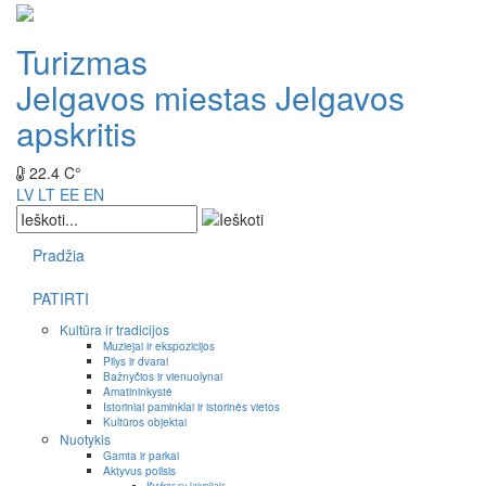
Turizmas
Jelgavos miestas
Jelgavos
apskritis
22.4 C°
LV
LT
EE
EN
Pradžia
PATIRTI
Kultūra ir tradicijos
Muziejai ir ekspozicijos
Pilys ir dvarai
Bažnyčios ir vienuolynai
Amatininkystė
Istoriniai paminklai ir istorinės vietos
Kultūros objektai
Nuotykis
Gamta ir parkai
Aktyvus poilsis
Išvykos su laiveliais