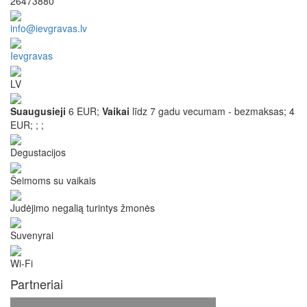
26473880
info@ievgravas.lv
Ievgravas
LV
Suaugusieji
6 EUR;
Vaikai
līdz 7 gadu vecumam - bezmaksas;
4
EUR;
;
;
Degustacijos
Šeimoms su vaikais
Judėjimo negalią turintys žmonės
Suvenyrai
Wi-Fi
Partneriai