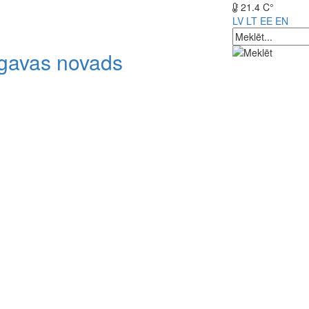
21.4 C°
LV
LT
EE
EN
lgavas novads