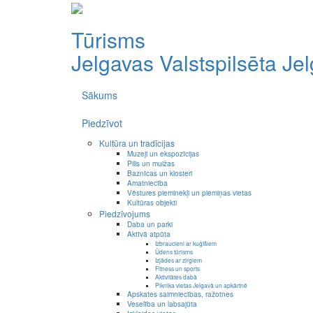
Tūrisms
Jelgavas Valstspilsēta
Je
Sākums
Piedzīvot
Kultūra un tradīcijas
Muzeji un ekspozīcijas
Pilis un muižas
Baznīcas un klosteri
Amatniecība
Vēstures pieminekļi un piemiņas vietas
Kultūras objekti
Piedzīvojums
Daba un parki
Aktīvā atpūta
Izbraucieni ar kuģīšiem
Ūdens tūrisms
Izjādes ar zirgiem
Fitness un sports
Aktivitātes dabā
Piknika vietas Jelgavā un apkārtnē
Apskates saimniecības, ražotnes
Veselība un labsajūta