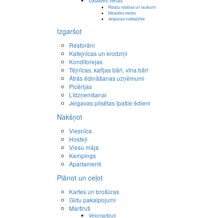
Izklaides vietas
Rotaļu istabas un laukumi
Izklaides vietas
Jelgavas naktsdzīve
Izgaršot
Restorāni
Kafejnīcas un krodziņi
Konditorejas
Tējnīcas, kafijas bāri, vīna bāri
Ātrās ēdināšanas uzņēmumi
Picērijas
Līdzņemšanai
Jelgavas pilsētas īpašie ēdieni
Nakšņot
Viesnīca
Hosteļi
Viesu māja
Kempings
Apartamenti
Plānot un ceļot
Kartes un brošūras
Gidu pakalpojumi
Maršruti
Velomaršruti