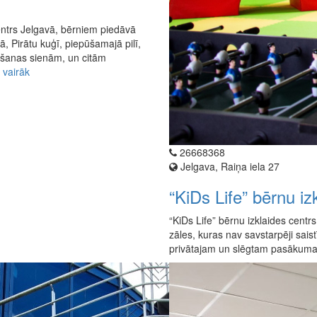
entrs Jelgavā, bērniem piedāvā
tā, Pirātu kuģī, piepūšamajā pilī,
ēšanas sienām, un citām
 vairāk
26668368
Jelgava, Raiņa iela 27
“KiDs Life” bērnu iz
“KiDs Life” bērnu izklaides cent
zāles, kuras nav savstarpēji sais
privātajam un slēgtam pasākumam