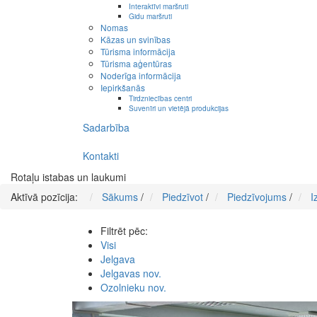
Interaktīvi maršruti
Gidu maršruti
Nomas
Kāzas un svinības
Tūrisma informācija
Tūrisma aģentūras
Noderīga informācija
Iepirkšanās
Tirdzniecības centri
Suvenīri un vietējā produkcijas
Sadarbība
Kontakti
Rotaļu istabas un laukumi
Aktīvā pozīcija:
Sākums
/
Piedzīvot
/
Piedzīvojums
/
I
Filtrēt pēc:
Visi
Jelgava
Jelgavas nov.
Ozolnieku nov.