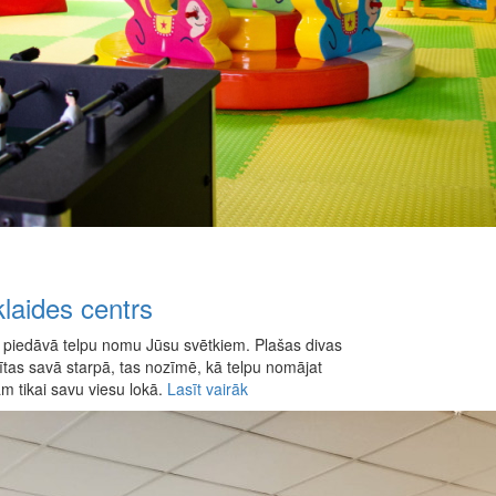
klaides centrs
rs piedāvā telpu nomu Jūsu svētkiem. Plašas divas
tītas savā starpā, tas nozīmē, kā telpu nomājat
 tikai savu viesu lokā.
Lasīt vairāk