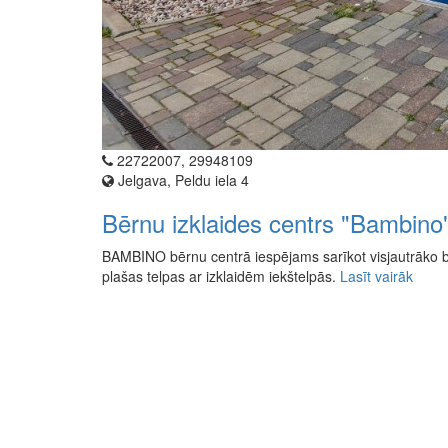
22722007, 29948109
Jelgava, Peldu iela 4
Bērnu izklaides centrs "Bambino
BAMBINO bērnu centrā iespējams sarīkot visjautrāko b
plašas telpas ar izklaidēm iekštelpās.
Lasīt vairāk