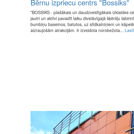
Bērnu izpriecu centrs "Bossiks"
"BOSSIKS - plašākais un daudzveidīgākais izklaides c
jautri un aktīvi pavadīt laiku divstāvīgajā šķēršļu labirin
bumbiņu baseinos, batutos, uz slīdkalniņiem un kāpel
aizraujošām atrakcijām. Ir izveidota norobežota...
Lasīt