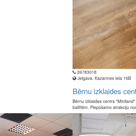
26783018
Jelgava, Kazarmes iela 16B
Bērnu izklaides cent
Bērnu izklaides centrs "Miniland
ballītēm. Piepūšamo atrakciju n