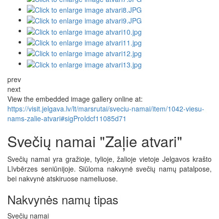
prev
next
View the embedded image gallery online at:
https://visit.jelgava.lv/lt/marsrutai/sveciu-namai/item/1042-viesu-
nams-zalie-atvari#sigProIdcf11085d71
Svečių namai "Zaļie atvari"
Svečių namai yra gražioje, tylioje, žalioje vietoje Jelgavos krašto
Līvbērzes seniūnijoje. Siūloma nakvynė svečių namų patalpose,
bei nakvynė atskiruose nameliuose.
Nakvynės namų tipas
Svečių namai