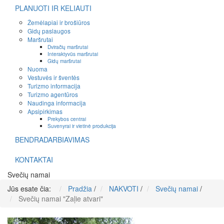
PLANUOTI IR KELIAUTI
Žemėlapiai ir brošiūros
Gidų paslaugos
Maršrutai
Dviračių maršrutai
Interaktyvūs maršrutai
Gidų maršrutai
Nuoma
Vestuvės ir šventės
Turizmo informacija
Turizmo agentūros
Naudinga informacija
Apsipirkimas
Prekybos centrai
Suvenyrai ir vietinė produkcija
BENDRADARBIAVIMAS
KONTAKTAI
Svečių namai
Jūs esate čia:
Pradžia
/
NAKVOTI
/
Svečių namai
/
Svečių namai "Zaļie atvari"