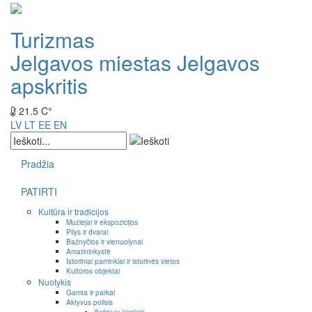
Turizmas
Jelgavos miestas
Jelgavos
apskritis
21.5 C°
LV
LT
EE
EN
Pradžia
PATIRTI
Kultūra ir tradicijos
Muziejai ir ekspozicijos
Pilys ir dvarai
Bažnyčios ir vienuolynai
Amatininkystė
Istoriniai paminklai ir istorinės vietos
Kultūros objektai
Nuotykis
Gamta ir parkai
Aktyvus poilsis
Išvykos su laiveliais