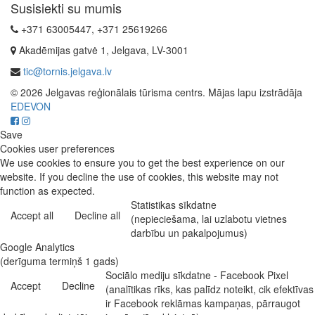
Susisiekti su mumis
+371 63005447, +371 25619266
Akadēmijas gatvė 1, Jelgava, LV-3001
tic@tornis.jelgava.lv
© 2026 Jelgavas reģionālais tūrisma centrs. Mājas lapu izstrādāja
EDEVON
Save
Cookies user preferences
We use cookies to ensure you to get the best experience on our
website. If you decline the use of cookies, this website may not
function as expected.
Statistikas sīkdatne
Accept all
Decline all
(nepieciešama, lai uzlabotu vietnes
darbību un pakalpojumus)
Google Analytics
(derīguma termiņš 1 gads)
Sociālo mediju sīkdatne - Facebook Pixel
Accept
Decline
(analītikas rīks, kas palīdz noteikt, cik efektīvas
ir Facebook reklāmas kampaņas, pārraugot