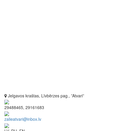
Jelgavos kraštas, Līvbērzes pag., ”Atvari”
29488465, 29161683
zalieatvari@inbox.lv
LV, RU, EN