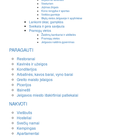
Veeturism
Jojimas žirgais
Kūno rengyba ir sportas
Veiklos gamtoje
Iškylų vietos Jelgavoje ir apylinkėse
Lankomi ūkiai, gamyklos
Sveikata ir gera savijauta
Pramogų vietos
Žaidimų kambariai ir aikštelės
Pramogų vietos
Jelgavos naktinis gyvenimas
PARAGAUTI
Restoranai
Kavinės ir užeigos
Konditerijos
Arbatinės, kavos barai, vyno barai
Greito maisto įstaigos
Picerijos
Išsinešti
Jelgavos miesto išskirtiniai patiekalai
NAKVOTI
Viešbutis
Hosteliai
Svečių namai
Kempingas
Apartamentai