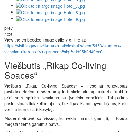
prev
next
View the embedded image gallery online at:
https://visit.jelgava.lv/lt/marsrutai/viesbutis/item/5453-jaunums-
viesnica-rikap-co-living-spaces#sigProId95b6d49ec6
Viešbutis „Rikap Co-living
Spaces“
Viešbutis „Rikap Co-living Spaces“ – neseniai renovuotas
pastatas derina modernumą ir funkcionalumą, sukurta jauki ir
prieinama aplinka svečiams su įvairiais poreikiais. Tai puikus
pasirinkimas tiek keliautojams, tiek ilgalaikiams gyventojams, kurie
vertina komfortą ir kokybę.
Moderni virtuvė su viskuo, ko reikia maistui gaminti, – tobula
mėgstantiems gamintis patys.