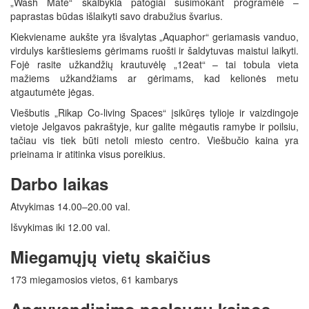
„Wash Mate“ skalbykla patogiai susimokant programėle –
paprastas būdas išlaikyti savo drabužius švarius.
Kiekviename aukšte yra išvalytas „Aquaphor“ geriamasis vanduo,
virdulys karštiesiems gėrimams ruošti ir šaldytuvas maistui laikyti.
Fojė rasite užkandžių krautuvėlę „12eat“ – tai tobula vieta
mažiems užkandžiams ar gėrimams, kad kelionės metu
atgautumėte jėgas.
Viešbutis „Rikap Co-living Spaces“ įsikūręs tylioje ir vaizdingoje
vietoje Jelgavos pakraštyje, kur galite mėgautis ramybe ir poilsiu,
tačiau vis tiek būti netoli miesto centro. Viešbučio kaina yra
prieinama ir atitinka visus poreikius.
Darbo laikas
Atvykimas 14.00–20.00 val.
Išvykimas iki 12.00 val.
Miegamųjų vietų skaičius
173 miegamosios vietos, 61 kambarys
Apgyvendinimo paslaugų kainos