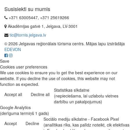
Susisiekti su mumis
+371 63005447, +371 25619266
Akadēmijas gatvė 1, Jelgava, LV-3001
tic@tornis.jelgava.lv
© 2026 Jelgavas reģionālais tūrisma centrs. Mājas lapu izstrādāja
EDEVON
Save
Cookies user preferences
We use cookies to ensure you to get the best experience on our
website. If you decline the use of cookies, this website may not
function as expected.
Statistikas sīkdatne
Accept all
Decline all
(nepieciešama, lai uzlabotu vietnes
darbību un pakalpojumus)
Google Analytics
(derīguma termiņš 1 gads)
Sociālo mediju sīkdatne - Facebook Pixel
Accept
Decline
(analītikas rīks, kas palīdz noteikt, cik efektīvas