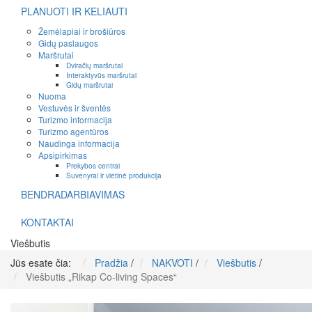
PLANUOTI IR KELIAUTI
Žemėlapiai ir brošiūros
Gidų paslaugos
Maršrutai
Dviračių maršrutai
Interaktyvūs maršrutai
Gidų maršrutai
Nuoma
Vestuvės ir šventės
Turizmo informacija
Turizmo agentūros
Naudinga informacija
Apsipirkimas
Prekybos centrai
Suvenyrai ir vietinė produkcija
BENDRADARBIAVIMAS
KONTAKTAI
Viešbutis
Jūs esate čia:
Pradžia
/
NAKVOTI
/
Viešbutis
/
Viešbutis „Rikap Co-living Spaces“