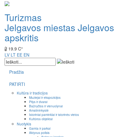
Turizmas
Jelgavos miestas
Jelgavos
apskritis
19.9 C°
LV
LT
EE
EN
Pradžia
PATIRTI
Kultūra ir tradicijos
Muziejai ir ekspozicijos
Pilys ir dvarai
Bažnyčios ir vienuolynai
Amatininkystė
Istoriniai paminklai ir istorinės vietos
Kultūros objektai
Nuotykis
Gamta ir parkai
Aktyvus poilsis
Išvykos su laiveliais