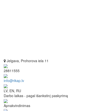
Jelgava, Prohorova iela 11
28811555
info@rikap.lv
LV, EN, RU
Darbo laikas - pagal išankstinį paskyrimą
Apnakvindinimas