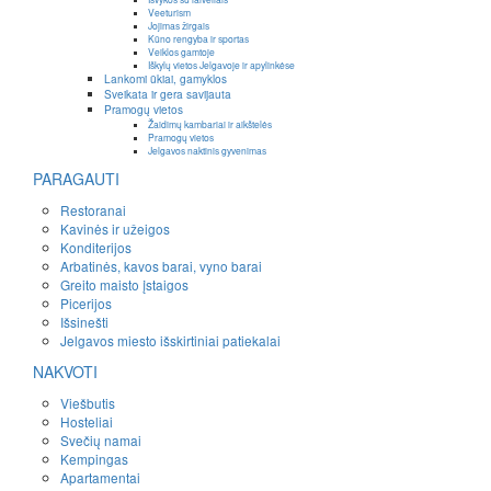
Veeturism
Jojimas žirgais
Kūno rengyba ir sportas
Veiklos gamtoje
Iškylų vietos Jelgavoje ir apylinkėse
Lankomi ūkiai, gamyklos
Sveikata ir gera savijauta
Pramogų vietos
Žaidimų kambariai ir aikštelės
Pramogų vietos
Jelgavos naktinis gyvenimas
PARAGAUTI
Restoranai
Kavinės ir užeigos
Konditerijos
Arbatinės, kavos barai, vyno barai
Greito maisto įstaigos
Picerijos
Išsinešti
Jelgavos miesto išskirtiniai patiekalai
NAKVOTI
Viešbutis
Hosteliai
Svečių namai
Kempingas
Apartamentai