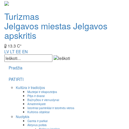
Turizmas
Jelgavos miestas
Jelgavos
apskritis
13.3 C°
LV
LT
EE
EN
Pradžia
PATIRTI
Kultūra ir tradicijos
Muziejai ir ekspozicijos
Pilys ir dvarai
Bažnyčios ir vienuolynai
Amatininkystė
Istoriniai paminklai ir istorinės vietos
Kultūros objektai
Nuotykis
Gamta ir parkai
Aktyvus poilsis
Išvykos su laiveliais