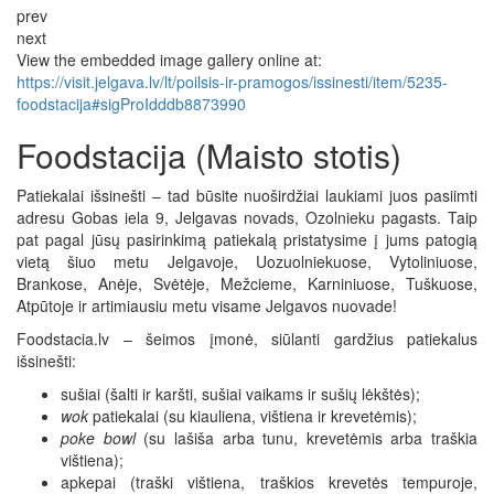
prev
next
View the embedded image gallery online at:
https://visit.jelgava.lv/lt/poilsis-ir-pramogos/issinesti/item/5235-
foodstacija#sigProIdddb8873990
Foodstacija (Maisto stotis)
Patiekalai išsinešti – tad būsite nuoširdžiai laukiami juos pasiimti
adresu Gobas iela 9, Jelgavas novads, Ozolnieku pagasts. Taip
pat pagal jūsų pasirinkimą patiekalą pristatysime į jums patogią
vietą šiuo metu Jelgavoje, Uozuolniekuose, Vytoliniuose,
Brankose, Anėje, Svėtėje, Mežcieme, Karniniuose, Tuškuose,
Atpūtoje ir artimiausiu metu visame Jelgavos nuovade!
Foodstacia.lv – šeimos įmonė, siūlanti gardžius patiekalus
išsinešti:
sušiai (šalti ir karšti, sušiai vaikams ir sušių lėkštės);
wok
patiekalai (su kiauliena, vištiena ir krevetėmis);
poke bowl
(su lašiša arba tunu, krevetėmis arba traškia
vištiena);
apkepai (traški vištiena, traškios krevetės tempuroje,