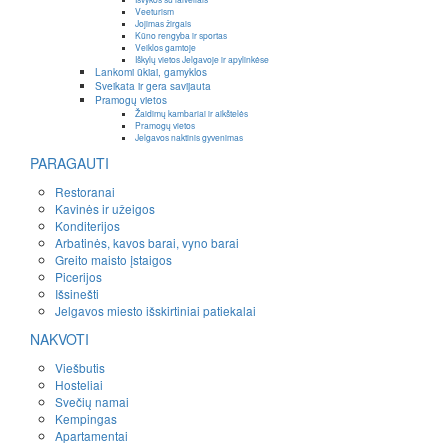
Veeturism
Jojimas žirgais
Kūno rengyba ir sportas
Veiklos gamtoje
Iškylų vietos Jelgavoje ir apylinkėse
Lankomi ūkiai, gamyklos
Sveikata ir gera savijauta
Pramogų vietos
Žaidimų kambariai ir aikštelės
Pramogų vietos
Jelgavos naktinis gyvenimas
PARAGAUTI
Restoranai
Kavinės ir užeigos
Konditerijos
Arbatinės, kavos barai, vyno barai
Greito maisto įstaigos
Picerijos
Išsinešti
Jelgavos miesto išskirtiniai patiekalai
NAKVOTI
Viešbutis
Hosteliai
Svečių namai
Kempingas
Apartamentai