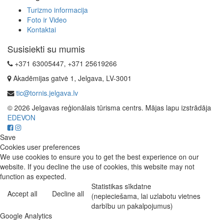
Turizmo informacija
Foto ir Video
Kontaktai
Susisiekti su mumis
+371 63005447, +371 25619266
Akadēmijas gatvė 1, Jelgava, LV-3001
tic@tornis.jelgava.lv
© 2026 Jelgavas reģionālais tūrisma centrs. Mājas lapu izstrādāja
EDEVON
Save
Cookies user preferences
We use cookies to ensure you to get the best experience on our
website. If you decline the use of cookies, this website may not
function as expected.
Statistikas sīkdatne
Accept all
Decline all
(nepieciešama, lai uzlabotu vietnes
darbību un pakalpojumus)
Google Analytics