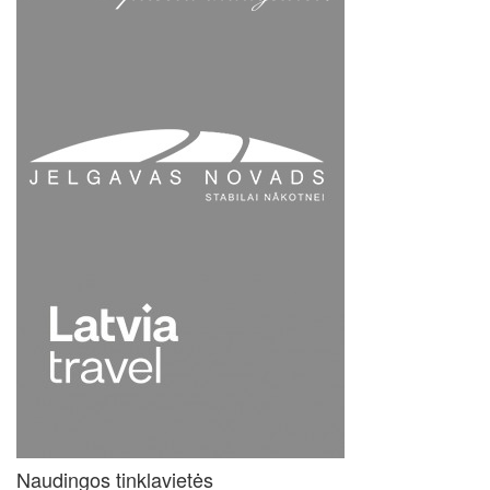
Naudingos tinklavietės