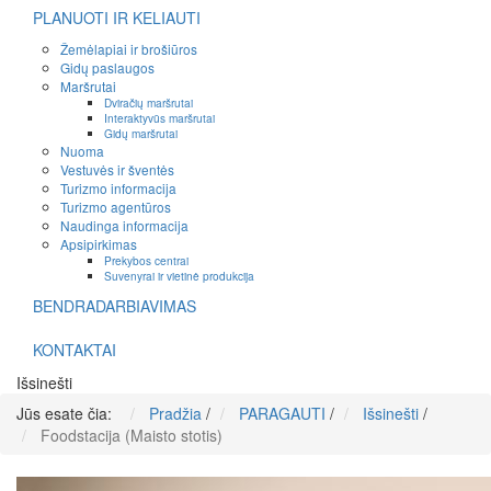
PLANUOTI IR KELIAUTI
Žemėlapiai ir brošiūros
Gidų paslaugos
Maršrutai
Dviračių maršrutai
Interaktyvūs maršrutai
Gidų maršrutai
Nuoma
Vestuvės ir šventės
Turizmo informacija
Turizmo agentūros
Naudinga informacija
Apsipirkimas
Prekybos centrai
Suvenyrai ir vietinė produkcija
BENDRADARBIAVIMAS
KONTAKTAI
Išsinešti
Jūs esate čia:
Pradžia
/
PARAGAUTI
/
Išsinešti
/
Foodstacija (Maisto stotis)