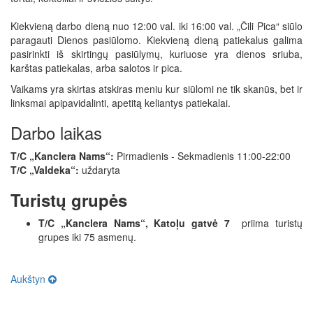
Kiekvieną darbo dieną nuo 12:00 val. iki 16:00 val. „Čili Pica“ siūlo
paragauti Dienos pasiūlomo. Kiekvieną dieną patiekalus galima
pasirinkti iš skirtingų pasiūlymų, kuriuose yra dienos sriuba,
karštas patiekalas, arba salotos ir pica.
Vaikams yra skirtas atskiras meniu kur siūlomi ne tik skanūs, bet ir
linksmai apipavidalinti, apetitą keliantys patiekalai.
Darbo laikas
T/C „Kanclera Nams“:
Pirmadienis - Sekmadienis 11:00-22:00
T/C „Valdeka“:
uždaryta
Turistų grupės
T/C „Kanclera Nams“, Katoļu gatvė 7
priima turistų
grupes iki 75 asmenų.
Aukštyn