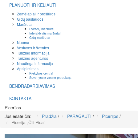
PLANUOTI IR KELIAUTI
Žemėlapiai ir brošiūros
Gidų paslaugos
Maršrutai
Dviračių maršrutai
Interaktyvūs maršrutai
Gidų maršrutai
Nuoma
Vestuvės ir šventės
Turizmo informacija
Turizmo agentūros
Naudinga informacija
Apsipirkimas
Prekybos centrai
Suvenyrai ir vietinė produkcija
BENDRADARBIAVIMAS
KONTAKTAI
Picerijos
Jūs esate čia:
Pradžia
/
PARAGAUTI
/
Picerijos
/
Picerija „Čili Pica“