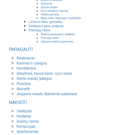
Veeturism
Jojimas žirgais
Kūno rengyba ir sportas
Veiklos gamtoje
Iškylų vietos Jelgavoje ir apylinkėse
Lankomi ūkiai, gamyklos
Sveikata ir gera savijauta
Pramogų vietos
Žaidimų kambariai ir aikštelės
Pramogų vietos
Jelgavos naktinis gyvenimas
PARAGAUTI
Restoranai
Kavinės ir užeigos
Konditerijos
Arbatinės, kavos barai, vyno barai
Greito maisto įstaigos
Picerijos
Išsinešti
Jelgavos miesto išskirtiniai patiekalai
NAKVOTI
Viešbutis
Hosteliai
Svečių namai
Kempingas
Apartamentai