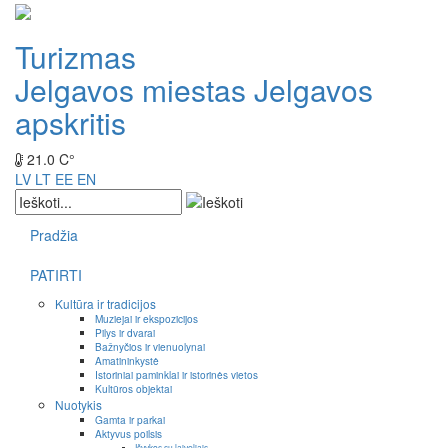
Turizmas
Jelgavos miestas
Jelgavos
apskritis
21.0 C°
LV
LT
EE
EN
Pradžia
PATIRTI
Kultūra ir tradicijos
Muziejai ir ekspozicijos
Pilys ir dvarai
Bažnyčios ir vienuolynai
Amatininkystė
Istoriniai paminklai ir istorinės vietos
Kultūros objektai
Nuotykis
Gamta ir parkai
Aktyvus poilsis
Išvykos su laiveliais