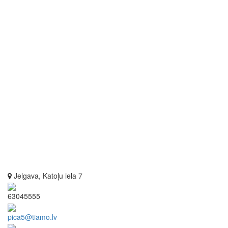
Jelgava, Katoļu iela 7
63045555
pica5@tiamo.lv