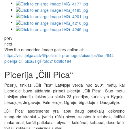
prev
next
View the embedded image gallery online at:
https://visit.jelgava.lv/lt/poilsis-ir-pramogos/picerijos/item/644-
picerija-cili-pica#sigProId210d8fd164
Picerija „Čili Pica“
Picerijų tinklas „Čili Pica“ Latvijoje veikia nuo 2001 metų, kai
Liepojoje buvo atidaryta pirmoji picerija „Čili Pica“. Šiuo metu
Latvijos picerijų tinklas jau siekia 23 picerijas, kurios yra Rygoje,
Liepojoje, Jelgavoje, Valmieroje, Ogrėje, Siguldoje ir Daugpilyje.
„Čili Pica“ asortimente yra labai daug patiekalų kiekvieno
smagurio skoniui – įvairių rūšių picos, salotos ir sriubos, itališki
makaronai, karšti patiekalai, blynai ir koldūnai, kebabai, desertai ir
tortai, kokteiliai ir šviežios sultys.