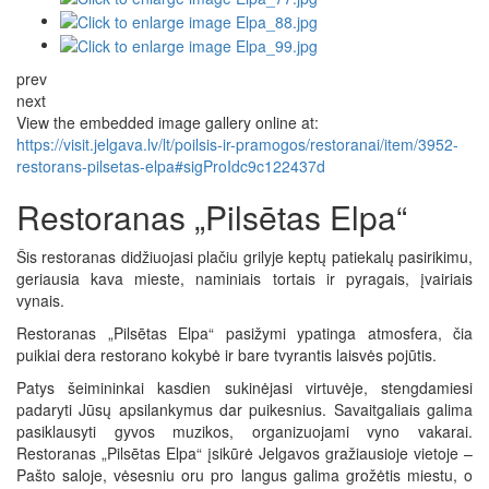
prev
next
View the embedded image gallery online at:
https://visit.jelgava.lv/lt/poilsis-ir-pramogos/restoranai/item/3952-
restorans-pilsetas-elpa#sigProIdc9c122437d
Restoranas „Pilsētas Elpa“
Šis restoranas didžiuojasi plačiu grilyje keptų patiekalų pasirikimu,
geriausia kava mieste, naminiais tortais ir pyragais, įvairiais
vynais.
Restoranas „Pilsētas Elpa“ pasižymi ypatinga atmosfera, čia
puikiai dera restorano kokybė ir bare tvyrantis laisvės pojūtis.
Patys šeimininkai kasdien sukinėjasi virtuvėje, stengdamiesi
padaryti Jūsų apsilankymus dar puikesnius. Savaitgaliais galima
pasiklausyti gyvos muzikos, organizuojami vyno vakarai.
Restoranas „Pilsētas Elpa“ įsikūrė Jelgavos gražiausioje vietoje –
Pašto saloje, vėsesniu oru pro langus galima grožėtis miestu, o