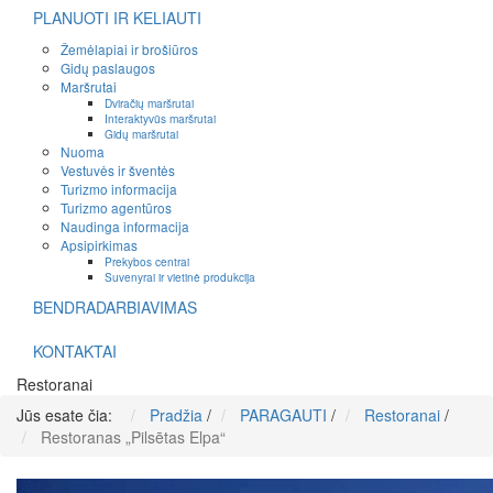
PLANUOTI IR KELIAUTI
Žemėlapiai ir brošiūros
Gidų paslaugos
Maršrutai
Dviračių maršrutai
Interaktyvūs maršrutai
Gidų maršrutai
Nuoma
Vestuvės ir šventės
Turizmo informacija
Turizmo agentūros
Naudinga informacija
Apsipirkimas
Prekybos centrai
Suvenyrai ir vietinė produkcija
BENDRADARBIAVIMAS
KONTAKTAI
Restoranai
Jūs esate čia:
Pradžia
/
PARAGAUTI
/
Restoranai
/
Restoranas „Pilsētas Elpa“