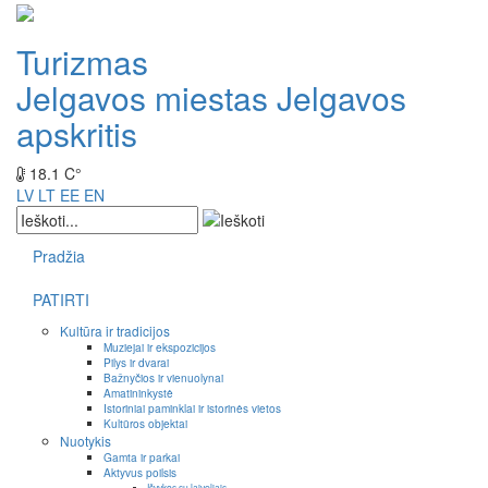
Turizmas
Jelgavos miestas
Jelgavos
apskritis
18.1 C°
LV
LT
EE
EN
Pradžia
PATIRTI
Kultūra ir tradicijos
Muziejai ir ekspozicijos
Pilys ir dvarai
Bažnyčios ir vienuolynai
Amatininkystė
Istoriniai paminklai ir istorinės vietos
Kultūros objektai
Nuotykis
Gamta ir parkai
Aktyvus poilsis
Išvykos su laiveliais