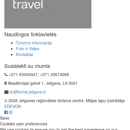
Naudingos tinklavietės
Turizmo informacija
Foto ir Video
Kontaktai
Susisiekti su mumis
+371 63005447, +371 25619266
Akadēmijas gatvė 1, Jelgava, LV-3001
tic@tornis.jelgava.lv
© 2026 Jelgavas reģionālais tūrisma centrs. Mājas lapu izstrādāja
EDEVON
Save
Cookies user preferences
We use cookies to ensure you to get the best experience on our