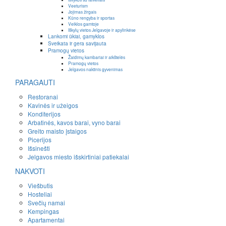
Veeturism
Jojimas žirgais
Kūno rengyba ir sportas
Veiklos gamtoje
Iškylų vietos Jelgavoje ir apylinkėse
Lankomi ūkiai, gamyklos
Sveikata ir gera savijauta
Pramogų vietos
Žaidimų kambariai ir aikštelės
Pramogų vietos
Jelgavos naktinis gyvenimas
PARAGAUTI
Restoranai
Kavinės ir užeigos
Konditerijos
Arbatinės, kavos barai, vyno barai
Greito maisto įstaigos
Picerijos
Išsinešti
Jelgavos miesto išskirtiniai patiekalai
NAKVOTI
Viešbutis
Hosteliai
Svečių namai
Kempingas
Apartamentai