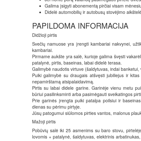
Galima įsigyti abonementą pirčiai visam mėnesiu
Didelė automobilių ir autobusų stovėjimo aikštelė
PAPILDOMA INFORMACIJA
Didžioji pirtis
Svečių namuose yra įrengti kambariai nakvynei, užtikr
kambariai.
Pirmame aukšte yra salė, kurioje galima švęsti vakarėliu
patalynė, pirtis, baseinas, labai didelė terasa.
Galimybė naudotis virtuve (šaldytuvas, indai banketui, vir
Puiki galimybė su draugais atšvęsti jubiliejus ir kit
nepamirštamą atsipalaidavimą.
Pirtis su labai didele garine. Garinėje vienu metu pu
būriui pasilinksminti arba pasimėgauti sveikatingos pir
Prie garinės įrengta puiki patalpa poilsiui ir basein
dienas su pėrimu pirtyje.
Jūsų patogumui siūlomos pirties vantos, malonus plauki
Mažoji pirtis
Pobūvių salė iki 25 asmenims su baro stovu, pirtelėje
lovomis + patalynė, šaldytuvas, elektrinis arbatinukas,