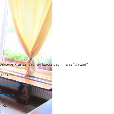
Jelgavos kraštas, Jaunsvirlaukas pag., mājas "Galzmji"
9188408
eksandrad@inbox.lv
lzemji.lv
V, RU