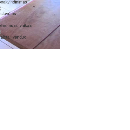
pnakvindinimas
estuvėms
imoms su vaikais
aletai, vanduo