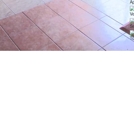
A
V
Še
Tu