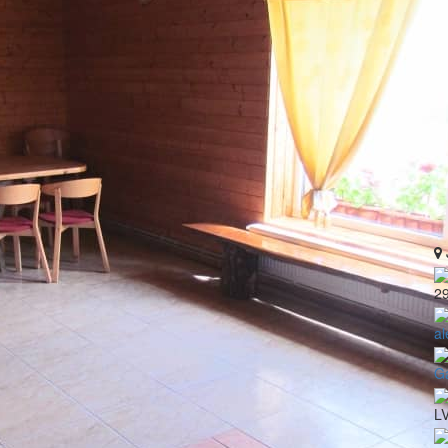
2
al
Ga
L