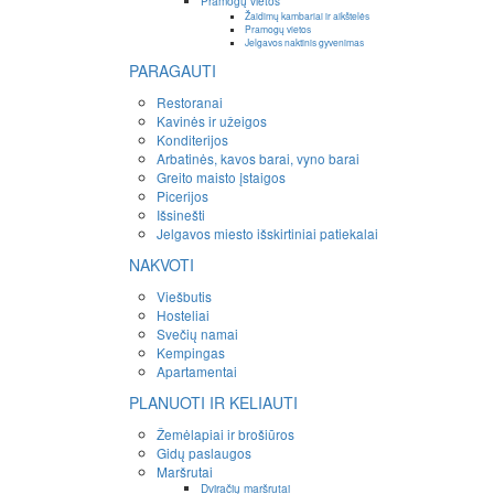
Pramogų vietos
Žaidimų kambariai ir aikštelės
Pramogų vietos
Jelgavos naktinis gyvenimas
PARAGAUTI
Restoranai
Kavinės ir užeigos
Konditerijos
Arbatinės, kavos barai, vyno barai
Greito maisto įstaigos
Picerijos
Išsinešti
Jelgavos miesto išskirtiniai patiekalai
NAKVOTI
Viešbutis
Hosteliai
Svečių namai
Kempingas
Apartamentai
PLANUOTI IR KELIAUTI
Žemėlapiai ir brošiūros
Gidų paslaugos
Maršrutai
Dviračių maršrutai