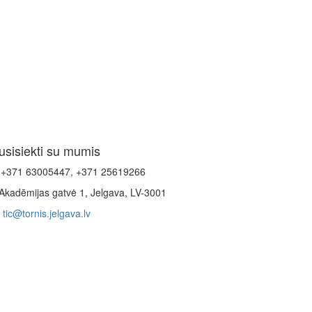
usisiekti su mumis
+371 63005447, +371 25619266
Akadēmijas gatvė 1, Jelgava, LV-3001
tic@tornis.jelgava.lv