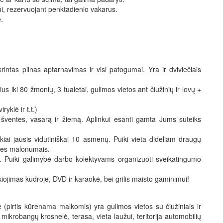
i, rezervuojant penktadienio vakarus.
.
intas pilnas aptarnavimas ir visi patogumai. Yra ir dviviečiais
s iki 80 žmonių, 3 tualetai, gulimos vietos ant čiužinių ir lovų +
yklė ir t.t.)
as šventes, vasarą ir žiemą. Aplinkui esanti gamta Jums suteiks
ikiai jausis vidutiniškai 10 asmenų. Puiki vieta dideliam draugų
ties malonumais.
as. Puiki galimybė darbo kolektyvams organizuoti sveikatingumo
ojimas kūdroje, DVD ir karaokė, bei grilis maisto gaminimui!
 (pirtis kūrenama malkomis) yra gulimos vietos su čiužiniais ir
 mikrobangų krosnelė, terasa, vieta laužui, teritorija automobilių