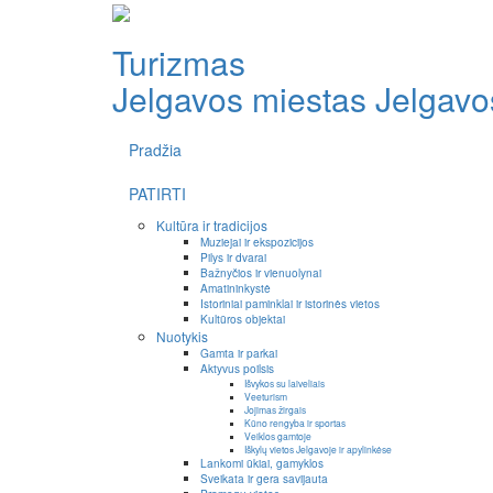
Turizmas
Jelgavos miestas
Jelgavos
Pradžia
PATIRTI
Kultūra ir tradicijos
Muziejai ir ekspozicijos
Pilys ir dvarai
Bažnyčios ir vienuolynai
Amatininkystė
Istoriniai paminklai ir istorinės vietos
Kultūros objektai
Nuotykis
Gamta ir parkai
Aktyvus poilsis
Išvykos su laiveliais
Veeturism
Jojimas žirgais
Kūno rengyba ir sportas
Veiklos gamtoje
Iškylų vietos Jelgavoje ir apylinkėse
Lankomi ūkiai, gamyklos
Sveikata ir gera savijauta