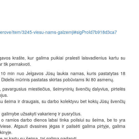
a-ir-gerove/item/3245-viesu-nams-galzemji#sigProId7b918d3ca7
vos krašte, kur galima puikiai pralesti laisvadienius kartu su
r tik pernakvoti.
10 min nuo Jelgavos Jūsų laukia namas, kuris pastatytas 18
. Didelis mūrinis pastatas skirtas pobūviams iki 80 asmenų.
 pavargusius miestiečius, šeimyninių švenčių dalyvius, pirtelės
jus.
 šeima ir draugais, su darbo kolektyvu bet kokių Jūsų švenčių
u galimybe užsakyti vakarienę ir pusryčius.
 o ramios darbo dienos labai tinka poilsiui su šeima, be to yra
iese. Atgauti dvasines jėgas ir pailsėti galima pirtyje, galima
kinyje.
e ar kartu su šeima, tai galima padaryti.