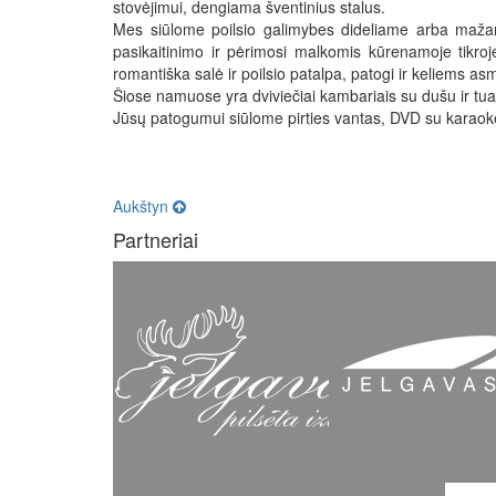
stovėjimui, dengiama šventinius stalus.
Mes siūlome poilsio galimybes dideliame arba mažame
pasikaitinimo ir pėrimosi malkomis kūrenamoje tikroje 
romantiška salė ir poilsio patalpa, patogi ir keliems as
Šiose namuose yra dviviečiai kambariais su dušu ir tua
Jūsų patogumui siūlome pirties vantas, DVD su karaoke,
Aukštyn
Partneriai