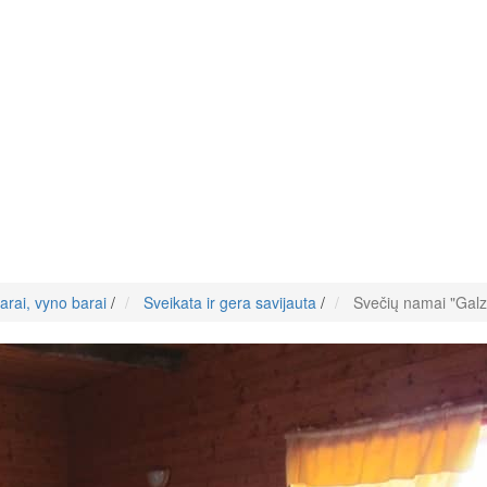
arai, vyno barai
/
Sveikata ir gera savijauta
/
Svečių namai "Galz