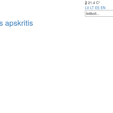
21.4 C°
LV
LT
EE
EN
 apskritis