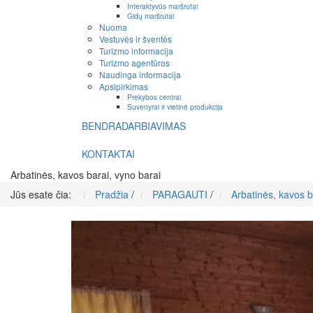
Interaktyvūs maršrutai
Gidų maršrutai
Nuoma
Vestuvės ir šventės
Turizmo informacija
Turizmo agentūros
Naudinga informacija
Apsipirkimas
Prekybos centrai
Suvenyrai ir vietinė produkcija
BENDRADARBIAVIMAS
KONTAKTAI
Arbatinės, kavos barai, vyno barai
Jūs esate čia:
Pradžia
/
PARAGAUTI
/
Arbatinės, kavos b