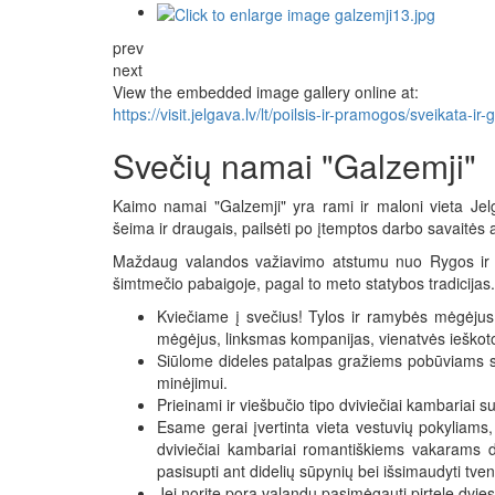
prev
next
View the embedded image gallery online at:
https://visit.jelgava.lv/lt/poilsis-ir-pramogos/sveikat
Svečių namai "Galzemji"
Kaimo namai "Galzemji" yra rami ir maloni vieta Jelga
šeima ir draugais, pailsėti po įtemptos darbo savaitės a
Maždaug valandos važiavimo atstumu nuo Rygos ir 
šimtmečio pabaigoje, pagal to meto statybos tradicijas
Kviečiame į svečius! Tylos ir ramybės mėgėjus,
mėgėjus, linksmas kompanijas, vienatvės ieškoto
Siūlome dideles patalpas gražiems pobūviams su
minėjimui.
Prieinami ir viešbučio tipo dviviečiai kambariai s
Esame gerai įvertinta vieta vestuvių pokyliams,
dviviečiai kambariai romantiškiems vakarams dv
pasisupti ant didelių sūpynių bei išsimaudyti tven
Jei norite porą valandų pasimėgauti pirtele dvies