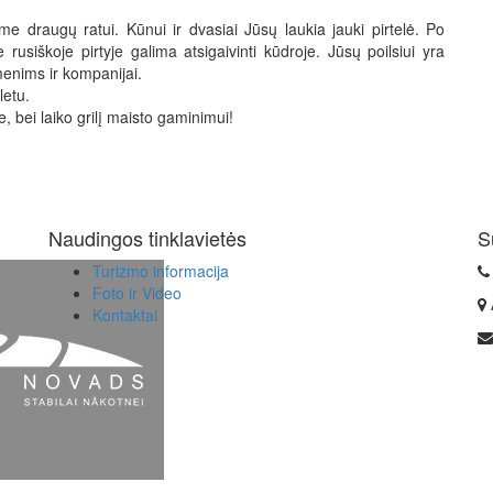
 draugų ratui. Kūnui ir dvasiai Jūsų laukia jauki pirtelė. Po
rusiškoje pirtyje galima atsigaivinti kūdroje. Jūsų poilsiui yra
menims ir kompanijai.
letu.
 bei laiko grilį maisto gaminimui!
Naudingos tinklavietės
S
Turizmo informacija
Foto ir Video
Kontaktai