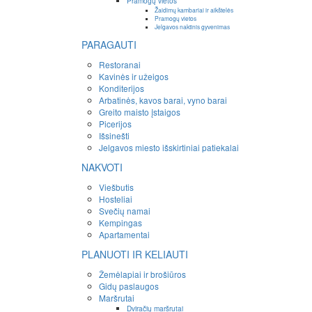
Pramogų vietos
Žaidimų kambariai ir aikštelės
Pramogų vietos
Jelgavos naktinis gyvenimas
PARAGAUTI
Restoranai
Kavinės ir užeigos
Konditerijos
Arbatinės, kavos barai, vyno barai
Greito maisto įstaigos
Picerijos
Išsinešti
Jelgavos miesto išskirtiniai patiekalai
NAKVOTI
Viešbutis
Hosteliai
Svečių namai
Kempingas
Apartamentai
PLANUOTI IR KELIAUTI
Žemėlapiai ir brošiūros
Gidų paslaugos
Maršrutai
Dviračių maršrutai