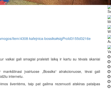
Ma
Še
M
Wi
ns-pramogos/item/4308-kafejnica-bossiks#sigProId3155d3216e
Au
Va
r vaikai gali smagiai praleisti laiką ir kartu su tėvais skaniai
r mankštinasi įvairiuose „Bossiks“ atrakcionuose, tėvai gali
idžiu internetu.
eimos šventėms, taip pat galima rezervuoti atskiras patalpas