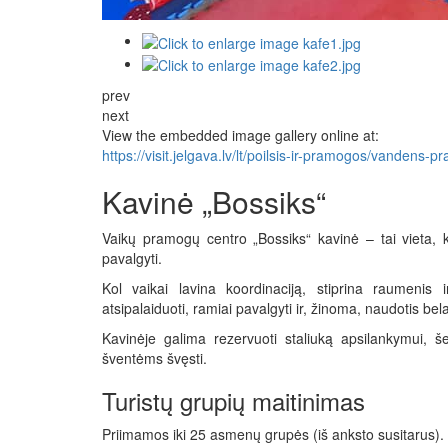
prev
next
View the embedded image gallery online at:
https://visit.jelgava.lv/lt/poilsis-ir-pramogos/vande
Kavinė „Bossiks“
Vaikų pramogų centro „Bossiks“ kavinė – tai vieta, ku
pavalgyti.
Kol vaikai lavina koordinaciją, stiprina raumenis i
atsipalaiduoti, ramiai pavalgyti ir, žinoma, naudotis bela
Kavinėje galima rezervuoti staliuką apsilankymui, š
šventėms švęsti.
Turistų grupių maitinimas
Priimamos iki 25 asmenų grupės (iš anksto susitarus).