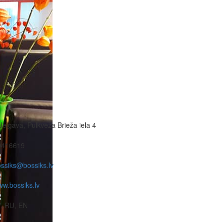
Jelgava, Pulkveža Brieža iela 4
9416619
ssiks@bossiks.lv
w.bossiks.lv
, RU, EN