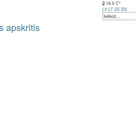
16.5 C°
LV
LT
EE
EN
 apskritis