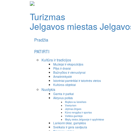
Turizmas
Jelgavos miestas
Jelgavos
Pradžia
PATIRTI
Kultūra ir tradicijos
Muziejai ir ekspozicijos
Pilys ir dvarai
Bažnyčios ir vienuolynai
Amatininkystė
Istoriniai paminklai ir istorinės vietos
Kultūros objektai
Nuotykis
Gamta ir parkai
Aktyvus poilsis
Išvykos su laiveliais
Veeturism
Jojimas žirgais
Kūno rengyba ir sportas
Veiklos gamtoje
Iškylų vietos Jelgavoje ir apylinkėse
Lankomi ūkiai, gamyklos
Sveikata ir gera savijauta