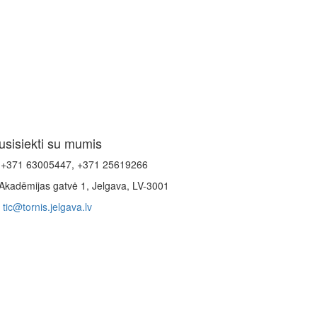
usisiekti su mumis
+371 63005447, +371 25619266
Akadēmijas gatvė 1, Jelgava, LV-3001
tic@tornis.jelgava.lv