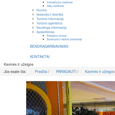
Interaktyvūs maršrutai
Gidų maršrutai
Nuoma
Vestuvės ir šventės
Turizmo informacija
Turizmo agentūros
Naudinga informacija
Apsipirkimas
Prekybos centrai
Suvenyrai ir vietinė produkcija
BENDRADARBIAVIMAS
KONTAKTAI
Kavinės ir užeigos
Jūs esate čia:
Pradžia
/
PARAGAUTI
/
Kavinės ir užeigos