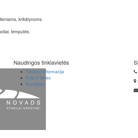
ieniams, krikštynoms.
oliai, lemputės.
Naudingos tinklavietės
S
Turizmo informacija
Foto ir Video
Kontaktai