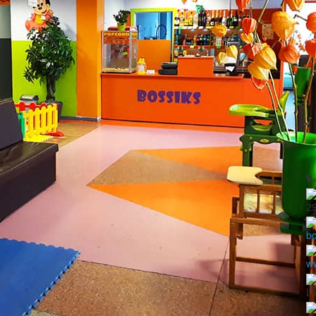
2
bo
ww
LV