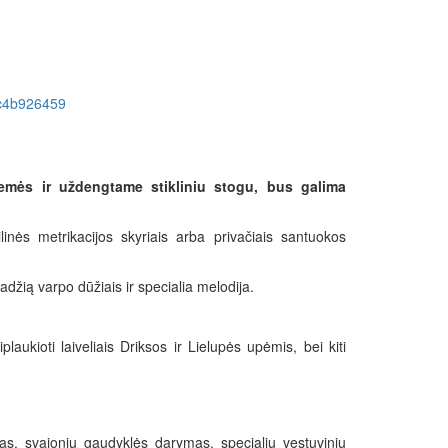
d8c4b926459
emės ir uždengtame stikliniu stogu, bus galima
inės metrikacijos skyriais arba privačiais santuokos
adžią varpo dūžiais ir specialia melodija.
plaukioti laiveliais Driksos ir Lielupės upėmis, bei kiti
s, svajonių gaudyklės darymas, specialių vestuvinių