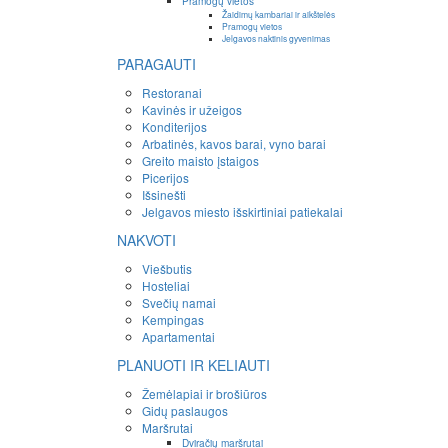
Pramogų vietos
Žaidimų kambariai ir aikštelės
Pramogų vietos
Jelgavos naktinis gyvenimas
PARAGAUTI
Restoranai
Kavinės ir užeigos
Konditerijos
Arbatinės, kavos barai, vyno barai
Greito maisto įstaigos
Picerijos
Išsinešti
Jelgavos miesto išskirtiniai patiekalai
NAKVOTI
Viešbutis
Hosteliai
Svečių namai
Kempingas
Apartamentai
PLANUOTI IR KELIAUTI
Žemėlapiai ir brošiūros
Gidų paslaugos
Maršrutai
Dviračių maršrutai