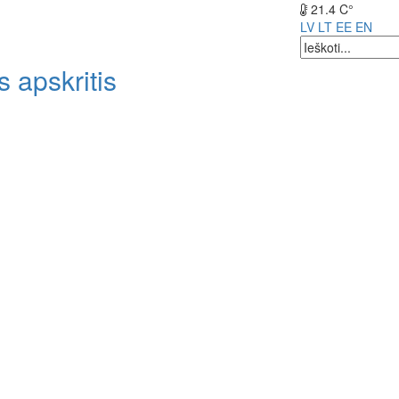
21.4 C°
LV
LT
EE
EN
 apskritis