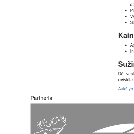
do
Pi
Ve
Ša
Kain
Ap
In
Suži
Dėl vest
rašykite
Aukšty
Partneriai