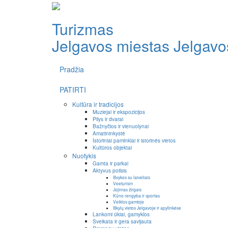
Turizmas
Jelgavos miestas
Jelgavos
Pradžia
PATIRTI
Kultūra ir tradicijos
Muziejai ir ekspozicijos
Pilys ir dvarai
Bažnyčios ir vienuolynai
Amatininkystė
Istoriniai paminklai ir istorinės vietos
Kultūros objektai
Nuotykis
Gamta ir parkai
Aktyvus poilsis
Išvykos su laiveliais
Veeturism
Jojimas žirgais
Kūno rengyba ir sportas
Veiklos gamtoje
Iškylų vietos Jelgavoje ir apylinkėse
Lankomi ūkiai, gamyklos
Sveikata ir gera savijauta