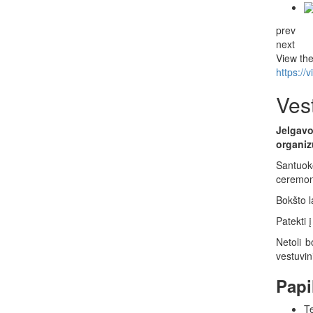
prev
next
View the
https://
Ves
Jelgav
organiz
Santuok
ceremon
Bokšto l
Patekti 
Netoli b
vestuvin
Papi
T