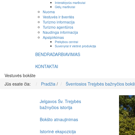
Interaktyvūs maršrutai
Gidų maršrutai
Nuoma
Vestuvės ir šventės
Turizmo informacija
Turizmo agentūros
Naudinga informacija
Apsipirkimas
Prekybos centrai
Suvenyrai ir vietinė produkcija
BENDRADARBIAVIMAS
KONTAKTAI
Vestuvės bokšte
Jūs esate čia:
Pradžia
/
Šventosios Trejybės bažnyčios bokš
Jelgavos Šv. Trejybės
bažnyčios istorija
Bokšto atnaujinimas
Istorinė ekspozicija