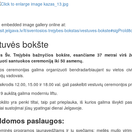
 embedded image gallery online at:
visit.jelgava.lv/lt/sventosios-trejybes-bokstas/vestuves-bokste#sigProI
tuvės bokšte
os
Šv. Trejybės bažnyčios bokšte, esančiame 37 metrai virš ž
uoti santuokos ceremoniją iki 50 asmenų.
os ceremonijas galima organizuoti bendradarbiaujant su vietos civil
ijų vadovais.
aikrodis 12.00, 15.00 ir 18.00 val. gali paskelbti vestuvių ceremonijos pr
į 9 aukštą galima moderniu liftu.
okšto yra penki tiltai, taip pat prieplauka, iš kurios galima išvykti pasi
iai sustojimai jūsų ypatingai dienai Jelgavoje.
ldomos paslaugos:
eminės programos jaunavedžiams ir jų svečiams: meilės muilo virima