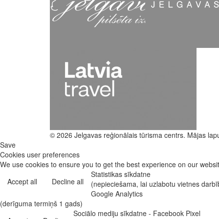
© 2026 Jelgavas reģionālais tūrisma centrs. Mājas lap
Save
Cookies user preferences
We use cookies to ensure you to get the best experience on our website
Statistikas sīkdatne
Accept all
Decline all
(nepieciešama, lai uzlabotu vietnes darb
Google Analytics
(derīguma termiņš 1 gads)
Sociālo mediju sīkdatne - Facebook Pixel