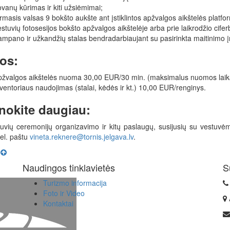
vanų kūrimas ir kiti užsiėmimai;
rmasis valsas 9 bokšto aukšte ant įstiklintos apžvalgos aikštelės platfo
stuvių fotosesijos bokšto apžvalgos aikštelėje arba prie laikrodžio cifer
mpano ir užkandžių stalas bendradarbiaujant su pasirinkta maitinimo 
os:
žvalgos aikštelės nuoma 30,00 EUR/30 min. (maksimalus nuomos laikas
ventoriaus naudojimas (stalai, kėdės ir kt.) 10,00 EUR/renginys.
nokite daugiau:
uvių ceremonijų organizavimo ir kitų paslaugų, susijusių su vestuvė
 el. paštu
vineta.reknere@tornis.jelgava.lv
.
n
Naudingos tinklavietės
S
Turizmo informacija
Foto ir Video
Kontaktai