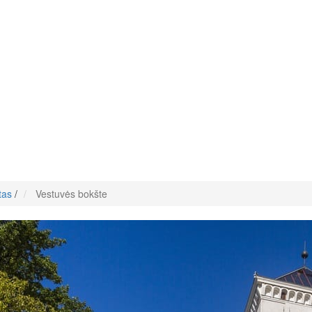
tas
/
Vestuvės bokšte