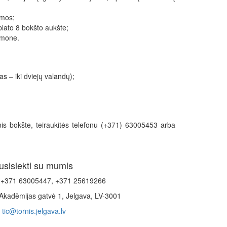
rmos;
blato 8 bokšto aukšte;
įmone.
 – iki dviejų valandų);
mis bokšte, teiraukitės telefonu (+371) 63005453 arba
usisiekti su mumis
+371 63005447, +371 25619266
Akadēmijas gatvė 1, Jelgava, LV-3001
tic@tornis.jelgava.lv