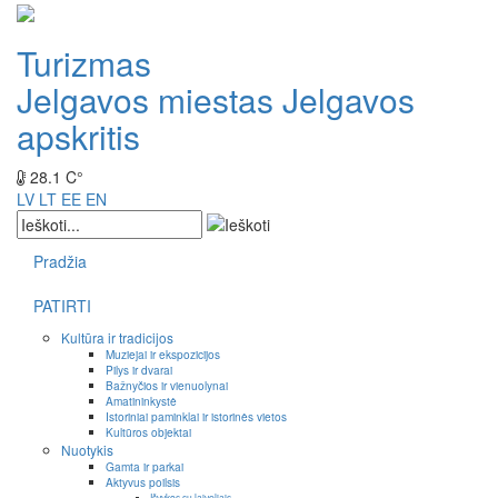
Turizmas
Jelgavos miestas
Jelgavos
apskritis
28.1 C°
LV
LT
EE
EN
Pradžia
PATIRTI
Kultūra ir tradicijos
Muziejai ir ekspozicijos
Pilys ir dvarai
Bažnyčios ir vienuolynai
Amatininkystė
Istoriniai paminklai ir istorinės vietos
Kultūros objektai
Nuotykis
Gamta ir parkai
Aktyvus poilsis
Išvykos su laiveliais