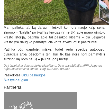
Man patinka tai, ką darau – ieškoti ko nors naujo kaip senai
žinomo – "knistis" po įvairias knygas (ir ne tik) apie mano gimtojo
krašto istoriją, patinka apie tai pasakoti kitiems – čia Jelgavos
krašte yra daug ko pamatyti, čia verta atvažiuoti ir pasižiūrėti.
Patinka būti gamtoje, miške, todėl vedu svečius autobusu,
dviračiais arba pėsčiomis ten, kur tik kas nors nori pamatyti ir
sužinoti ką nors naują – jau daugelį metų!
Dati izvietoti ar datu subjekta piekrišanu. Datu apstrādātājs: JPPI „Jelgavas
reģionālais tūrisma centrs", Reģ. Nr.90009406389
Paskelbtas
Gidų paslaugos
Skaityti daugiau
Partneriai