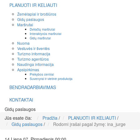
PLANUOTI IR KELIAUTI
Žemėlapiai ir brošiūros
Gidų paslaugos
Maršrutai
Dviračių maršrutai
Interaktyvūs maršrutai
Gidų maršrutai
Nuoma
Vestuvės ir šventės
Turizmo informacija
Turizmo agentūros
Naudinga informacija
Apsipirkimas
Prekybos centrai
Suvenyrai ir vietinė produkcija
BENDRADARBIAVIMAS
KONTAKTAI
Gidų paslaugos
Jūs esate čia:
Pradžia
/
PLANUOTI IR KELIAUTI
/
Gidų paslaugos
/
Rodomi įrašai pagal žymę: ina_jurge
14 Liepa 07, Pirmadienis 00:00