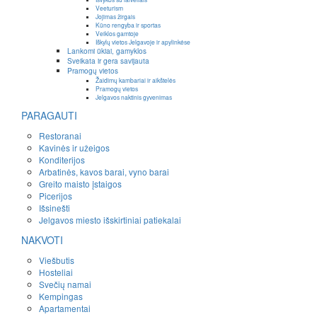
Veeturism
Jojimas žirgais
Kūno rengyba ir sportas
Veiklos gamtoje
Iškylų vietos Jelgavoje ir apylinkėse
Lankomi ūkiai, gamyklos
Sveikata ir gera savijauta
Pramogų vietos
Žaidimų kambariai ir aikštelės
Pramogų vietos
Jelgavos naktinis gyvenimas
PARAGAUTI
Restoranai
Kavinės ir užeigos
Konditerijos
Arbatinės, kavos barai, vyno barai
Greito maisto įstaigos
Picerijos
Išsinešti
Jelgavos miesto išskirtiniai patiekalai
NAKVOTI
Viešbutis
Hosteliai
Svečių namai
Kempingas
Apartamentai