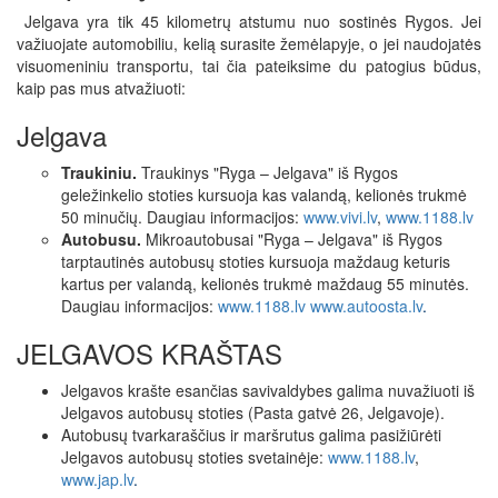
Jelgava yra tik 45 kilometrų atstumu nuo sostinės Rygos. Jei
važiuojate automobiliu, kelią surasite žemėlapyje, o jei naudojatės
visuomeniniu transportu, tai čia pateiksime du patogius būdus,
kaip pas mus atvažiuoti:
Jelgava
Traukiniu.
Traukinys "Ryga – Jelgava" iš Rygos
geležinkelio stoties kursuoja kas valandą, kelionės trukmė
50 minučių. Daugiau informacijos:
www.vivi.lv
,
www.1188.lv
Autobusu.
Mikroautobusai "Ryga – Jelgava" iš Rygos
tarptautinės autobusų stoties kursuoja maždaug keturis
kartus per valandą, kelionės trukmė maždaug 55 minutės.
Daugiau informacijos:
www.1188.lv
www.autoosta.lv
.
JELGAVOS KRAŠTAS
Jelgavos krašte esančias savivaldybes galima nuvažiuoti iš
Jelgavos autobusų stoties (Pasta gatvė 26, Jelgavoje).
Autobusų tvarkaraščius ir maršrutus galima pasižiūrėti
Jelgavos autobusų stoties svetainėje:
www.1188.lv
,
www.jap.lv
.