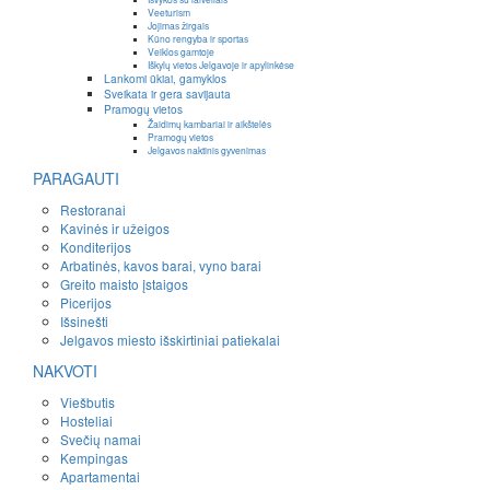
Veeturism
Jojimas žirgais
Kūno rengyba ir sportas
Veiklos gamtoje
Iškylų vietos Jelgavoje ir apylinkėse
Lankomi ūkiai, gamyklos
Sveikata ir gera savijauta
Pramogų vietos
Žaidimų kambariai ir aikštelės
Pramogų vietos
Jelgavos naktinis gyvenimas
PARAGAUTI
Restoranai
Kavinės ir užeigos
Konditerijos
Arbatinės, kavos barai, vyno barai
Greito maisto įstaigos
Picerijos
Išsinešti
Jelgavos miesto išskirtiniai patiekalai
NAKVOTI
Viešbutis
Hosteliai
Svečių namai
Kempingas
Apartamentai