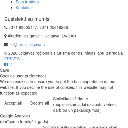
Foto ir Video
Kontaktai
Susisiekti su mumis
+371 63005447, +371 25619266
Akadēmijas gatvė 1, Jelgava, LV-3001
tic@tornis.jelgava.lv
© 2026 Jelgavas reģionālais tūrisma centrs. Mājas lapu izstrādāja
EDEVON
Save
Cookies user preferences
We use cookies to ensure you to get the best experience on our
website. If you decline the use of cookies, this website may not
function as expected.
Statistikas sīkdatne
Accept all
Decline all
(nepieciešama, lai uzlabotu vietnes
darbību un pakalpojumus)
Google Analytics
(derīguma termiņš 1 gads)
Sociālo mediju sīkdatne - Facebook Pixel