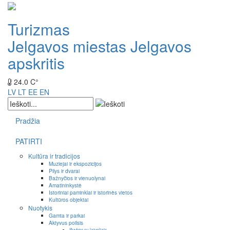
Turizmas
Jelgavos miestas
Jelgavos
apskritis
24.0 C°
LV
LT
EE
EN
Pradžia
PATIRTI
Kultūra ir tradicijos
Muziejai ir ekspozicijos
Pilys ir dvarai
Bažnyčios ir vienuolynai
Amatininkystė
Istoriniai paminklai ir istorinės vietos
Kultūros objektai
Nuotykis
Gamta ir parkai
Aktyvus poilsis
Išvykos su laiveliais