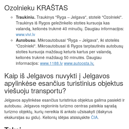
Ozolnieku KRAŠTAS
Traukiniu.
Traukinys "Ryga – Jelgava", stotelė "Ozolnieki".
Traukinys iš Rygos geležinkelio stoties kursuoja kas
valandą, kelionės trukmė 40 minučių. Daugiau informacijos:
www.vivi.lv
Autobusu
. Mikroautobusai "Ryga – Jelgava", iki stotelės
"Ozolnieki". Mikroautobusai iš Rygos tarptautinės autobusų
stoties kursuoja maždaug keturis kartus per valandą,
kelionės trukmė maždaug 50 minutės. Daugiau
informacijos:
www.1188.lv
www.autoosta.lv
.
Kaip iš Jelgavos nuvykti į Jelgavos
apylinkėse esančius turistinius objektus
viešuoju transportu?
Jelgavos apylinkėse esančius turistinius objektus galima pasiekti ir
autobusu. Jelgavos regioninis turizmo centras pateikia sąrašą
turizmo objektų, kurių nereikia iš anksto užsisakyti (išskyrus
ekskursijas su gidu). Kelionių idėjas atsisiųskite
ČIA
.