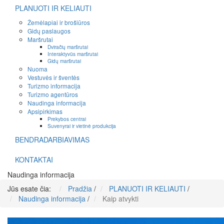
PLANUOTI IR KELIAUTI
Žemėlapiai ir brošiūros
Gidų paslaugos
Maršrutai
Dviračių maršrutai
Interaktyvūs maršrutai
Gidų maršrutai
Nuoma
Vestuvės ir šventės
Turizmo informacija
Turizmo agentūros
Naudinga informacija
Apsipirkimas
Prekybos centrai
Suvenyrai ir vietinė produkcija
BENDRADARBIAVIMAS
KONTAKTAI
Naudinga informacija
Jūs esate čia:
Pradžia
/
PLANUOTI IR KELIAUTI
/
Naudinga informacija
/
Kaip atvykti