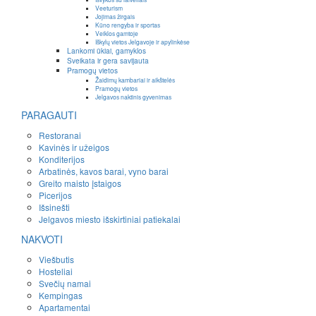
Veeturism
Jojimas žirgais
Kūno rengyba ir sportas
Veiklos gamtoje
Iškylų vietos Jelgavoje ir apylinkėse
Lankomi ūkiai, gamyklos
Sveikata ir gera savijauta
Pramogų vietos
Žaidimų kambariai ir aikštelės
Pramogų vietos
Jelgavos naktinis gyvenimas
PARAGAUTI
Restoranai
Kavinės ir užeigos
Konditerijos
Arbatinės, kavos barai, vyno barai
Greito maisto įstaigos
Picerijos
Išsinešti
Jelgavos miesto išskirtiniai patiekalai
NAKVOTI
Viešbutis
Hosteliai
Svečių namai
Kempingas
Apartamentai