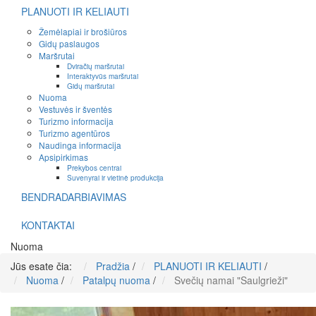
PLANUOTI IR KELIAUTI
Žemėlapiai ir brošiūros
Gidų paslaugos
Maršrutai
Dviračių maršrutai
Interaktyvūs maršrutai
Gidų maršrutai
Nuoma
Vestuvės ir šventės
Turizmo informacija
Turizmo agentūros
Naudinga informacija
Apsipirkimas
Prekybos centrai
Suvenyrai ir vietinė produkcija
BENDRADARBIAVIMAS
KONTAKTAI
Nuoma
Jūs esate čia:
Pradžia
/
PLANUOTI IR KELIAUTI
/
Nuoma
/
Patalpų nuoma
/
Svečių namai "Saulgrieži"