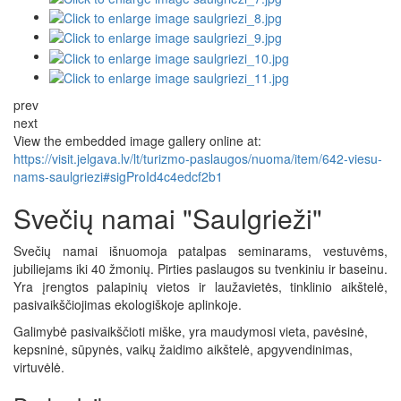
prev
next
View the embedded image gallery online at:
https://visit.jelgava.lv/lt/turizmo-paslaugos/nuoma/item/642-viesu-
nams-saulgriezi#sigProId4c4edcf2b1
Svečių namai "Saulgrieži"
Svečių namai išnuomoja patalpas seminarams, vestuvėms,
jubiliejams iki 40 žmonių. Pirties paslaugos su tvenkiniu ir baseinu.
Yra įrengtos palapinių vietos ir laužavietės, tinklinio aikštelė,
pasivaikščiojimas ekologiškoje aplinkoje.
Galimybė pasivaikščioti miške, yra maudymosi vieta, pavėsinė,
kepsninė, sūpynės, vaikų žaidimo aikštelė, apgyvendinimas,
virtuvėlė.