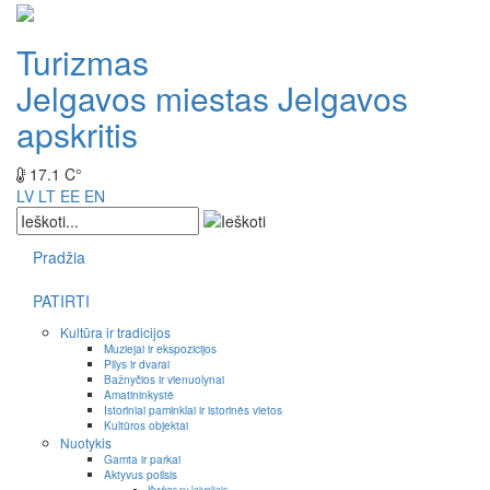
Turizmas
Jelgavos miestas
Jelgavos
apskritis
17.1 C°
LV
LT
EE
EN
Pradžia
PATIRTI
Kultūra ir tradicijos
Muziejai ir ekspozicijos
Pilys ir dvarai
Bažnyčios ir vienuolynai
Amatininkystė
Istoriniai paminklai ir istorinės vietos
Kultūros objektai
Nuotykis
Gamta ir parkai
Aktyvus poilsis
Išvykos su laiveliais