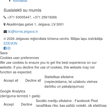
Kontaktai
Susisiekti su mumis
+371 63005447, +371 25619266
Akadēmijas gatvė 1, Jelgava, LV-3001
tic@tornis.jelgava.lv
© 2026 Jelgavas reģionālais tūrisma centrs. Mājas lapu izstrādāja
EDEVON
Save
Cookies user preferences
We use cookies to ensure you to get the best experience on our
website. If you decline the use of cookies, this website may not
function as expected.
Statistikas sīkdatne
Accept all
Decline all
(nepieciešama, lai uzlabotu vietnes
darbību un pakalpojumus)
Google Analytics
(derīguma termiņš 1 gads)
Sociālo mediju sīkdatne - Facebook Pixel
Accept
Decline
(analītikas rīks, kas palīdz noteikt, cik efektīvas