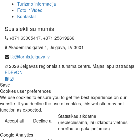
Turizmo informacija
Foto ir Video
Kontaktai
Susisiekti su mumis
+371 63005447, +371 25619266
Akadēmijas gatvė 1, Jelgava, LV-3001
tic@tornis.jelgava.lv
© 2026 Jelgavas reģionālais tūrisma centrs. Mājas lapu izstrādāja
EDEVON
Save
Cookies user preferences
We use cookies to ensure you to get the best experience on our
website. If you decline the use of cookies, this website may not
function as expected.
Statistikas sīkdatne
Accept all
Decline all
(nepieciešama, lai uzlabotu vietnes
darbību un pakalpojumus)
Google Analytics