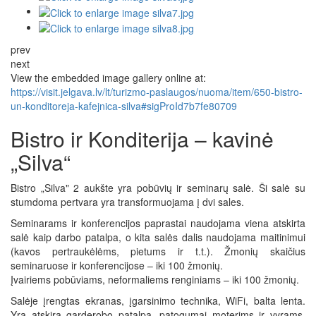
prev
next
View the embedded image gallery online at:
https://visit.jelgava.lv/lt/turizmo-paslaugos/nuoma/item/650-bistro-
un-konditoreja-kafejnica-silva#sigProId7b7fe80709
Bistro ir Konditerija – kavinė
„Silva“
Bistro „Silva" 2 aukšte yra pobūvių ir seminarų salė. Ši salė su
stumdoma pertvara yra transformuojama į dvi sales.
Seminarams ir konferencijos paprastai naudojama viena atskirta
salė kaip darbo patalpa, o kita salės dalis naudojama maitinimui
(kavos pertraukėlėms, pietums ir t.t.). Žmonių skaičius
seminaruose ir konferencijose – iki 100 žmonių.
Įvairiems pobūviams, neformaliems renginiams – iki 100 žmonių.
Salėje įrengtas ekranas, įgarsinimo technika, WiFi, balta lenta.
Yra atskira garderobo patalpa, patogumai moterims ir vyrams,