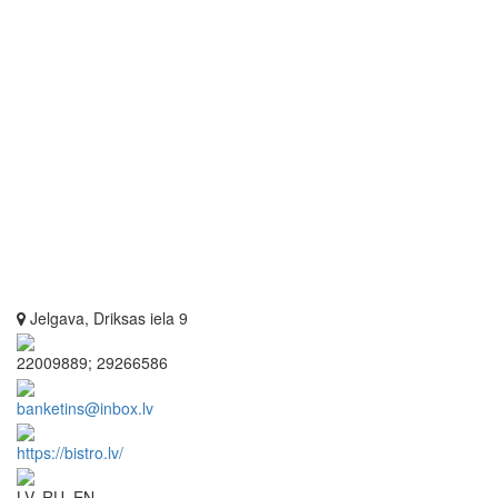
Jelgava, Driksas iela 9
22009889; 29266586
banketins@inbox.lv
https://bistro.lv/
LV, RU, EN