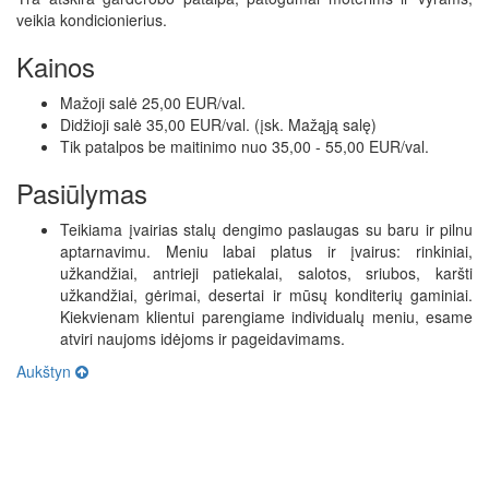
veikia kondicionierius.
Kainos
Mažoji salė 25,00 EUR/val.
Didžioji salė 35,00 EUR/val. (įsk. Mažąją salę)
Tik patalpos be maitinimo nuo 35,00 - 55,00 EUR/val.
Pasiūlymas
Teikiama įvairias stalų dengimo paslaugas su baru ir pilnu
aptarnavimu. Meniu labai platus ir įvairus: rinkiniai,
užkandžiai, antrieji patiekalai, salotos, sriubos, karšti
užkandžiai, gėrimai, desertai ir mūsų konditerių gaminiai.
Kiekvienam klientui parengiame individualų meniu, esame
atviri naujoms idėjoms ir pageidavimams.
Aukštyn