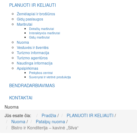
PLANUOTI IR KELIAUTI
Žemėlapiai ir brošiūros
Gidų paslaugos
Maršrutai
Dviračių maršrutai
Interaktyvūs maršrutai
Gidų maršrutai
Nuoma
Vestuvės ir šventės
Turizmo informacija
Turizmo agentūros
Naudinga informacija
Apsipirkimas
Prekybos centrai
Suvenyrai ir vietinė produkcija
BENDRADARBIAVIMAS
KONTAKTAI
Nuoma
Jūs esate čia:
Pradžia
/
PLANUOTI IR KELIAUTI
/
Nuoma
/
Patalpų nuoma
/
Bistro ir Konditerija – kavinė „Silva“