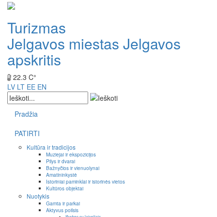
Turizmas
Jelgavos miestas
Jelgavos
apskritis
22.3 C°
LV
LT
EE
EN
Pradžia
PATIRTI
Kultūra ir tradicijos
Muziejai ir ekspozicijos
Pilys ir dvarai
Bažnyčios ir vienuolynai
Amatininkystė
Istoriniai paminklai ir istorinės vietos
Kultūros objektai
Nuotykis
Gamta ir parkai
Aktyvus poilsis
Išvykos su laiveliais