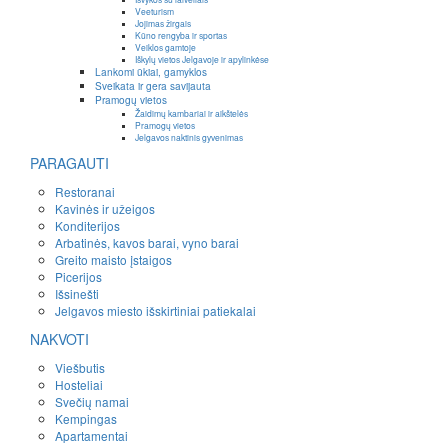
Veeturism
Jojimas žirgais
Kūno rengyba ir sportas
Veiklos gamtoje
Iškylų vietos Jelgavoje ir apylinkėse
Lankomi ūkiai, gamyklos
Sveikata ir gera savijauta
Pramogų vietos
Žaidimų kambariai ir aikštelės
Pramogų vietos
Jelgavos naktinis gyvenimas
PARAGAUTI
Restoranai
Kavinės ir užeigos
Konditerijos
Arbatinės, kavos barai, vyno barai
Greito maisto įstaigos
Picerijos
Išsinešti
Jelgavos miesto išskirtiniai patiekalai
NAKVOTI
Viešbutis
Hosteliai
Svečių namai
Kempingas
Apartamentai