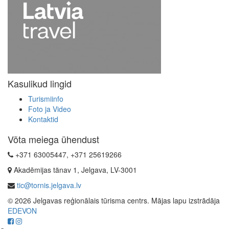
Kasulikud lingid
Turismiinfo
Foto ja Video
Kontaktid
Võta meiega ühendust
+371 63005447, +371 25619266
Akadēmijas tänav 1, Jelgava, LV-3001
tic@tornis.jelgava.lv
© 2026 Jelgavas reģionālais tūrisma centrs. Mājas lapu izstrādāja
EDEVON