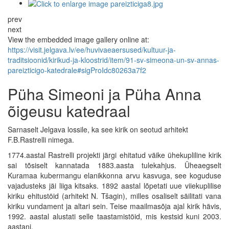
prev
next
View the embedded image gallery online at:
https://visit.jelgava.lv/ee/huvivaeaersused/kultuur-ja-
traditsioonid/kirikud-ja-kloostrid/item/91-sv-simeona-un-sv-annas-
pareizticigo-katedrale#sigProIdc80263a7f2
Püha Simeoni ja Püha Anna
õigeusu katedraal
Sarnaselt Jelgava lossile, ka see kirik on seotud arhitekt
F.B.Rastrelli nimega.
1774.aastal Rastrelli projekti järgi ehitatud väike ühekupliline kirik
sai tõsiselt kannatada 1883.aasta tulekahjus. Üheaegselt
Kuramaa kubermangu elanikkonna arvu kasvuga, see koguduse
vajadusteks jäi liiga kitsaks. 1892 aastal lõpetati uue viiekuplilise
kiriku ehitustöid (arhitekt N. Tšagin), milles osaliselt säilitati vana
kiriku vundament ja altari sein. Teise maailmasõja ajal kirik hävis,
1992. aastal alustati selle taastamistöid, mis kestsid kuni 2003.
aastani.