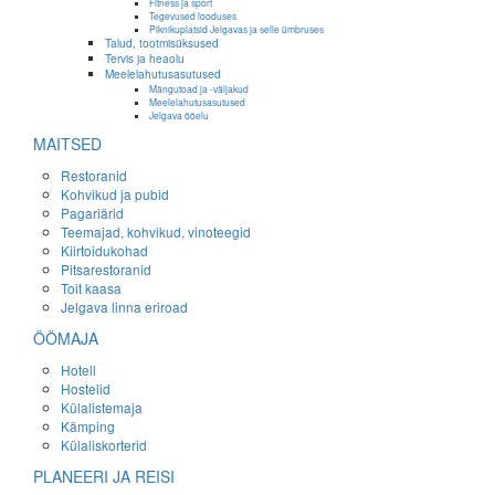
Fitness ja sport
Tegevused looduses
Piknikuplatsid Jelgavas ja selle ümbruses
Talud, tootmisüksused
Tervis ja heaolu
Meelelahutusasutused
Mängutoad ja -väljakud
Meelelahutusasutused
Jelgava ööelu
MAITSED
Restoranid
Kohvikud ja pubid
Pagariärid
Teemajad, kohvikud, vinoteegid
Kiirtoidukohad
Pitsarestoranid
Toit kaasa
Jelgava linna eriroad
ÖÖMAJA
Hotell
Hostelid
Külalistemaja
Kämping
Külaliskorterid
PLANEERI JA REISI