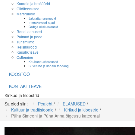
Kaardid ja brošüürid
Giiditeenused
Marsruudid
Jalgrattamarsruudid
Interaktiivsed rajad
Giidiga ekskursioonid
Renditeenused
Pulmad ja peod
Turismiinfo
Reisibürood
Kasulik teave
Ostlemine
Kaubanduskeskused
Suveniirid ja kohalik toodang
KOOSTÖÖ
KONTAKTTEAVE
Kirikud ja kloostrid
Sa oled siin:
Pealeht
/
ELAMUSED
/
Kultuur ja traditsioonid
/
Kirikud ja kloostrid
/
Püha Simeoni ja Püha Anna õigeusu katedraal