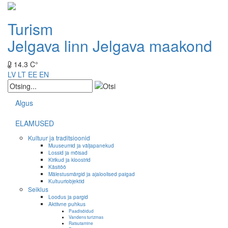
Turism
Jelgava linn
Jelgava maakond
14.3 C°
LV
LT
EE
EN
Algus
ELAMUSED
Kultuur ja traditsioonid
Muuseumid ja väljapanekud
Lossid ja mõisad
Kirikud ja kloostrid
Käsitöö
Mälestusmärgid ja ajaloolised paigad
Kultuuriobjektid
Seiklus
Loodus ja pargid
Aktiivne puhkus
Paadisõidud
Vandens turizmas
Ratsutamine