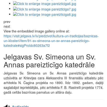
prev
next
View the embedded image gallery online at:
https://visit.jelgava.lv/lv/piedzivot/kultura-un-tradicijas/baznicas-
un-klosteri/item/91-sv-simeona-un-sv-annas-pareizticigo-
katedrale#sigProIdc80263a7f2
Jelgavas Sv. Simeona un Sv.
Annas pareizticīgo katedrāle
Jelgavas Sv. Simeona un Sv. Annas pareizticīgo katedrāle
uzbūvēta ar Krievijas cara Aleksandra III finansiālu atbalstu pēc
arhitekta N. Čagina projekta no 1890. līdz 1892. gadam, daļēji
saglabājot iepriekšējās, pēc arhitekta F. B. Rastrelli projekta 1774.
gadā celtās baznīcas pamatus un altāra daļu.
Audiogids