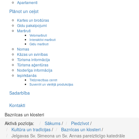
Apartamenti
Plānot un ceļot
Kartes un brošūras
Gidu pakalpojumi
Maršruti
Velomaršruti
Interaktīvi maršruti
Gidu maršruti
Nomas
Kāzas un svinības
Tūrisma informācija
Tūrisma aģentūras
Noderīga informācija
Iepirkšanās
Tirdzniecības centri
Suvenīri un vietējā produkcijas
Sadarbība
Kontakti
Baznīcas un klosteri
Aktīvā pozīcija:
Sākums
/
Piedzīvot
/
Kultūra un tradīcijas
/
Baznīcas un klosteri
/
Jelgavas Sv. Simeona un Sv. Annas pareizticīgo katedrāle