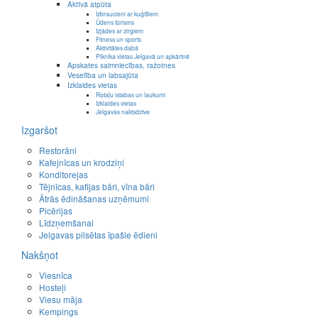
Aktīvā atpūta
Izbraucieni ar kuģīšiem
Ūdens tūrisms
Izjādes ar zirgiem
Fitness un sports
Aktivitātes dabā
Piknika vietas Jelgavā un apkārtnē
Apskates saimniecības, ražotnes
Veselība un labsajūta
Izklaides vietas
Rotaļu istabas un laukumi
Izklaides vietas
Jelgavas naktsdzīve
Izgaršot
Restorāni
Kafejnīcas un krodziņi
Konditorejas
Tējnīcas, kafijas bāri, vīna bāri
Ātrās ēdināšanas uzņēmumi
Picērijas
Līdzņemšanai
Jelgavas pilsētas īpašie ēdieni
Nakšņot
Viesnīca
Hosteļi
Viesu māja
Kempings