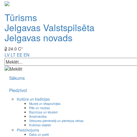
Tūrisms
Jelgavas Valstspilsēta
Jelgavas novads
24.0 C°
LV
LT
EE
EN
Sākums
Piedzīvot
Kultūra un tradīcijas
Muzeji un ekspozīcijas
Pilis un muižas
Baznīcas un klosteri
Amatniecība
Vēstures pieminekļi un piemiņas vietas
Kultūras objekti
Piedzīvojums
Daba un parki