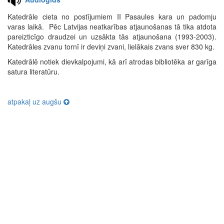
Katedrāle cieta no postījumiem II Pasaules kara un padomju
varas laikā. Pēc Latvijas neatkarības atjaunošanas tā tika atdota
pareizticīgo draudzei un uzsākta tās atjaunošana (1993-2003).
Katedrāles zvanu tornī ir deviņi zvani, lielākais zvans sver 830 kg.
Katedrālē notiek dievkalpojumi, kā arī atrodas bibliotēka ar garīga
satura literatūru.
atpakaļ uz augšu