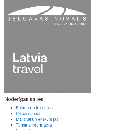
Noderīgas saites
Kultūra un tradīcijas
Piedzīvojums
Maršruti un ekskursijas
Tūrisma informācija