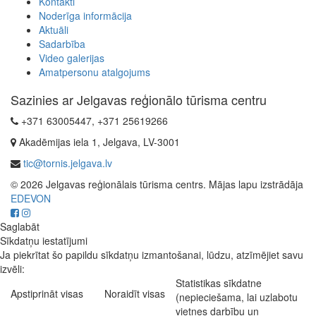
Kontakti
Noderīga informācija
Aktuāli
Sadarbība
Video galerijas
Amatpersonu atalgojums
Sazinies ar Jelgavas reģionālo tūrisma centru
+371 63005447, +371 25619266
Akadēmijas iela 1, Jelgava, LV-3001
tic@tornis.jelgava.lv
© 2026 Jelgavas reģionālais tūrisma centrs. Mājas lapu izstrādāja
EDEVON
Saglabāt
Sīkdatņu iestatījumi
Ja piekrītat šo papildu sīkdatņu izmantošanai, lūdzu, atzīmējiet savu
izvēli:
Statistikas sīkdatne
Apstiprināt visas
Noraidīt visas
(nepieciešama, lai uzlabotu
vietnes darbību un