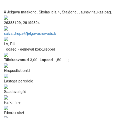
Jelgava maakond, Skolas iela 4, Staļģene, Jaunsvirlaukas pag.
26383129, 29199324
saiva.drupa@jelgavasnovads.lv
LV, RU
Tööaeg - eelneval kokkuleppel
Täiskasvanud
3,00;
Lapsed
1,50;
;
;
;
Ekspositsioonid
Lastega peredele
Saadaval giid
Parkimine
Pikniku alad