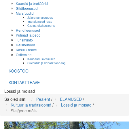
Kaardid ja brošüürid
Giiditeenused
Marsruudid
Jalgrattamarsruudid
Interaktiivsed rajad
Giidiga ekskursioonid
Renditeenused
Pulmad ja peod
Turismiinfo
Reisibürood
Kasulik teave
Ostlemine
Kaubanduskeskused
Suveniirid ja kohalik toodang
KOOSTÖÖ
KONTAKTTEAVE
Lossid ja mõisad
Sa oled siin:
Pealeht
/
ELAMUSED
/
Kultuur ja traditsioonid
/
Lossid ja mõisad
/
Staļģene mõis