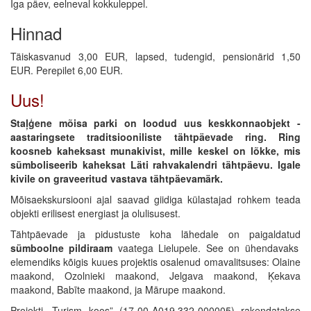
Iga päev, eelneval kokkuleppel.
Hinnad
Täiskasvanud 3,00 EUR, lapsed, tudengid, pensionärid 1,50
EUR. Perepilet 6,00 EUR.
Uus!
Staļģene mõisa parki on loodud uus keskkonnaobjekt
-
aastaringsete traditsiooniliste tähtpäevade ring.
Ring
koosneb kaheksast
munakivist
, mille keskel on
lõkke
, mis
sümboliseerib kaheksat Läti rahvakalendri
tähtpäevu
. Igale
kivile on graveeritud vastava tähtpäevamärk.
Mõisaekskursiooni ajal saavad giidiga külastajad rohkem teada
objekti erilisest energiast ja olulisusest.
Tähtpäevade ja pidustuste koha lähedale on paigaldatud
sümboolne pildiraam
vaatega Lielupele. See on ühendavaks
elemendiks kõigis kuues projektis osalenud omavalitsuses: Olaine
maakond, Ozolnieki maakond, Jelgava maakond, Ķekava
maakond, Babīte maakond, ja Mārupe maakond.
Projekti „Turism koos” (17-00-A019.332-000005) rakendatakse