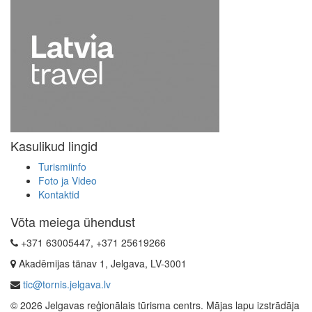
Kasulikud lingid
Turismiinfo
Foto ja Video
Kontaktid
Võta meiega ühendust
+371 63005447, +371 25619266
Akadēmijas tänav 1, Jelgava, LV-3001
tic@tornis.jelgava.lv
© 2026 Jelgavas reģionālais tūrisma centrs. Mājas lapu izstrādāja