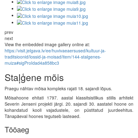
prev
next
View the embedded image gallery online at:
https://visit.jelgava.lv/ee/huvivaeaersused/kultuur-ja-
traditsioonid/lossid-ja-moisad/item/144-stalgenes-
muiza#sigProIdad4a858bc3
Staļģene mõis
Praegu nähtav mõisa kompleks rajati 18. sajandi lõpus.
Mõisahoone ehitati 1797. aastal klassitsistlikus stiilis arhitekt
Severin Jenseni projekti järgi. 20. sajandi 30. aastatel hoone on
kohandatud kooli vajadustele, on püstitatud juurdeehitus.
Tänapäeval hoones tegutseb lasteaed.
Tööaeg