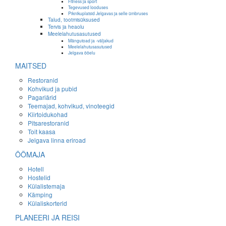
Fitness ja sport
Tegevused looduses
Piknikuplatsid Jelgavas ja selle ümbruses
Talud, tootmisüksused
Tervis ja heaolu
Meelelahutusasutused
Mängutoad ja -väljakud
Meelelahutusasutused
Jelgava ööelu
MAITSED
Restoranid
Kohvikud ja pubid
Pagariärid
Teemajad, kohvikud, vinoteegid
Kiirtoidukohad
Pitsarestoranid
Toit kaasa
Jelgava linna eriroad
ÖÖMAJA
Hotell
Hostelid
Külalistemaja
Kämping
Külaliskorterid
PLANEERI JA REISI