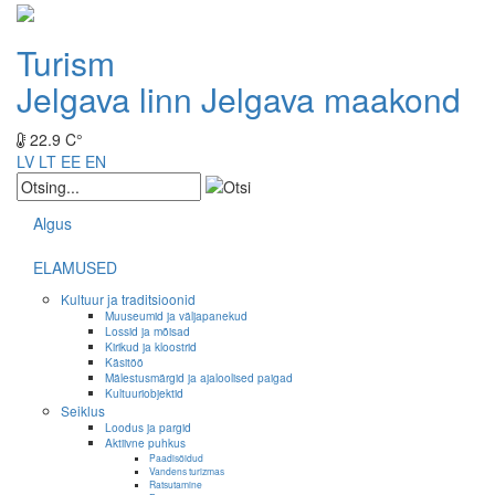
Turism
Jelgava linn
Jelgava maakond
22.9 C°
LV
LT
EE
EN
Algus
ELAMUSED
Kultuur ja traditsioonid
Muuseumid ja väljapanekud
Lossid ja mõisad
Kirikud ja kloostrid
Käsitöö
Mälestusmärgid ja ajaloolised paigad
Kultuuriobjektid
Seiklus
Loodus ja pargid
Aktiivne puhkus
Paadisõidud
Vandens turizmas
Ratsutamine