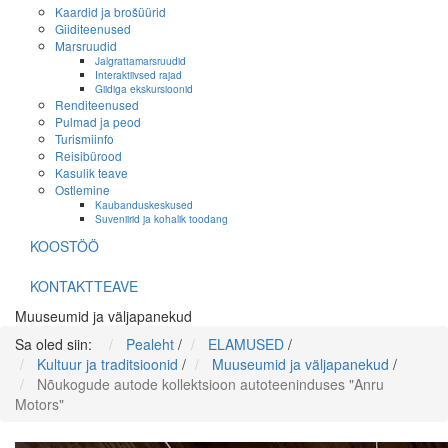
Kaardid ja brošüürid
Giiditeenused
Marsruudid
Jalgrattamarsruudid
Interaktiivsed rajad
Giidiga ekskursioonid
Renditeenused
Pulmad ja peod
Turismiinfo
Reisibürood
Kasulik teave
Ostlemine
Kaubanduskeskused
Suveniirid ja kohalik toodang
KOOSTÖÖ
KONTAKTTEAVE
Muuseumid ja väljapanekud
Sa oled siin:
Pealeht
/
ELAMUSED
/
Kultuur ja traditsioonid
/
Muuseumid ja väljapanekud
/
Nõukogude autode kollektsioon autoteeninduses "Anru
Motors"