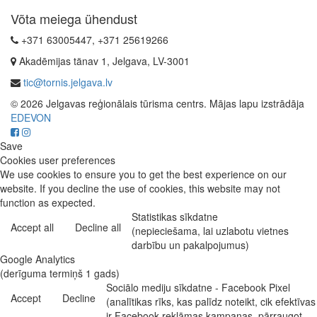
Võta meiega ühendust
+371 63005447, +371 25619266
Akadēmijas tänav 1, Jelgava, LV-3001
tic@tornis.jelgava.lv
© 2026 Jelgavas reģionālais tūrisma centrs. Mājas lapu izstrādāja
EDEVON
Save
Cookies user preferences
We use cookies to ensure you to get the best experience on our
website. If you decline the use of cookies, this website may not
function as expected.
Statistikas sīkdatne
Accept all
Decline all
(nepieciešama, lai uzlabotu vietnes
darbību un pakalpojumus)
Google Analytics
(derīguma termiņš 1 gads)
Sociālo mediju sīkdatne - Facebook Pixel
Accept
Decline
(analītikas rīks, kas palīdz noteikt, cik efektīvas
ir Facebook reklāmas kampaņas, pārraugot