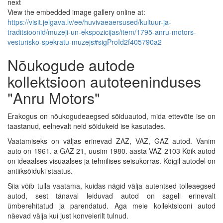
next
View the embedded image gallery online at:
https://visit.jelgava.lv/ee/huvivaeaersused/kultuur-ja-
traditsioonid/muzeji-un-ekspozicijas/item/1795-anru-motors-
vesturisko-spekratu-muzejs#sigProId2f405790a2
Nõukogude autode
kollektsioon autoteeninduses
"Anru Motors"
Erakogus on nõukogudeaegsed sõiduautod, mida ettevõte ise on
taastanud, eelnevalt neid sõidukeid ise kasutades.
Vaatamiseks on väljas erinevad ZAZ, VAZ, GAZ autod. Vanim
auto on 1961. a GAZ 21, uusim 1980. aasta VAZ 2103 Kõik autod
on ideaalses visuaalses ja tehnilises seisukorras. Kõigil autodel on
antiiksõiduki staatus.
Siia võib tulla vaatama, kuidas nägid välja autentsed tolleaegsed
autod, sest tänaval leiduvad autod on sageli erinevalt
ümberehitatud ja parendatud. Aga meie kollektsiooni autod
näevad välja kui just konveierilt tulnud.