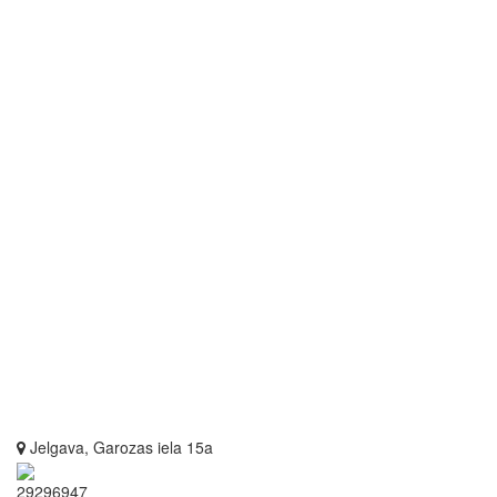
Jelgava, Garozas iela 15a
29296947