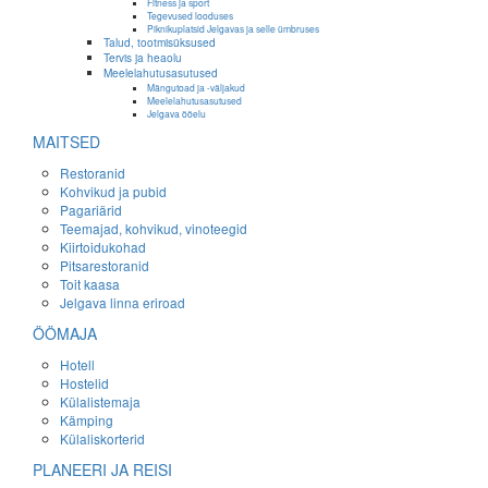
Fitness ja sport
Tegevused looduses
Piknikuplatsid Jelgavas ja selle ümbruses
Talud, tootmisüksused
Tervis ja heaolu
Meelelahutusasutused
Mängutoad ja -väljakud
Meelelahutusasutused
Jelgava ööelu
MAITSED
Restoranid
Kohvikud ja pubid
Pagariärid
Teemajad, kohvikud, vinoteegid
Kiirtoidukohad
Pitsarestoranid
Toit kaasa
Jelgava linna eriroad
ÖÖMAJA
Hotell
Hostelid
Külalistemaja
Kämping
Külaliskorterid
PLANEERI JA REISI