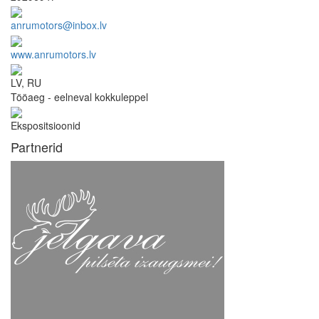
anrumotors@inbox.lv
www.anrumotors.lv
LV, RU
Tööaeg - eelneval kokkuleppel
Ekspositsioonid
Partnerid