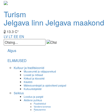
Turism
Jelgava linn
Jelgava maakond
13.3 C°
LV
LT
EE
EN
Algus
ELAMUSED
Kultuur ja traditsioonid
Muuseumid ja väljapanekud
Lossid ja mõisad
Kirikud ja kloostrid
Käsitöö
Mälestusmärgid ja ajaloolised paigad
Kultuuriobjektid
Seiklus
Loodus ja pargid
Aktiivne puhkus
Paadisõidud
Vandens turizmas
Ratsutamine