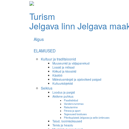
Turism
Jelgava linn
Jelgava maa
Algus
ELAMUSED
Kultuur ja traditsioonid
Muuseumid ja väljapanekud
Lossid ja mõisad
Kirikud ja kloostrid
Käsitöö
Mälestusmärgid ja ajaloolised paigad
Kultuuriobjektid
Seiklus
Loodus ja pargid
Aktiivne puhkus
Paadisõidud
Vandens turizmas
Ratsutamine
Fitness ja sport
Tegevused looduses
Piknikuplatsid Jelgavas ja selle ümbruses
Talud, tootmisüksused
Tervis ja heaolu