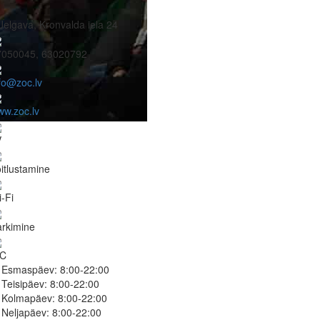
Jelgava, Kronvalda iela 24
7050045, 63020792
fo@zoc.lv
w.zoc.lv
V
itlustamine
-Fi
rkimine
C
Esmaspäev:
8:00-22:00
Teisipäev:
8:00-22:00
Kolmapäev:
8:00-22:00
Neljapäev:
8:00-22:00