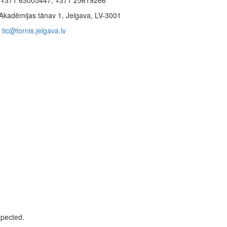
Akadēmijas tänav 1, Jelgava, LV-3001
tic@tornis.jelgava.lv
xpected.