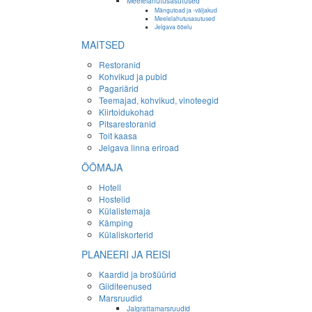
Meelelahutusasutused
Mängutoad ja -väljakud
Meelelahutusasutused
Jelgava ööelu
MAITSED
Restoranid
Kohvikud ja pubid
Pagariärid
Teemajad, kohvikud, vinoteegid
Kiirtoidukohad
Pitsarestoranid
Toit kaasa
Jelgava linna eriroad
ÖÖMAJA
Hotell
Hostelid
Külalistemaja
Kämping
Külaliskorterid
PLANEERI JA REISI
Kaardid ja brošüürid
Giiditeenused
Marsruudid
Jalgrattamarsruudid