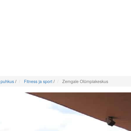
e puhkus
/
Fitness ja sport
/
Zemgale Olümpiakeskus