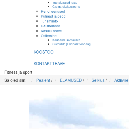
Interaktiivsed rajad
Giidiga ekskursioonid
Renditeenused
Pulmad ja peod
Turismiinfo
Reisibürood
Kasulik teave
Ostlemine
Kaubanduskeskused
Suveniirid ja kohalik toodang
KOOSTÖÖ
KONTAKTTEAVE
Fitness ja sport
Sa oled siin:
Pealeht
/
ELAMUSED
/
Seiklus
/
Aktiivn