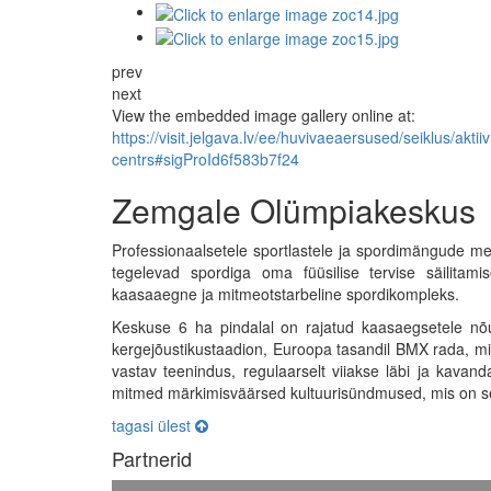
prev
next
View the embedded image gallery online at:
https://visit.jelgava.lv/ee/huvivaeaersused/seiklus/akt
centrs#sigProId6f583b7f24
Zemgale Olümpiakeskus
Professionaalsetele sportlastele ja spordimängude mee
tegelevad spordiga oma füüsilise tervise säilitami
kaasaaegne ja mitmeotstarbeline spordikompleks.
Keskuse 6 ha pindalal on rajatud kaasaegsetele nõue
kergejõustikustaadion, Euroopa tasandil BMX rada, mit
vastav teenindus, regulaarselt viiakse läbi ja kavand
mitmed märkimisväärsed kultuurisündmused, mis on sen
tagasi ülest
Partnerid