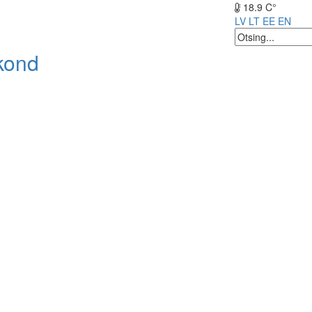
18.9 C°
LV
LT
EE
EN
kond