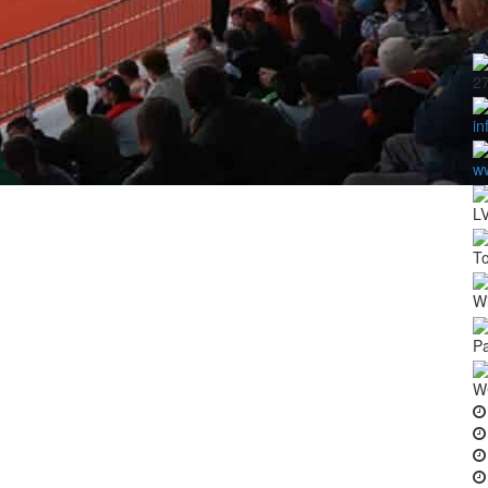
2
in
ww
L
To
Wi
Pa
W