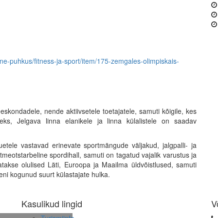
iivne-puhkus/fitness-ja-sport/item/175-zemgales-olimpiskais-
skondadele, nende aktiivsetele toetajatele, samuti kõigile, kes
seks, Jelgava linna elanikele ja linna külalistele on saadav
tele vastavad erinevate sportmängude väljakud, jalgpalli- ja
meotstarbeline spordihall, samuti on tagatud vajalik varustus ja
atakse olulised Läti, Euroopa ja Maailma üldvõistlused, samuti
i kogunud suurt külastajate hulka.
Kasulikud lingid
V
Turismiinfo