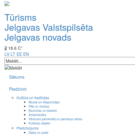
Tūrisms
Jelgavas Valstspilsēta
Jelgavas novads
18.6 C°
LV
LT
EE
EN
Sākums
Piedzīvot
Kultūra un tradīcijas
Muzeji un ekspozīcijas
Pilis un muižas
Baznīcas un klosteri
Amatniecība
Vēstures pieminekļi un piemiņas vietas
Kultūras objekti
Piedzīvojums
Daba un parki