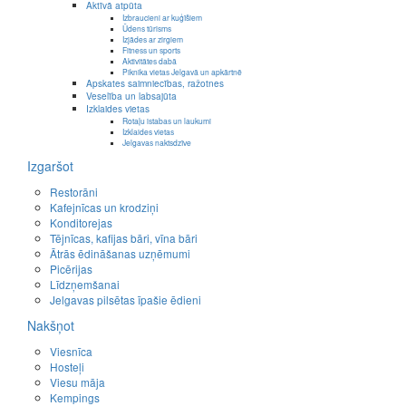
Aktīvā atpūta
Izbraucieni ar kuģīšiem
Ūdens tūrisms
Izjādes ar zirgiem
Fitness un sports
Aktivitātes dabā
Piknika vietas Jelgavā un apkārtnē
Apskates saimniecības, ražotnes
Veselība un labsajūta
Izklaides vietas
Rotaļu istabas un laukumi
Izklaides vietas
Jelgavas naktsdzīve
Izgaršot
Restorāni
Kafejnīcas un krodziņi
Konditorejas
Tējnīcas, kafijas bāri, vīna bāri
Ātrās ēdināšanas uzņēmumi
Picērijas
Līdzņemšanai
Jelgavas pilsētas īpašie ēdieni
Nakšņot
Viesnīca
Hosteļi
Viesu māja
Kempings