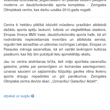
moderns un daudzfunkcionāls sporta komplekss - Zemgales
Olimpiskais centrs, kas darbu uzsāka 2010.gada nogalē.
Centra 6 hektāru plātībā izbūvēti mūsdienu prasībām atbilstoši
dažādu sporta spēļu laukumi, futbola un vieglatlētikas stadions,
Eiropas līmeņa BMX trase, daudzfunkcionāla sporta halle, kā arī
nodrošināts nepieciešamais inventārs un atbilstošs serviss,
regulāri tiek aizvadītas un plānotas nozīmīgas Latvijas, Eiropas un
Pasaules mēroga sacensības, kā arī vairāki ievērojami kultūras
pasākumi, kas līdz šim pulcējuši lielu apmeklētāju skaitu.
Jau no centra atvēršanas brīža, šeit mājo sportiska sacensību
gaisotne, prieks par personīgiem un komandas sasniegumiem,
uzvaras saucieni un sajūsminātu līdzjutēju gaviles vilina ikvienu
sporta draugu nepadoties un gūt panākumus. Zemgales
Olimpiskā centra devīze skan: „Uzmanību! Gatavību! Aiziet!".
atpakaļ uz augšu