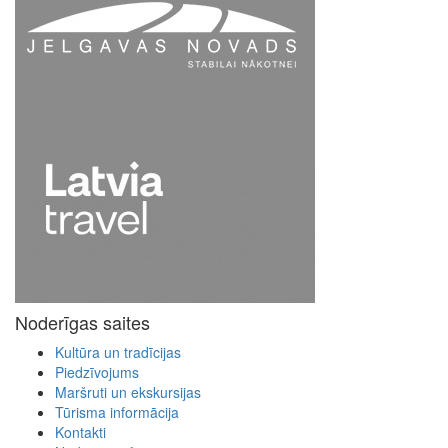
Noderīgas saites
Kultūra un tradīcijas
Piedzīvojums
Maršruti un ekskursijas
Tūrisma informācija
Kontakti