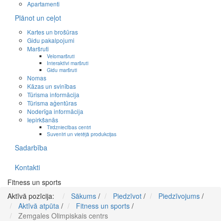
Apartamenti
Plānot un ceļot
Kartes un brošūras
Gidu pakalpojumi
Maršruti
Velomaršruti
Interaktīvi maršruti
Gidu maršruti
Nomas
Kāzas un svinības
Tūrisma informācija
Tūrisma aģentūras
Noderīga informācija
Iepirkšanās
Tirdzniecības centri
Suvenīri un vietējā produkcijas
Sadarbība
Kontakti
Fitness un sports
Aktīvā pozīcija:
Sākums
/
Piedzīvot
/
Piedzīvojums
/
Aktīvā atpūta
/
Fitness un sports
/
Zemgales Olimpiskais centrs