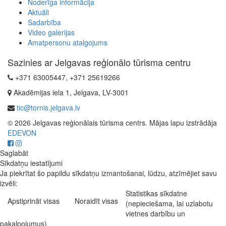
Noderīga informācija
Aktuāli
Sadarbība
Video galerijas
Amatpersonu atalgojums
Sazinies ar Jelgavas reģionālo tūrisma centru
+371 63005447, +371 25619266
Akadēmijas iela 1, Jelgava, LV-3001
tic@tornis.jelgava.lv
© 2026 Jelgavas reģionālais tūrisma centrs. Mājas lapu izstrādāja
EDEVON
Saglabāt
Sīkdatņu iestatījumi
Ja piekrītat šo papildu sīkdatņu izmantošanai, lūdzu, atzīmējiet savu
izvēli:
Statistikas sīkdatne
Apstiprināt visas
Noraidīt visas
(nepieciešama, lai uzlabotu
vietnes darbību un
pakalpojumus)