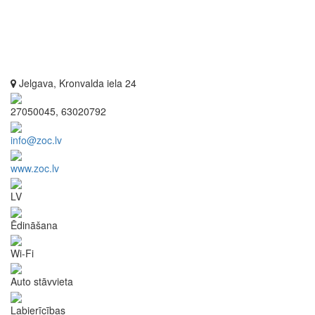
Jelgava, Kronvalda iela 24
27050045, 63020792
info@zoc.lv
www.zoc.lv
LV
Ēdināšana
Wi-Fi
Auto stāvvieta
Labierīcības