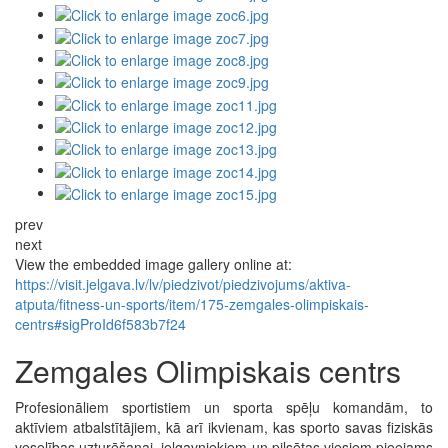
prev
next
View the embedded image gallery online at:
https://visit.jelgava.lv/lv/piedzivot/piedzivojums/aktiva-
atputa/fitness-un-sports/item/175-zemgales-olimpiskais-
centrs#sigProId6f583b7f24
Zemgales Olimpiskais centrs
Profesionāliem sportistiem un sporta spēļu komandām, to
aktīviem atbalstītājiem, kā arī ikvienam, kas sporto savas fiziskās
veselības uzturēšanai, jelgavniekiem un pilsētas viesiem pieejams