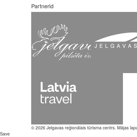
Partnerid
© 2026 Jelgavas reģionālais tūrisma centrs. Mājas lap
Save