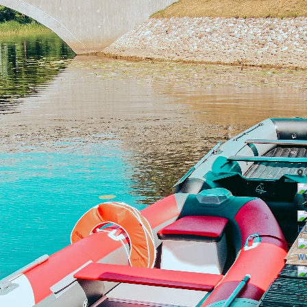
2
iz
w
LV