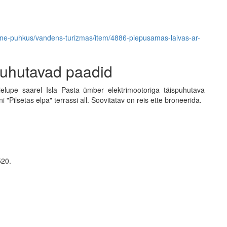
tiivne-puhkus/vandens-turizmas/item/4886-piepusamas-laivas-ar-
spuhutavad paadid
ielupe saarel Isla Pasta ümber elektrimootoriga täispuhutava
 "Pilsētas elpa" terrassi all. Soovitatav on reis ette broneerida.
520.