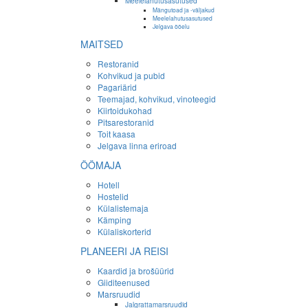
Meelelahutusasutused
Mängutoad ja -väljakud
Meelelahutusasutused
Jelgava ööelu
MAITSED
Restoranid
Kohvikud ja pubid
Pagariärid
Teemajad, kohvikud, vinoteegid
Kiirtoidukohad
Pitsarestoranid
Toit kaasa
Jelgava linna eriroad
ÖÖMAJA
Hotell
Hostelid
Külalistemaja
Kämping
Külaliskorterid
PLANEERI JA REISI
Kaardid ja brošüürid
Giiditeenused
Marsruudid
Jalgrattamarsruudid