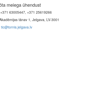
õta meiega ühendust
+371 63005447, +371 25619266
Akadēmijas tänav 1, Jelgava, LV-3001
tic@tornis.jelgava.lv