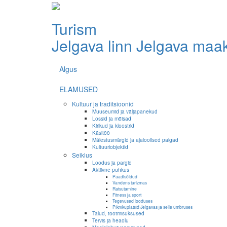
Turism
Jelgava linn
Jelgava maa
Algus
ELAMUSED
Kultuur ja traditsioonid
Muuseumid ja väljapanekud
Lossid ja mõisad
Kirikud ja kloostrid
Käsitöö
Mälestusmärgid ja ajaloolised paigad
Kultuuriobjektid
Seiklus
Loodus ja pargid
Aktiivne puhkus
Paadisõidud
Vandens turizmas
Ratsutamine
Fitness ja sport
Tegevused looduses
Piknikuplatsid Jelgavas ja selle ümbruses
Talud, tootmisüksused
Tervis ja heaolu