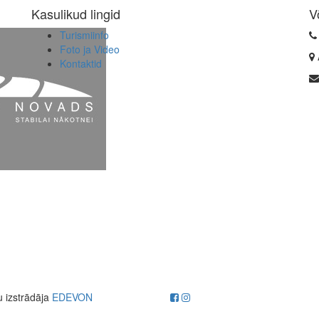
Kasulikud lingid
V
Turismiinfo
Foto ja Video
Kontaktid
u izstrādāja
EDEVON