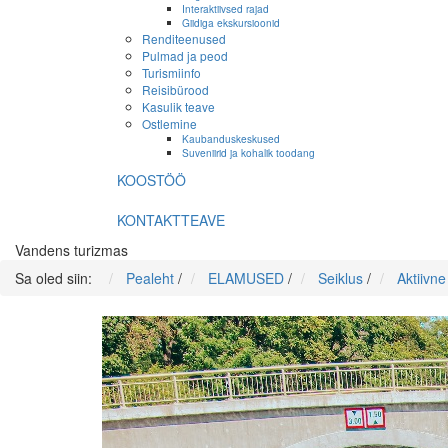
Interaktiivsed rajad
Giidiga ekskursioonid
Renditeenused
Pulmad ja peod
Turismiinfo
Reisibürood
Kasulik teave
Ostlemine
Kaubanduskeskused
Suveniirid ja kohalik toodang
KOOSTÖÖ
KONTAKTTEAVE
Vandens turizmas
Sa oled siin:
Pealeht
/
ELAMUSED
/
Seiklus
/
Aktiivn