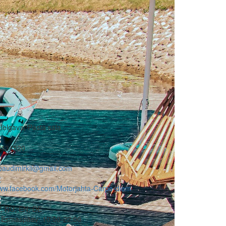
Jelgava, Pasta sala
6434520
baudimirkli@gmail.com
ww.facebook.com/Motorjahta-Carpe-diem
, RU, EN, DE
Esmaspäev:
10:00-22:00