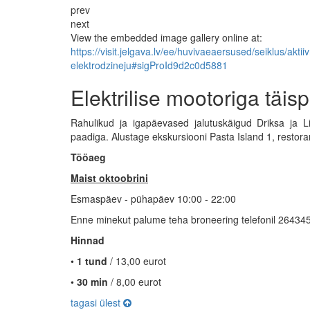
prev
next
View the embedded image gallery online at:
https://visit.jelgava.lv/ee/huvivaeaersused/seiklus/ak
elektrodzineju#sigProId9d2c0d5881
Elektrilise mootoriga täi
Rahulikud ja igapäevased jalutuskäigud Driksa ja L
paadiga. Alustage ekskursiooni Pasta Island 1, restorani
Tööaeg
Maist oktoobrini
Esmaspäev - pühapäev 10:00 - 22:00
Enne minekut palume teha broneering telefonil 26434
Hinnad
•
1 tund
/ 13,00 eurot
•
30 min
/ 8,00 eurot
tagasi ülest