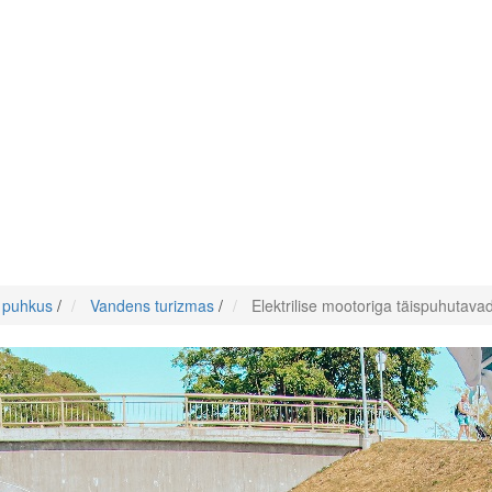
e puhkus
/
Vandens turizmas
/
Elektrilise mootoriga täispuhutava