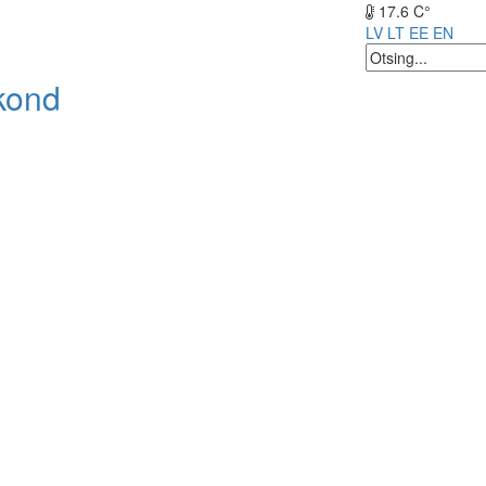
17.6 C°
LV
LT
EE
EN
kond