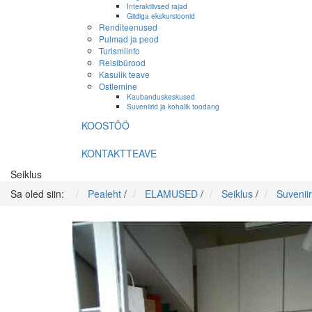
Interaktiivsed rajad
Giidiga ekskursioonid
Renditeenused
Pulmad ja peod
Turismiinfo
Reisibürood
Kasulik teave
Ostlemine
Kaubanduskeskused
Suveniirid ja kohalik toodang
KOOSTÖÖ
KONTAKTTEAVE
Seiklus
Sa oled siin:
Pealeht
/
ELAMUSED
/
Seiklus
/
Suveniir