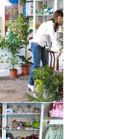
Jelgava, Raiņa iela 16
8310830
jutustudija@gmail.com
w.sajutustudija.lv
, RU, EN, DE