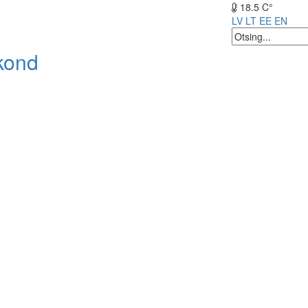
18.5 C°
LV
LT
EE
EN
kond