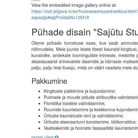
View the embedded image gallery online at:
https://visit.jelgava.lv/ee/huvivaeaersused/seiklus/item
aspazija#sigProIda95c12bf18
Pühade disain "Sajūtu Stu
Oleme pühade tunnetuse oaas, kus saab ammutada 
rõõmudeks. Meie juures leiate tõesti kauneid kingitusi,
kunstnike, andekate loominguliste inimeste, meistrite j
aksessuaarid erinevatele daamide ja härraste maitsetel
palju, palju teisi iluasju, mida on väärt vaadata meie st
Pakkumine
Kingituste pakkimine ja kujundamine;
Pulmade ja muude pidude atribuutika valmistamin
Floristika toodete valmistamine;
Ruumide kaunistamine ja keskkonna kujundami
Ürituste kaunistuste rent ja valmistamine;
Ürituste stsenaariumi koostamine, töökorraldus;
Vaateakende ja hoonete fassaadide kaunistamin
tagasi ülest