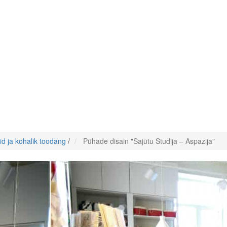
id ja kohalik toodang
/
Pühade disain "Sajūtu Studija – Aspazija"