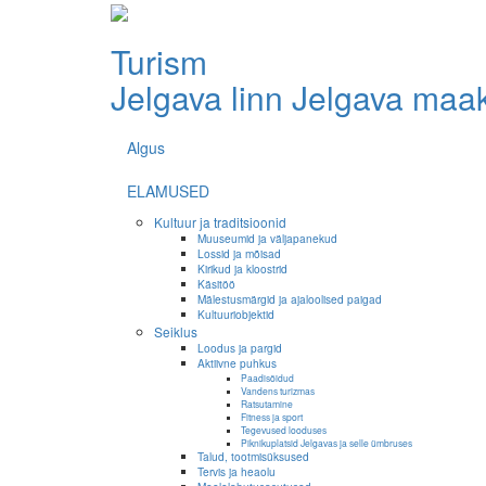
Turism
Jelgava linn
Jelgava maa
Algus
ELAMUSED
Kultuur ja traditsioonid
Muuseumid ja väljapanekud
Lossid ja mõisad
Kirikud ja kloostrid
Käsitöö
Mälestusmärgid ja ajaloolised paigad
Kultuuriobjektid
Seiklus
Loodus ja pargid
Aktiivne puhkus
Paadisõidud
Vandens turizmas
Ratsutamine
Fitness ja sport
Tegevused looduses
Piknikuplatsid Jelgavas ja selle ümbruses
Talud, tootmisüksused
Tervis ja heaolu