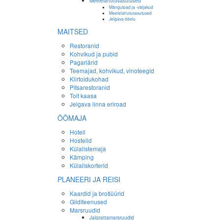
Meelelahutusasutused
Mängutoad ja -väljakud
Meelelahutusasutused
Jelgava ööelu
MAITSED
Restoranid
Kohvikud ja pubid
Pagariärid
Teemajad, kohvikud, vinoteegid
Kiirtoidukohad
Pitsarestoranid
Toit kaasa
Jelgava linna eriroad
ÖÖMAJA
Hotell
Hostelid
Külalistemaja
Kämping
Külaliskorterid
PLANEERI JA REISI
Kaardid ja brošüürid
Giiditeenused
Marsruudid
Jalgrattamarsruudid