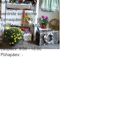
asumine kaardiga
veniiride soetamine
Esmaspäev:
9:00 - 18:00
Teisipäev:
9:00 - 18:00
Kolmapäev:
9:00 - 18:00
Neljapäev:
9:00 - 18:00
Reede:
9:00 - 18:00
Laupäev:
9:00 - 16:00
Pühapäev:
-