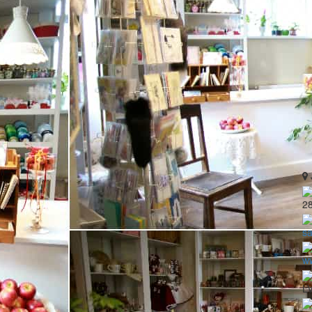
2
sa
ww
LV