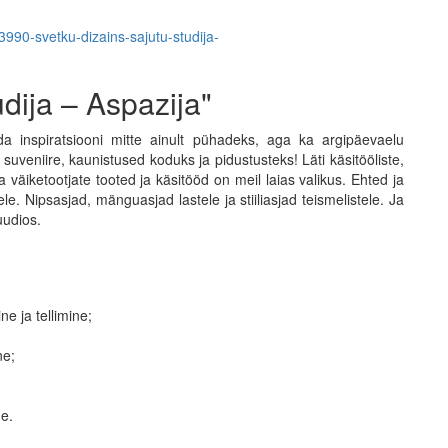
/3990-svetku-dizains-sajutu-studija-
dija – Aspazija"
inspiratsiooni mitte ainult pühadeks, aga ka argipäevaelu
 suveniire, kaunistused koduks ja pidustusteks! Läti käsitööliste,
a väiketootjate tooted ja käsitööd on meil laias valikus. Ehted ja
e. Nipsasjad, mänguasjad lastele ja stiiliasjad teismelistele. Ja
uudios.
e ja tellimine;
ne;
e.