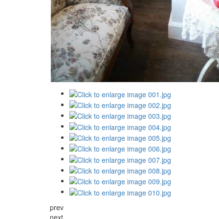
prev
next