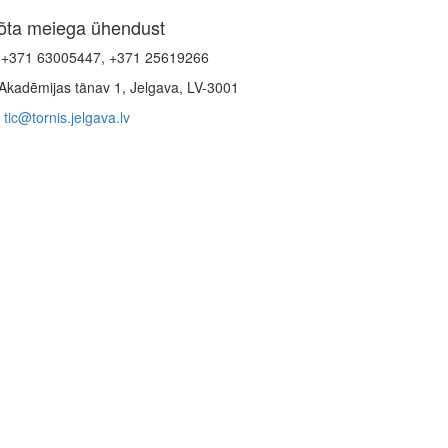
õta meiega ühendust
+371 63005447, +371 25619266
Akadēmijas tänav 1, Jelgava, LV-3001
tic@tornis.jelgava.lv