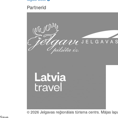
Partnerid
© 2026 Jelgavas reģionālais tūrisma centrs. Mājas lap
Save