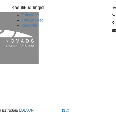
Kasulikud lingid
V
Turismiinfo
Foto ja Video
Kontaktid
u izstrādāja
EDEVON