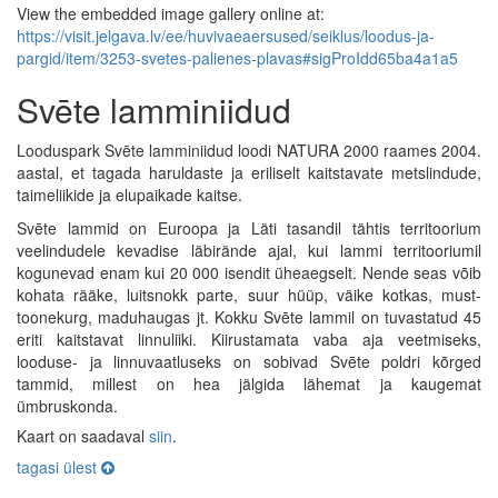
View the embedded image gallery online at:
https://visit.jelgava.lv/ee/huvivaeaersused/seiklus/loodus-ja-
pargid/item/3253-svetes-palienes-plavas#sigProIdd65ba4a1a5
Svēte lamminiidud
Looduspark Svēte lamminiidud loodi NATURA 2000 raames 2004.
aastal, et tagada haruldaste ja eriliselt kaitstavate metslindude,
taimeliikide ja elupaikade kaitse.
Svēte lammid on Euroopa ja Läti tasandil tähtis territoorium
veelindudele kevadise läbirände ajal, kui lammi territooriumil
kogunevad enam kui 20 000 isendit üheaegselt. Nende seas võib
kohata rääke, luitsnokk parte, suur hüüp, väike kotkas, must-
toonekurg, maduhaugas jt. Kokku Svēte lammil on tuvastatud 45
eriti kaitstavat linnuliiki. Kiirustamata vaba aja veetmiseks,
looduse- ja linnuvaatluseks on sobivad Svēte poldri kõrged
tammid, millest on hea jälgida lähemat ja kaugemat
ümbruskonda.
Kaart on saadaval
siin
.
tagasi ülest