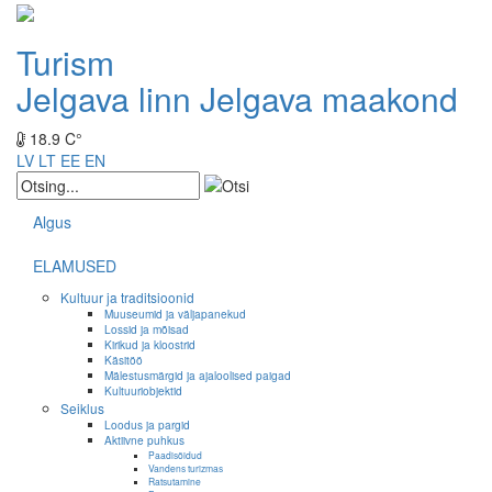
Turism
Jelgava linn
Jelgava maakond
18.9 C°
LV
LT
EE
EN
Algus
ELAMUSED
Kultuur ja traditsioonid
Muuseumid ja väljapanekud
Lossid ja mõisad
Kirikud ja kloostrid
Käsitöö
Mälestusmärgid ja ajaloolised paigad
Kultuuriobjektid
Seiklus
Loodus ja pargid
Aktiivne puhkus
Paadisõidud
Vandens turizmas
Ratsutamine