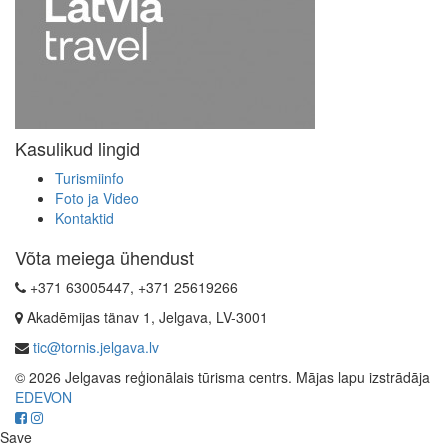
Kasulikud lingid
Turismiinfo
Foto ja Video
Kontaktid
Võta meiega ühendust
+371 63005447, +371 25619266
Akadēmijas tänav 1, Jelgava, LV-3001
tic@tornis.jelgava.lv
© 2026 Jelgavas reģionālais tūrisma centrs. Mājas lapu izstrādāja
EDEVON
Save