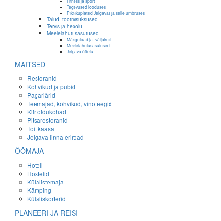
Fitness ja sport
Tegevused looduses
Piknikuplatsid Jelgavas ja selle ümbruses
Talud, tootmisüksused
Tervis ja heaolu
Meelelahutusasutused
Mängutoad ja -väljakud
Meelelahutusasutused
Jelgava ööelu
MAITSED
Restoranid
Kohvikud ja pubid
Pagariärid
Teemajad, kohvikud, vinoteegid
Kiirtoidukohad
Pitsarestoranid
Toit kaasa
Jelgava linna eriroad
ÖÖMAJA
Hotell
Hostelid
Külalistemaja
Kämping
Külaliskorterid
PLANEERI JA REISI