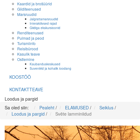
Kaardid ja brošüürid
Giiditeenused
Marsruudid
Jalgrattamarsruudid
Interaktiivsed rajad
Giidiga ekskursioonid
Renditeenused
Pulmad ja peod
Turismiinfo
Reisibürood
Kasulik teave
Ostlemine
Kaubanduskeskused
Suveniirid ja kohalik toodang
KOOSTÖÖ
KONTAKTTEAVE
Loodus ja pargid
Sa oled siin:
Pealeht
/
ELAMUSED
/
Seiklus
/
Loodus ja pargid
/
Svēte lamminiidud