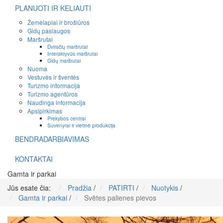
PLANUOTI IR KELIAUTI
Žemėlapiai ir brošiūros
Gidų paslaugos
Maršrutai
Dviračių maršrutai
Interaktyvūs maršrutai
Gidų maršrutai
Nuoma
Vestuvės ir šventės
Turizmo informacija
Turizmo agentūros
Naudinga informacija
Apsipirkimas
Prekybos centrai
Suvenyrai ir vietinė produkcija
BENDRADARBIAVIMAS
KONTAKTAI
Gamta ir parkai
Jūs esate čia:
Pradžia
/
PATIRTI
/
Nuotykis
/
Gamta ir parkai
/
Svētes palienes pievos