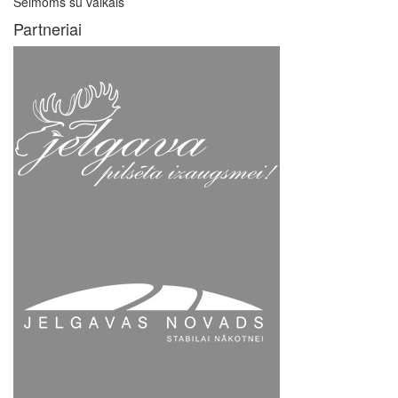
Šeimoms su vaikais
Partneriai