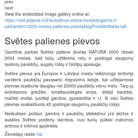
prev
next
View the embedded image gallery online at:
https://visit.jelgava.lv/lt/lankytinos-vietos/nuotykis/gamta-ir-
parkai/item/3253-svetes-palienes-plavas#sigProIdd65ba4a1a5
Svētes palienes pievos
Gamtinis parkas Svētes paliene įkurtas NATURA 2000 ribose
2004 metais, kad būtų užtikrinta retų ir ypatingai saugomų
laukinių paukščių, augalų rūšių ir biotipų apsauga.
Svētes pievos yra Europos ir Latvijos mastu reikšminga teritorija
vandens paukščių pavasario migravimo kelyje, kai užliejamose
pievose susiburia daugiau nei 20000 paukščių vienu metu. Tarp jų
sutinkamos griežlės, smailiauodegės antys, didieji baubliai,
mažieji ereliai, juodieji gandrai, gyvatėdžiai ir t.t. Iš viso Svētes
pievose suskaičiuota 45 ypatingai saugomų paukščių rūšys.
Neskubiam poilsiui, gamtos ir paukščių stebėjimui yra skirtos ir
aukštos Svētes polderių dambos, nuo kurių puikiai matomos
artimos ir tolimos apylinkės.
Žemėlapį rasite
čia
.