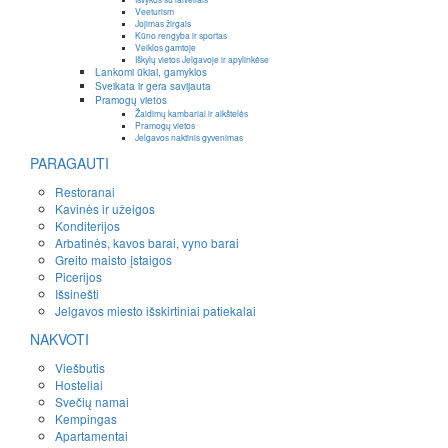
Veeturism
Jojimas žirgais
Kūno rengyba ir sportas
Veiklos gamtoje
Iškylų vietos Jelgavoje ir apylinkėse
Lankomi ūkiai, gamyklos
Sveikata ir gera savijauta
Pramogų vietos
Žaidimų kambariai ir aikštelės
Pramogų vietos
Jelgavos naktinis gyvenimas
PARAGAUTI
Restoranai
Kavinės ir užeigos
Konditerijos
Arbatinės, kavos barai, vyno barai
Greito maisto įstaigos
Picerijos
Išsinešti
Jelgavos miesto išskirtiniai patiekalai
NAKVOTI
Viešbutis
Hosteliai
Svečių namai
Kempingas
Apartamentai