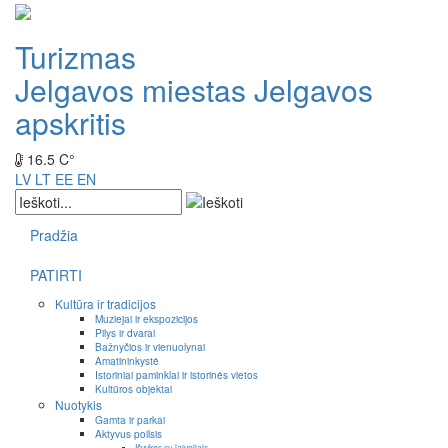
Turizmas
Jelgavos miestas
Jelgavos
apskritis
16.5 C°
LV
LT
EE
EN
Pradžia
PATIRTI
Kultūra ir tradicijos
Muziejai ir ekspozicijos
Pilys ir dvarai
Bažnyčios ir vienuolynai
Amatininkystė
Istoriniai paminklai ir istorinės vietos
Kultūros objektai
Nuotykis
Gamta ir parkai
Aktyvus poilsis
Išvykos su laiveliais