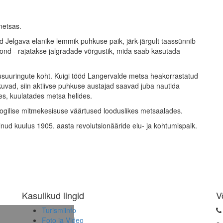
metsas.
d Jelgava elanike lemmik puhkuse paik, järk-järgult taassünnib
kond - rajatakse jalgradade võrgustik, mida saab kasutada
eadusuuringute koht. Kuigi tööd Langervalde metsa heakorrastatud
kuvad, siin aktiivse puhkuse austajad saavad juba nautida
es, kuulatades metsa helides.
loogilise mitmekesisuse väärtused looduslikes metsaalades.
ud kuulus 1905. aasta revolutsionääride elu- ja kohtumispaik.
Kasulikud lingid
V
Turismiinfo
Foto ja Video