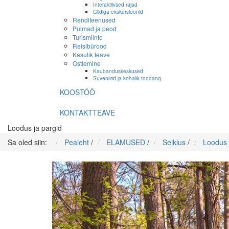
Interaktiivsed rajad
Giidiga ekskursioonid
Renditeenused
Pulmad ja peod
Turismiinfo
Reisibürood
Kasulik teave
Ostlemine
Kaubanduskeskused
Suveniirid ja kohalik toodang
KOOSTÖÖ
KONTAKTTEAVE
Loodus ja pargid
Sa oled siin:
Pealeht
/
ELAMUSED
/
Seiklus
/
Loodus 