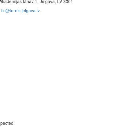
Akadēmijas tänav 1, Jelgava, LV-3001
tic@tornis.jelgava.lv
xpected.