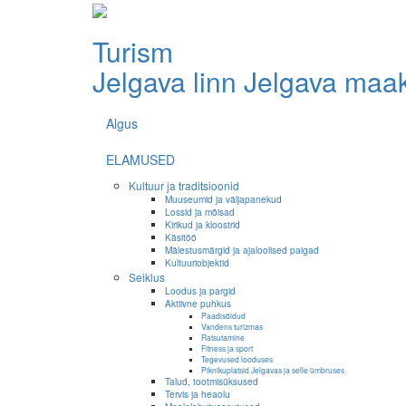
Turism
Jelgava linn
Jelgava maa
Algus
ELAMUSED
Kultuur ja traditsioonid
Muuseumid ja väljapanekud
Lossid ja mõisad
Kirikud ja kloostrid
Käsitöö
Mälestusmärgid ja ajaloolised paigad
Kultuuriobjektid
Seiklus
Loodus ja pargid
Aktiivne puhkus
Paadisõidud
Vandens turizmas
Ratsutamine
Fitness ja sport
Tegevused looduses
Piknikuplatsid Jelgavas ja selle ümbruses
Talud, tootmisüksused
Tervis ja heaolu