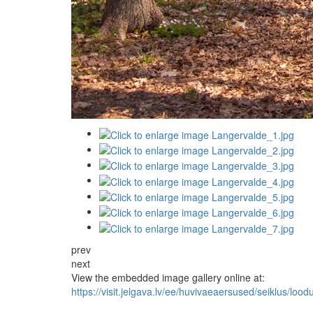
prev
next
View the embedded image gallery online at:
https://visit.jelgava.lv/ee/huvivaeaersused/seiklus/l