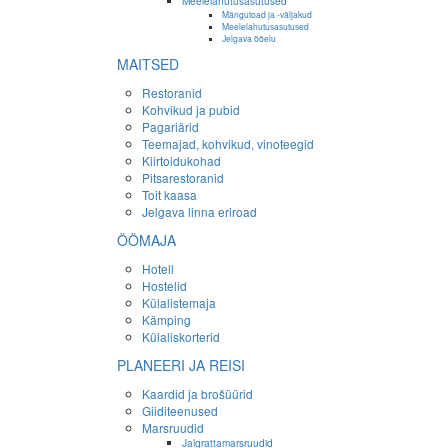
Meelelahutusasutused
Mängutoad ja -väljakud
Meelelahutusasutused
Jelgava ööelu
MAITSED
Restoranid
Kohvikud ja pubid
Pagariärid
Teemajad, kohvikud, vinoteegid
Kiirtoidukohad
Pitsarestoranid
Toit kaasa
Jelgava linna eriroad
ÖÖMAJA
Hotell
Hostelid
Külalistemaja
Kämping
Külaliskorterid
PLANEERI JA REISI
Kaardid ja brošüürid
Giiditeenused
Marsruudid
Jalgrattamarsruudid