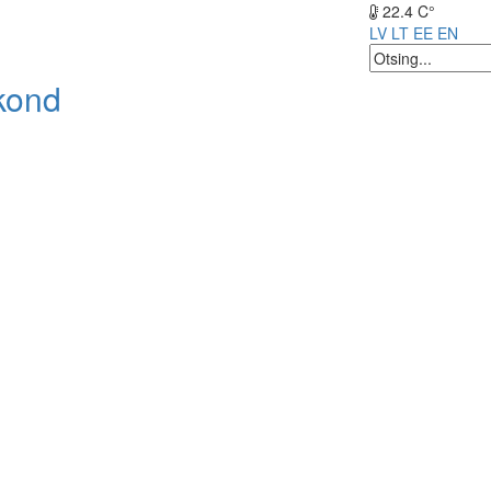
22.4 C°
LV
LT
EE
EN
kond