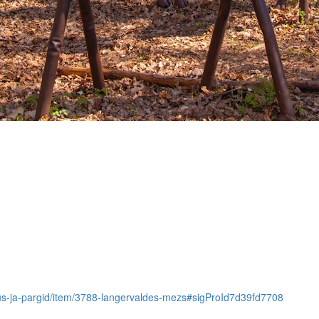
oodus-ja-pargid/item/3788-langervaldes-mezs#sigProId7d39fd7708