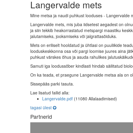
Langervalde mets
Mine metsa ja naudi puhkust looduses - Langervalde 
Langervalde mets, mis juba iidsetest aegadest on olnu
ja siin tekkib heakorrastatud metspargi maastiku kesk
jalutamiseks, jooksmiseks või jalgrattasõiduks.
Mets on eriliselt hooldatud ja ühtlasi on puuliikide t
looduskeskkonna osa või pargi loomise juures aina jät
puhkust värskes õhus ja asuda rahulikes jalutuskäikud
Samuti iga loodussõber kindlasti hindab säilitatud bio
On ka teada, et praegune Langervalde metsa ala on oln
Sissepääs parki tasuta.
Lae lisatud failid alla:
Langervalde.pdf
(11080 Allalaadimised)
tagasi ülest
Partnerid