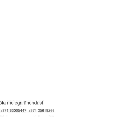
õta meiega ühendust
+371 63005447, +371 25619266