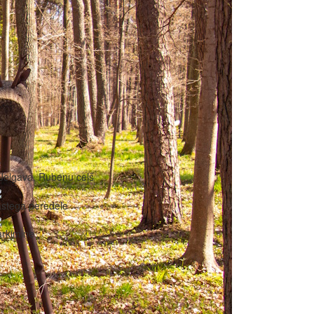
Jelgava, Rubeņu ceļš
stega peredele
rkimine