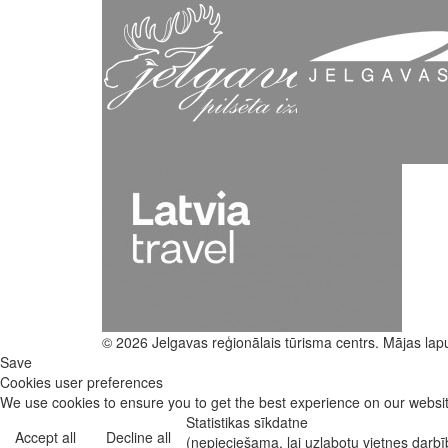
© 2026 Jelgavas reģionālais tūrisma centrs. Mājas lap
Save
Cookies user preferences
We use cookies to ensure you to get the best experience on our website
Statistikas sīkdatne
Accept all
Decline all
(nepieciešama, lai uzlabotu vietnes darb