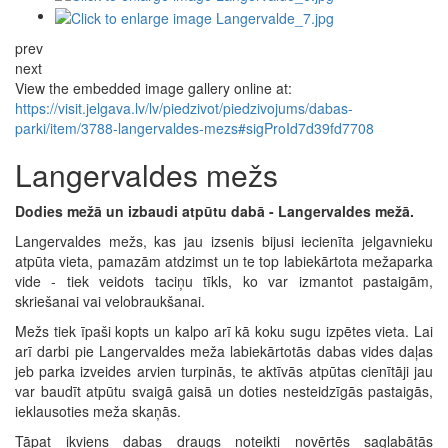
prev
next
View the embedded image gallery online at:
https://visit.jelgava.lv/lv/piedzivot/piedzivojums/dabas-
parki/item/3788-langervaldes-mezs#sigProId7d39fd7708
Langervaldes mežs
Dodies mežā un izbaudi atpūtu dabā - Langervaldes mežā.
Langervaldes mežs, kas jau izsenis bijusi iecienīta jelgavnieku
atpūta vieta, pamazām atdzimst un te top labiekārtota mežaparka
vide - tiek veidots taciņu tīkls, ko var izmantot pastaigām,
skriešanai vai velobraukšanai.
Mežs tiek īpaši kopts un kalpo arī kā koku sugu izpētes vieta. Lai
arī darbi pie Langervaldes meža labiekārtotās dabas vides daļas
jeb parka izveides arvien turpinās, te aktīvās atpūtas cienītāji jau
var baudīt atpūtu svaigā gaisā un doties nesteidzīgās pastaigās,
ieklausoties meža skaņās.
Tāpat ikviens dabas draugs noteikti novērtēs saglabātās