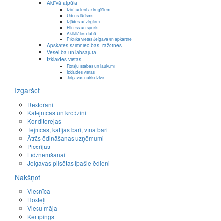
Aktīvā atpūta
Izbraucieni ar kuģīšiem
Ūdens tūrisms
Izjādes ar zirgiem
Fitness un sports
Aktivitātes dabā
Piknika vietas Jelgavā un apkārtnē
Apskates saimniecības, ražotnes
Veselība un labsajūta
Izklaides vietas
Rotaļu istabas un laukumi
Izklaides vietas
Jelgavas naktsdzīve
Izgaršot
Restorāni
Kafejnīcas un krodziņi
Konditorejas
Tējnīcas, kafijas bāri, vīna bāri
Ātrās ēdināšanas uzņēmumi
Picērijas
Līdzņemšanai
Jelgavas pilsētas īpašie ēdieni
Nakšņot
Viesnīca
Hosteļi
Viesu māja
Kempings