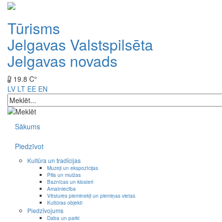
Tūrisms
Jelgavas Valstspilsēta
Jelgavas novads
19.8 C°
LV
LT
EE
EN
Sākums
Piedzīvot
Kultūra un tradīcijas
Muzeji un ekspozīcijas
Pilis un muižas
Baznīcas un klosteri
Amatniecība
Vēstures pieminekļi un piemiņas vietas
Kultūras objekti
Piedzīvojums
Daba un parki