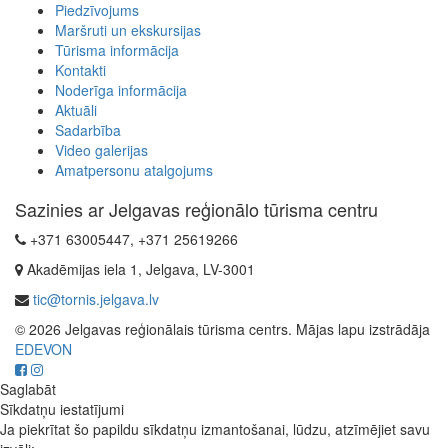
Piedzīvojums
Maršruti un ekskursijas
Tūrisma informācija
Kontakti
Noderīga informācija
Aktuāli
Sadarbība
Video galerijas
Amatpersonu atalgojums
Sazinies ar Jelgavas reģionālo tūrisma centru
+371 63005447, +371 25619266
Akadēmijas iela 1, Jelgava, LV-3001
tic@tornis.jelgava.lv
© 2026 Jelgavas reģionālais tūrisma centrs. Mājas lapu izstrādāja
EDEVON
Saglabāt
Sīkdatņu iestatījumi
Ja piekrītat šo papildu sīkdatņu izmantošanai, lūdzu, atzīmējiet savu