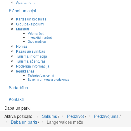
Apartamenti
Plānot un ceļot
Kartes un brošūras
Gidu pakalpojumi
Maršruti
Velomaršruti
Interaktīvi maršruti
Gidu maršruti
Nomas
Kāzas un svinības
Tūrisma informācija
Tūrisma aģentūras
Noderīga informācija
Iepirkšanās
Tirdzniecības centri
Suvenīri un vietējā produkcijas
Sadarbība
Kontakti
Daba un parki
Aktīvā pozīcija:
Sākums
/
Piedzīvot
/
Piedzīvojums
/
Daba un parki
/
Langervaldes mežs