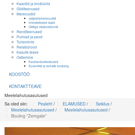
Kaardid ja brošüürid
Giiditeenused
Marsruudid
Jalgrattamarsruudid
Interaktiivsed rajad
Giidiga ekskursioonid
Renditeenused
Pulmad ja peod
Turismiinfo
Reisibürood
Kasulik teave
Ostlemine
Kaubanduskeskused
Suveniirid ja kohalik toodang
KOOSTÖÖ
KONTAKTTEAVE
Meelelahutusasutused
Sa oled siin:
Pealeht
/
ELAMUSED
/
Seiklus
/
Meelelahutusasutused
/
Meelelahutusasutused
/
Bouling "Zemgale"