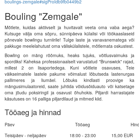
boulings-zemgale#sigProIdb9fb0449b2
Bouling "Zemgale"
Mõtlete, kuidas aktiivselt ja huvitavalt veeta oma vaba aega?
Kutsuge välja oma sõpru, sünnipäeva külalisi või töökaaslaseid
põnevale bowlingu turniirile! Tulge laste ja vanavanematega või
pakkuge meelelahutust oma väliskülalistele, mõtlemata oskustest.
Bowling on mäng rõõmuks, heaks tujuks, võitlusvaimuks ja
spordiks! Kaheksa professionaalselt varustatud "Brunswick" rajad,
millest 2 on lisaportedega. Kuni võitlete osavuses, Teie
väikseimatele lastele pakume võimalust lõbutseda lastenurgas
pallimeres ja liumäel. Lõbuks kindlasti proovige ka
mängusimulaatoreid, saate juhtida võidusõiduauto või katsetage
oma jõudu poksiringil ja osavust õhuhokis. Piljardi harrastajate
käsutuses on 16 palliga piljardilaud ja mitmed kiid.
Tööaeg ja hinnad
Päev
Tööaeg
Hin
Teisipäev - neljapäev
18:00 - 23:00
15,00 EUR