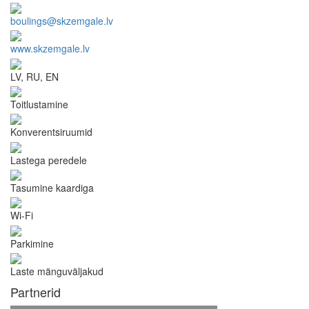
boulings@skzemgale.lv
www.skzemgale.lv
LV, RU, EN
Toitlustamine
Konverentsiruumid
Lastega peredele
Tasumine kaardiga
Wi-Fi
Parkimine
Laste mänguväljakud
Partnerid