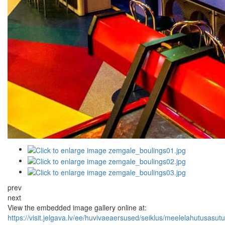
prev
next
View the embedded image gallery online at:
https://visit.jelgava.lv/ee/huvivaeaersused/seiklus/meelelahutusas