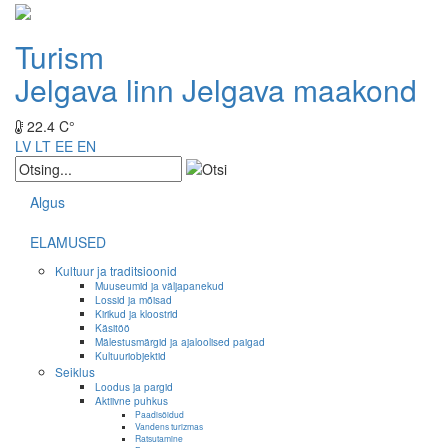
Turism
Jelgava linn
Jelgava maakond
22.4 C°
LV
LT
EE
EN
Algus
ELAMUSED
Kultuur ja traditsioonid
Muuseumid ja väljapanekud
Lossid ja mõisad
Kirikud ja kloostrid
Käsitöö
Mälestusmärgid ja ajaloolised paigad
Kultuuriobjektid
Seiklus
Loodus ja pargid
Aktiivne puhkus
Paadisõidud
Vandens turizmas
Ratsutamine