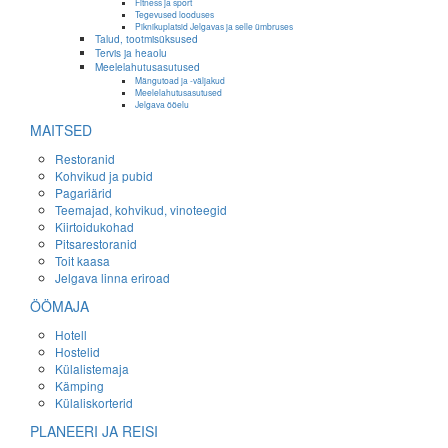
Fitness ja sport
Tegevused looduses
Piknikuplatsid Jelgavas ja selle ümbruses
Talud, tootmisüksused
Tervis ja heaolu
Meelelahutusasutused
Mängutoad ja -väljakud
Meelelahutusasutused
Jelgava ööelu
MAITSED
Restoranid
Kohvikud ja pubid
Pagariärid
Teemajad, kohvikud, vinoteegid
Kiirtoidukohad
Pitsarestoranid
Toit kaasa
Jelgava linna eriroad
ÖÖMAJA
Hotell
Hostelid
Külalistemaja
Kämping
Külaliskorterid
PLANEERI JA REISI