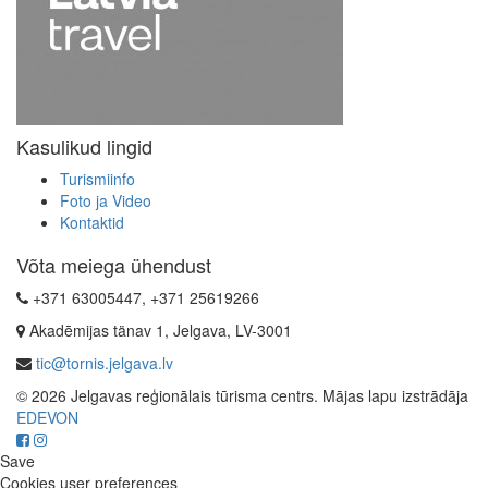
Kasulikud lingid
Turismiinfo
Foto ja Video
Kontaktid
Võta meiega ühendust
+371 63005447, +371 25619266
Akadēmijas tänav 1, Jelgava, LV-3001
tic@tornis.jelgava.lv
© 2026 Jelgavas reģionālais tūrisma centrs. Mājas lapu izstrādāja
EDEVON
Save
Cookies user preferences