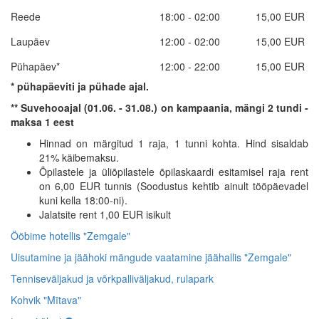
Reede
18:00 - 02:00
15,00 EUR
Laupäev
12:00 - 02:00
15,00 EUR
Pühapäev*
12:00 - 22:00
15,00 EUR
* pühapäeviti ja pühade ajal.
** Suvehooajal (01.06. - 31.08.) on kampaania, mängi 2 tundi -
maksa 1 eest
Hinnad on märgitud 1 raja, 1 tunni kohta. Hind sisaldab
21% käibemaksu.
Õpilastele ja üliõpilastele õpilaskaardi esitamisel raja rent
on 6,00 EUR tunnis (Soodustus kehtib ainult tööpäevadel
kuni kella 18:00-ni).
Jalatsite rent 1,00 EUR isikult
Ööbime hotellis "Zemgale"
Uisutamine ja jäähoki mängude vaatamine jäähallis "Zemgale"
Tenniseväljakud ja võrkpalliväljakud, rulapark
Kohvik "Mītava"