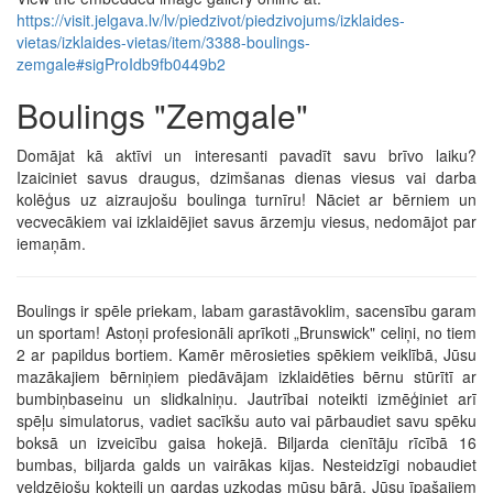
https://visit.jelgava.lv/lv/piedzivot/piedzivojums/izklaides-
vietas/izklaides-vietas/item/3388-boulings-
zemgale#sigProIdb9fb0449b2
Boulings "Zemgale"
Domājat kā aktīvi un interesanti pavadīt savu brīvo laiku?
Izaiciniet savus draugus, dzimšanas dienas viesus vai darba
kolēģus uz aizraujošu boulinga turnīru! Nāciet ar bērniem un
vecvecākiem vai izklaidējiet savus ārzemju viesus, nedomājot par
iemaņām.
Boulings ir spēle priekam, labam garastāvoklim, sacensību garam
un sportam! Astoņi profesionāli aprīkoti „Brunswick" celiņi, no tiem
2 ar papildus bortiem. Kamēr mērosieties spēkiem veiklībā, Jūsu
mazākajiem bērniņiem piedāvājam izklaidēties bērnu stūrītī ar
bumbiņbaseinu un slidkalniņu. Jautrībai noteikti izmēģiniet arī
spēļu simulatorus, vadiet sacīkšu auto vai pārbaudiet savu spēku
boksā un izveicību gaisa hokejā. Biljarda cienītāju rīcībā 16
bumbas, biljarda galds un vairākas kijas. Nesteidzīgi nobaudiet
veldzējošu kokteili un gardas uzkodas mūsu bārā. Jūsu īpašajiem