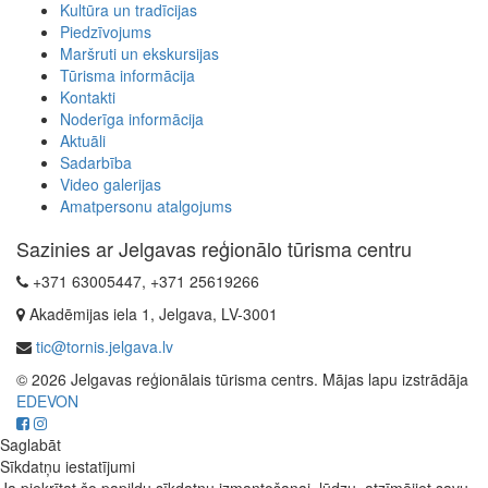
Kultūra un tradīcijas
Piedzīvojums
Maršruti un ekskursijas
Tūrisma informācija
Kontakti
Noderīga informācija
Aktuāli
Sadarbība
Video galerijas
Amatpersonu atalgojums
Sazinies ar Jelgavas reģionālo tūrisma centru
+371 63005447, +371 25619266
Akadēmijas iela 1, Jelgava, LV-3001
tic@tornis.jelgava.lv
© 2026 Jelgavas reģionālais tūrisma centrs. Mājas lapu izstrādāja
EDEVON
Saglabāt
Sīkdatņu iestatījumi
Ja piekrītat šo papildu sīkdatņu izmantošanai, lūdzu, atzīmējiet savu