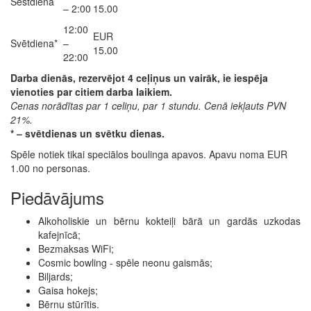
Sestdiena
– 2:00
15.00
12:00
EUR
Svētdiena*
–
15.00
22:00
Darba dienās, rezervējot 4 ceļiņus un vairāk, ie iespēja
vienoties par citiem darba laikiem.
Cenas norādītas par 1 celiņu, par 1 stundu. Cenā iekļauts PVN
21%.
* – svētdienas un svētku dienas.
Spēle notiek tikai speciālos boulinga apavos. Apavu noma EUR
1.00 no personas.
Piedāvājums
Alkoholiskie un bērnu kokteiļi bārā un gardās uzkodas
kafejnīcā;
Bezmaksas WiFi;
Cosmic bowling - spēle neonu gaismās;
Biljards;
Gaisa hokejs;
Bērnu stūrītis.