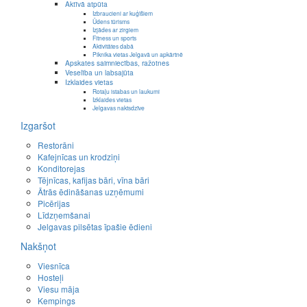
Aktīvā atpūta
Izbraucieni ar kuģīšiem
Ūdens tūrisms
Izjādes ar zirgiem
Fitness un sports
Aktivitātes dabā
Piknika vietas Jelgavā un apkārtnē
Apskates saimniecības, ražotnes
Veselība un labsajūta
Izklaides vietas
Rotaļu istabas un laukumi
Izklaides vietas
Jelgavas naktsdzīve
Izgaršot
Restorāni
Kafejnīcas un krodziņi
Konditorejas
Tējnīcas, kafijas bāri, vīna bāri
Ātrās ēdināšanas uzņēmumi
Picērijas
Līdzņemšanai
Jelgavas pilsētas īpašie ēdieni
Nakšņot
Viesnīca
Hosteļi
Viesu māja
Kempings