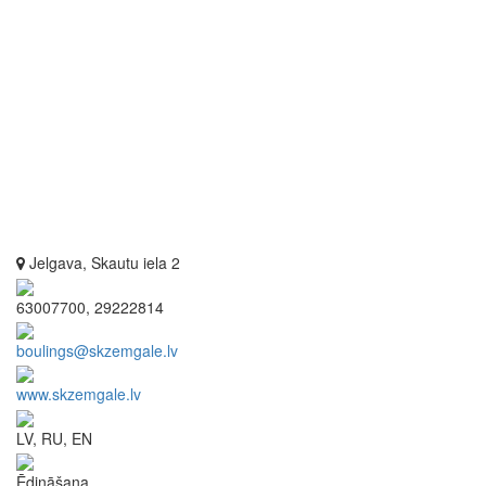
Jelgava, Skautu iela 2
63007700, 29222814
boulings@skzemgale.lv
www.skzemgale.lv
LV, RU, EN
Ēdināšana