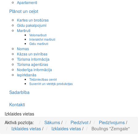
Apartamenti
Plānot un ceļot
Kartes un brošūras
Gidu pakalpojumi
Maršruti
Velomaršruti
Interaktīvi maršruti
Gidu maršruti
Nomas
Kāzas un svinības
Tūrisma informācija
Tūrisma aģentūras
Noderīga informācija
Iepirkšanās
Tirdzniecības centri
Suvenīri un vietējā produkcijas
Sadarbība
Kontakti
Izklaides vietas
Aktīvā pozīcija:
Sākums
/
Piedzīvot
/
Piedzīvojums
/
Izklaides vietas
/
Izklaides vietas
/
Boulings "Zemgale"