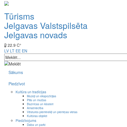
Tūrisms
Jelgavas Valstspilsēta
Jelgavas novads
22.9 C°
LV
LT
EE
EN
Sākums
Piedzīvot
Kultūra un tradīcijas
Muzeji un ekspozīcijas
Pilis un muižas
Baznīcas un klosteri
Amatniecība
Vēstures pieminekļi un piemiņas vietas
Kultūras objekti
Piedzīvojums
Daba un parki