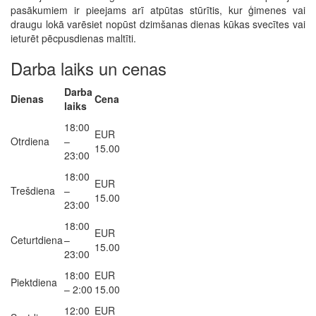
pasākumiem ir pieejams arī atpūtas stūrītis, kur ģimenes vai
draugu lokā varēsiet nopūst dzimšanas dienas kūkas svecītes vai
ieturēt pēcpusdienas maltīti.
Darba laiks un cenas
Darba
Dienas
Cena
laiks
18:00
EUR
Otrdiena
–
15.00
23:00
18:00
EUR
Trešdiena
–
15.00
23:00
18:00
EUR
Ceturtdiena
–
15.00
23:00
18:00
EUR
Piektdiena
– 2:00
15.00
12:00
EUR