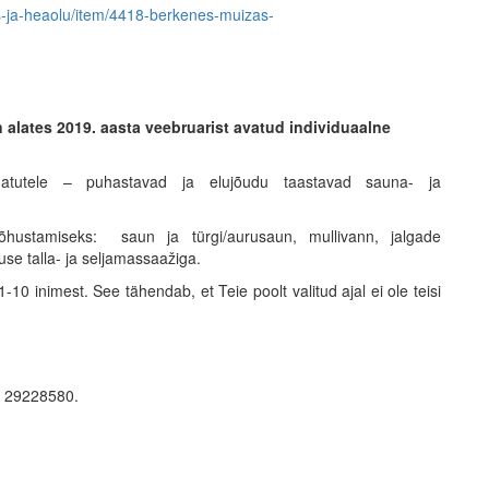
vis-ja-heaolu/item/4418-berkenes-muizas-
 alates 2019. aasta veebruarist avatud individuaalne
rnatutele – puhastavad ja elujõudu taastavad sauna- ja
hustamiseks: saun ja türgi/aurusaun, mullivann, jalgade
se talla- ja seljamassaažiga.
-10 inimest. See tähendab, et Teie poolt valitud ajal ei ole teisi
õi 29228580.