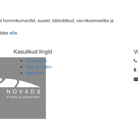
 hommikumantlid, sussid, käterätikud, vannikosmeetika ja
adake
siin
.
Kasulikud lingid
V
Turismiinfo
Foto ja Video
Kontaktid