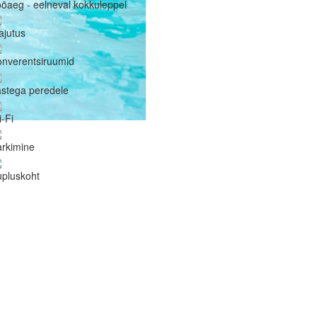
öaeg - eelneval kokkuleppel
ajutus
nverentsiruumid
stega peredele
-Fi
rkimine
pluskoht