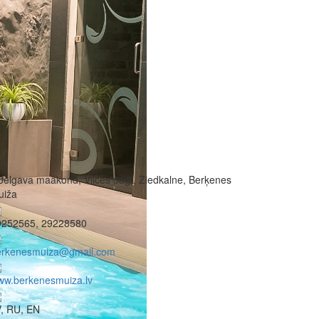
Jelgava maakond, Vilces pag., Ziedkalne, Berķenes
uiža
9252565, 29228580
erkenesmuiza@gmail.com
ww.berkenesmuiza.lv
, RU, EN