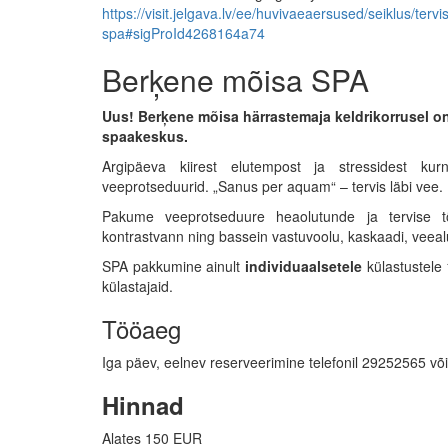
https://visit.jelgava.lv/ee/huvivaeaersused/seiklus/ter
spa#sigProId4268164a74
Berķene mõisa SPA
Uus! Berķene mõisa härrastemaja keldrikorrusel on
spaakeskus.
Argipäeva kiirest elutempost ja stressidest ku
veeprotseduurid. „Sanus per aquam“ – tervis läbi vee.
Pakume veeprotseduure heaolutunde ja tervise tõ
kontrastvann ning bassein vastuvoolu, kaskaadi, veealu
SPA pakkumine ainult
individuaalsetele
külastustele 1
külastajaid.
Tööaeg
Iga päev, eelnev reserveerimine telefonil 29252565 v
Hinnad
Alates 150 EUR