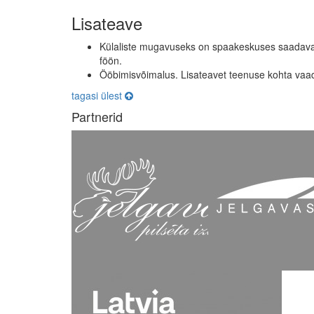
Lisateave
Külaliste mugavuseks on spaakeskuses saadaval
föön.
Ööbimisvõimalus. Lisateavet teenuse kohta va
tagasi ülest
Partnerid