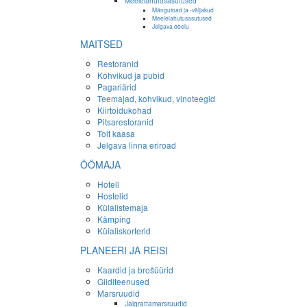
Meelelahutusasutused
Mängutoad ja -väljakud
Meelelahutusasutused
Jelgava ööelu
MAITSED
Restoranid
Kohvikud ja pubid
Pagariärid
Teemajad, kohvikud, vinoteegid
Kiirtoidukohad
Pitsarestoranid
Toit kaasa
Jelgava linna eriroad
ÖÖMAJA
Hotell
Hostelid
Külalistemaja
Kämping
Külaliskorterid
PLANEERI JA REISI
Kaardid ja brošüürid
Giiditeenused
Marsruudid
Jalgrattamarsruudid