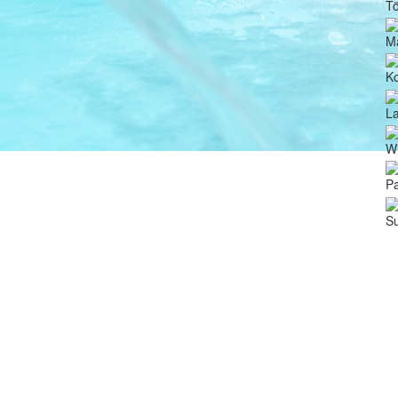
Tö
M
Ko
La
Wi
Pa
Su