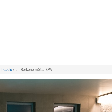
a heaolu
/
Berķene mõisa SPA