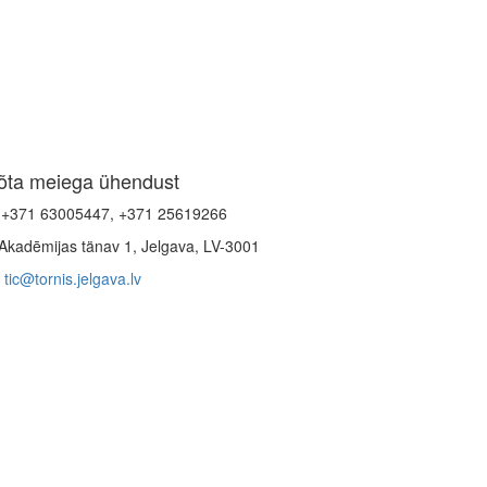
õta meiega ühendust
+371 63005447, +371 25619266
Akadēmijas tänav 1, Jelgava, LV-3001
tic@tornis.jelgava.lv