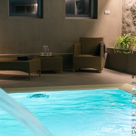
m
2
b
w
LV