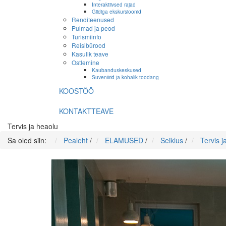
Interaktiivsed rajad
Giidiga ekskursioonid
Renditeenused
Pulmad ja peod
Turismiinfo
Reisibürood
Kasulik teave
Ostlemine
Kaubanduskeskused
Suveniirid ja kohalik toodang
KOOSTÖÖ
KONTAKTTEAVE
Tervis ja heaolu
Sa oled siin:
Pealeht
/
ELAMUSED
/
Seiklus
/
Tervis j