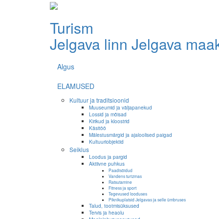
Turism
Jelgava linn
Jelgava maa
Algus
ELAMUSED
Kultuur ja traditsioonid
Muuseumid ja väljapanekud
Lossid ja mõisad
Kirikud ja kloostrid
Käsitöö
Mälestusmärgid ja ajaloolised paigad
Kultuuriobjektid
Seiklus
Loodus ja pargid
Aktiivne puhkus
Paadisõidud
Vandens turizmas
Ratsutamine
Fitness ja sport
Tegevused looduses
Piknikuplatsid Jelgavas ja selle ümbruses
Talud, tootmisüksused
Tervis ja heaolu