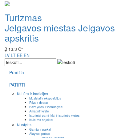
Turizmas
Jelgavos miestas
Jelgavos
apskritis
13.3 C°
LV
LT
EE
EN
Pradžia
PATIRTI
Kultūra ir tradicijos
Muziejai ir ekspozicijos
Pilys ir dvarai
Bažnyčios ir vienuolynai
Amatininkystė
Istoriniai paminklai ir istorinės vietos
Kultūros objektai
Nuotykis
Gamta ir parkai
Aktyvus poilsis
Išvykos su laiveliais