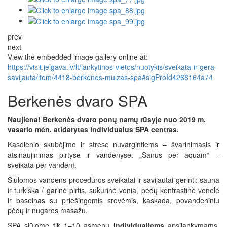
prev
next
View the embedded image gallery online at:
https://visit.jelgava.lv/lt/lankytinos-vietos/nuotykis/sveikata-ir-gera-
savijauta/item/4418-berkenes-muizas-spa#sigProId4268164a74
Berkenės dvaro SPA
Naujiena! Berkenės dvaro ponų namų rūsyje nuo 2019 m.
vasario mėn. atidarytas individualus SPA centras.
Kasdienio skubėjimo ir streso nuvargintiems – švarinimasis ir
atsinaujinimas pirtyse ir vandenyse. „Sanus per aquam“ –
sveikata per vandenį.
Siūlomos vandens procedūros sveikatai ir savijautai gerinti: sauna
ir turkiška / garinė pirtis, sūkurinė vonia, pėdų kontrastinė vonelė
ir baseinas su priešingomis srovėmis, kaskada, povandeniniu
pėdų ir nugaros masažu.
SPA siūlome tik 1–10 asmenų
individualiems
apsilankymams.