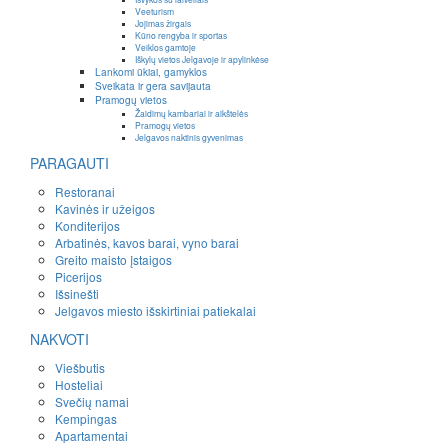
Veeturism
Jojimas žirgais
Kūno rengyba ir sportas
Veiklos gamtoje
Iškylų vietos Jelgavoje ir apylinkėse
Lankomi ūkiai, gamyklos
Sveikata ir gera savijauta
Pramogų vietos
Žaidimų kambariai ir aikštelės
Pramogų vietos
Jelgavos naktinis gyvenimas
PARAGAUTI
Restoranai
Kavinės ir užeigos
Konditerijos
Arbatinės, kavos barai, vyno barai
Greito maisto įstaigos
Picerijos
Išsinešti
Jelgavos miesto išskirtiniai patiekalai
NAKVOTI
Viešbutis
Hosteliai
Svečių namai
Kempingas
Apartamentai