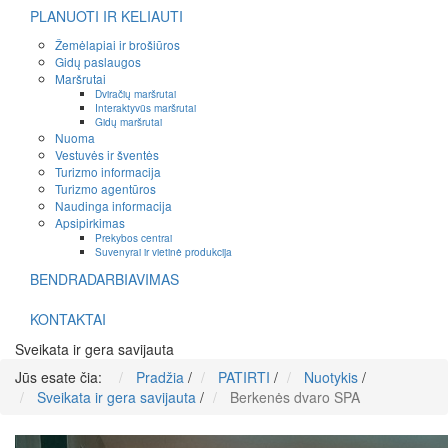
PLANUOTI IR KELIAUTI
Žemėlapiai ir brošiūros
Gidų paslaugos
Maršrutai
Dviračių maršrutai
Interaktyvūs maršrutai
Gidų maršrutai
Nuoma
Vestuvės ir šventės
Turizmo informacija
Turizmo agentūros
Naudinga informacija
Apsipirkimas
Prekybos centrai
Suvenyrai ir vietinė produkcija
BENDRADARBIAVIMAS
KONTAKTAI
Sveikata ir gera savijauta
Jūs esate čia:
Pradžia
/
PATIRTI
/
Nuotykis
/
Sveikata ir gera savijauta
/
Berkenės dvaro SPA