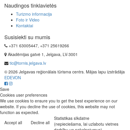
Naudingos tinklavietės
Turizmo informacija
Foto ir Video
Kontaktai
Susisiekti su mumis
+371 63005447, +371 25619266
Akadēmijas gatvė 1, Jelgava, LV-3001
tic@tornis.jelgava.lv
© 2026 Jelgavas reģionālais tūrisma centrs. Mājas lapu izstrādāja
EDEVON
Save
Cookies user preferences
We use cookies to ensure you to get the best experience on our
website. If you decline the use of cookies, this website may not
function as expected.
Statistikas sīkdatne
Accept all
Decline all
(nepieciešama, lai uzlabotu vietnes
darbību un pakalpojumus)