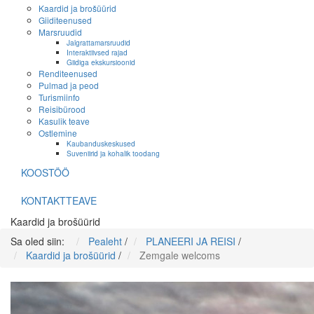
Kaardid ja brošüürid
Giiditeenused
Marsruudid
Jalgrattamarsruudid
Interaktiivsed rajad
Giidiga ekskursioonid
Renditeenused
Pulmad ja peod
Turismiinfo
Reisibürood
Kasulik teave
Ostlemine
Kaubanduskeskused
Suveniirid ja kohalik toodang
KOOSTÖÖ
KONTAKTTEAVE
Kaardid ja brošüürid
Sa oled siin:
Pealeht
/
PLANEERI JA REISI
/
Kaardid ja brošüürid
/
Zemgale welcoms