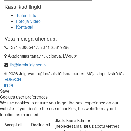
Kasulikud lingid
Turismiinfo
Foto ja Video
Kontaktid
Võta meiega ühendust
+371 63005447, +371 25619266
Akadēmijas tänav 1, Jelgava, LV-3001
tic@tornis.jelgava.lv
© 2026 Jelgavas reģionālais tūrisma centrs. Mājas lapu izstrādāja
EDEVON
Save
Cookies user preferences
We use cookies to ensure you to get the best experience on our
website. If you decline the use of cookies, this website may not
function as expected.
Statistikas sīkdatne
Accept all
Decline all
(nepieciešama, lai uzlabotu vietnes