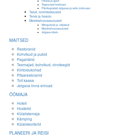
Fitness ja sport
Tegevused looduses
Piknikuplatsid Jelgavas ja selle ümbruses
Talud, tootmisüksused
Tervis ja heaolu
Meelelahutusasutused
Mängutoad ja -väljakud
Meelelahutusasutused
Jelgava ööelu
MAITSED
Restoranid
Kohvikud ja pubid
Pagariärid
Teemajad, kohvikud, vinoteegid
Kiirtoidukohad
Pitsarestoranid
Toit kaasa
Jelgava linna eriroad
ÖÖMAJA
Hotell
Hostelid
Külalistemaja
Kämping
Külaliskorterid
PLANEERI JA REISI