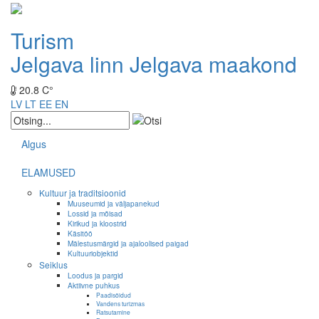
Turism
Jelgava linn
Jelgava maakond
20.8 C°
LV
LT
EE
EN
Algus
ELAMUSED
Kultuur ja traditsioonid
Muuseumid ja väljapanekud
Lossid ja mõisad
Kirikud ja kloostrid
Käsitöö
Mälestusmärgid ja ajaloolised paigad
Kultuuriobjektid
Seiklus
Loodus ja pargid
Aktiivne puhkus
Paadisõidud
Vandens turizmas
Ratsutamine