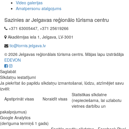
Video galerijas
Amatpersonu atalgojums
Sazinies ar Jelgavas reģionālo tūrisma centru
+371 63005447, +371 25619266
Akadēmijas iela 1, Jelgava, LV-3001
tic@tornis.jelgava.lv
© 2026 Jelgavas reģionālais tūrisma centrs. Mājas lapu izstrādāja
EDEVON
Saglabāt
Sīkdatņu iestatījumi
Ja piekrītat šo papildu sīkdatņu izmantošanai, lūdzu, atzīmējiet savu
izvēli:
Statistikas sīkdatne
Apstiprināt visas
Noraidīt visas
(nepieciešama, lai uzlabotu
vietnes darbību un
pakalpojumus)
Google Analytics
(derīguma termiņš 1 gads)