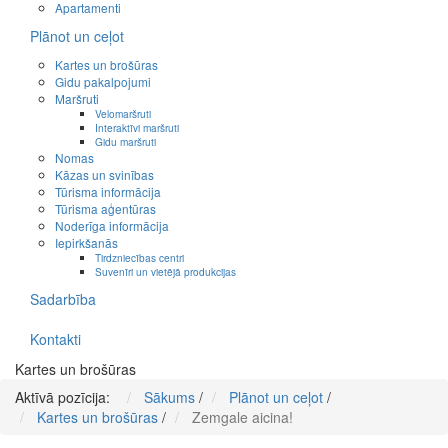
Apartamenti
Plānot un ceļot
Kartes un brošūras
Gidu pakalpojumi
Maršruti
Velomaršruti
Interaktīvi maršruti
Gidu maršruti
Nomas
Kāzas un svinības
Tūrisma informācija
Tūrisma aģentūras
Noderīga informācija
Iepirkšanās
Tirdzniecības centri
Suvenīri un vietējā produkcijas
Sadarbība
Kontakti
Kartes un brošūras
Aktīvā pozīcija:
Sākums
/
Plānot un ceļot
/
Kartes un brošūras
/
Zemgale aicina!