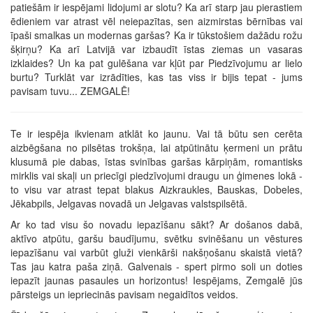
patiešām ir iespējami lidojumi ar slotu? Ka arī starp jau pierastiem
ēdieniem var atrast vēl neiepazītas, sen aizmirstas bērnības vai
īpaši smalkas un modernas garšas? Ka ir tūkstošiem dažādu rožu
šķirņu? Ka arī Latvijā var izbaudīt īstas ziemas un vasaras
izklaides? Un ka pat gulēšana var kļūt par Piedzīvojumu ar lielo
burtu? Turklāt var izrādīties, kas tas viss ir bijis tepat - jums
pavisam tuvu... ZEMGALĒ!
Te ir iespēja ikvienam atklāt ko jaunu. Vai tā būtu sen cerēta
aizbēgšana no pilsētas trokšņa, lai atpūtinātu ķermeni un prātu
klusumā pie dabas, īstas svinības garšas kārpiņām, romantisks
mirklis vai skaļi un priecīgi piedzīvojumi draugu un ģimenes lokā -
to visu var atrast tepat blakus Aizkraukles, Bauskas, Dobeles,
Jēkabpils, Jelgavas novadā un Jelgavas valstspilsētā.
Ar ko tad visu šo novadu iepazīšanu sākt? Ar došanos dabā,
aktīvo atpūtu, garšu baudījumu, svētku svinēšanu un vēstures
iepazīšanu vai varbūt gluži vienkārši nakšņošanu skaistā vietā?
Tas jau katra paša ziņā. Galvenais - spert pirmo soli un doties
iepazīt jaunas pasaules un horizontus! Iespējams, Zemgalē jūs
pārsteigs un iepriecinās pavisam negaidītos veidos.