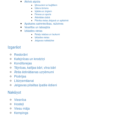
Aktīvā atpūta
Izbraucieni ar kuģīšiem
Ūdens tūrisms
Izjādes ar zirgiem
Fitness un sports
Aktivitātes dabā
Piknika vietas Jelgavā un apkārtnē
Apskates saimniecības, ražotnes
Veselība un labsajūta
Izklaides vietas
Rotaļu istabas un laukumi
Izklaides vietas
Jelgavas naktsdzīve
Izgaršot
Restorāni
Kafejnīcas un krodziņi
Konditorejas
Tējnīcas, kafijas bāri, vīna bāri
Ātrās ēdināšanas uzņēmumi
Picērijas
Līdzņemšanai
Jelgavas pilsētas īpašie ēdieni
Nakšņot
Viesnīca
Hosteļi
Viesu māja
Kempings