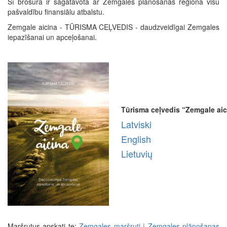
Šī brošūra ir sagatavota ar Zemgales plānošanas reģiona visu
pašvaldību finansiālu atbalstu.
Zemgale aicina - TŪRISMA CEĻVEDIS - daudzveidīgai Zemgales
iepazīšanai un apceļošanai.
Tūrisma ceļvedis “Zemgale aic
Latviski
English
Lietuvių
Maršrutus apskati te:
Zemgales maršruti | Zemgales plānošanas