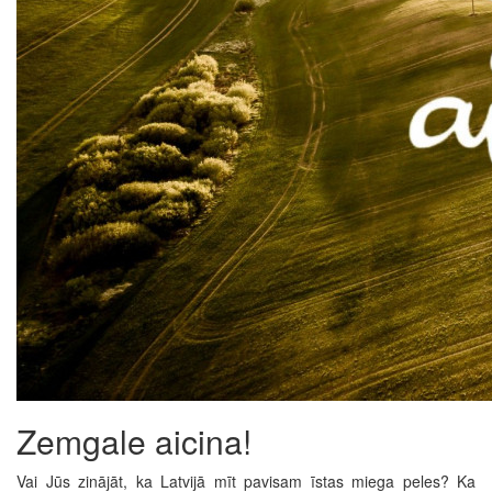
Zemgale aicina!
Vai Jūs zinājāt, ka Latvijā mīt pavisam īstas miega peles? Ka