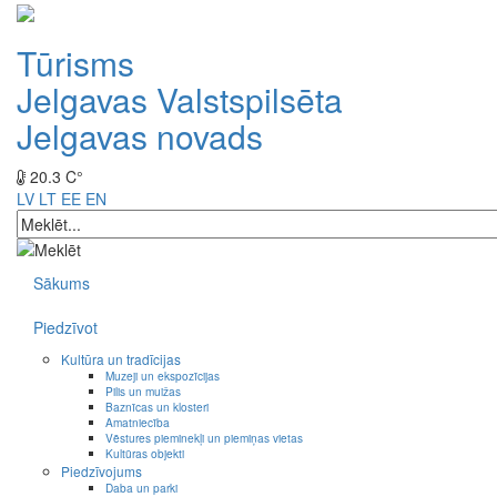
Tūrisms
Jelgavas Valstspilsēta
Jelgavas novads
20.3 C°
LV
LT
EE
EN
Sākums
Piedzīvot
Kultūra un tradīcijas
Muzeji un ekspozīcijas
Pilis un muižas
Baznīcas un klosteri
Amatniecība
Vēstures pieminekļi un piemiņas vietas
Kultūras objekti
Piedzīvojums
Daba un parki