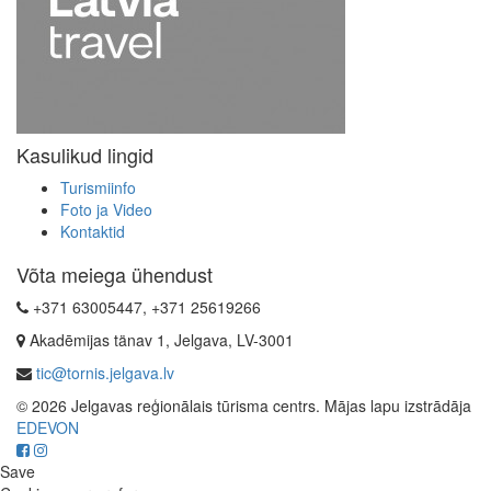
Kasulikud lingid
Turismiinfo
Foto ja Video
Kontaktid
Võta meiega ühendust
+371 63005447, +371 25619266
Akadēmijas tänav 1, Jelgava, LV-3001
tic@tornis.jelgava.lv
© 2026 Jelgavas reģionālais tūrisma centrs. Mājas lapu izstrādāja
EDEVON
Save