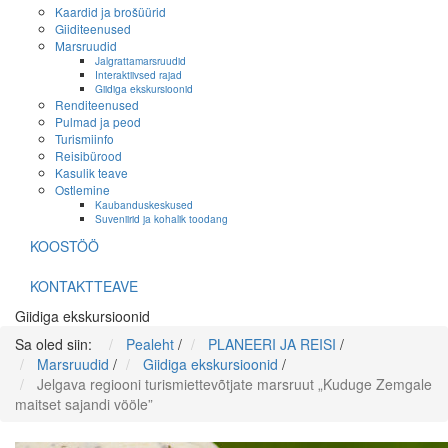
Kaardid ja brošüürid
Giiditeenused
Marsruudid
Jalgrattamarsruudid
Interaktiivsed rajad
Giidiga ekskursioonid
Renditeenused
Pulmad ja peod
Turismiinfo
Reisibürood
Kasulik teave
Ostlemine
Kaubanduskeskused
Suveniirid ja kohalik toodang
KOOSTÖÖ
KONTAKTTEAVE
Giidiga ekskursioonid
Sa oled siin:
Pealeht
/
PLANEERI JA REISI
/
Marsruudid
/
Giidiga ekskursioonid
/
Jelgava regiooni turismiettevõtjate marsruut „Kuduge Zemgale
maitset sajandi vööle”