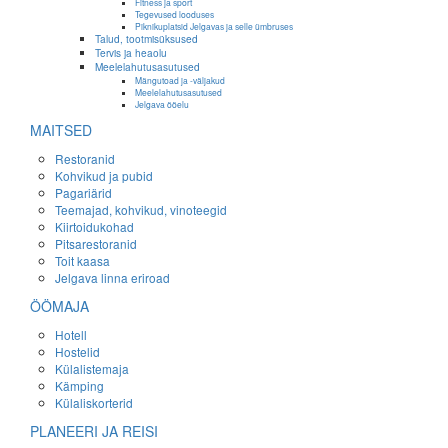
Fitness ja sport
Tegevused looduses
Piknikuplatsid Jelgavas ja selle ümbruses
Talud, tootmisüksused
Tervis ja heaolu
Meelelahutusasutused
Mängutoad ja -väljakud
Meelelahutusasutused
Jelgava ööelu
MAITSED
Restoranid
Kohvikud ja pubid
Pagariärid
Teemajad, kohvikud, vinoteegid
Kiirtoidukohad
Pitsarestoranid
Toit kaasa
Jelgava linna eriroad
ÖÖMAJA
Hotell
Hostelid
Külalistemaja
Kämping
Külaliskorterid
PLANEERI JA REISI