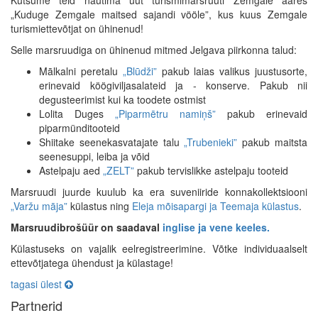
Kutsume teid nautima uut turismimarsruuti Zemgale ääres
„Kuduge Zemgale maitsed sajandi vööle”, kus kuus Zemgale
turismiettevõtjat on ühinenud!
Selle marsruudiga on ühinenud mitmed Jelgava piirkonna talud:
Mālkalni peretalu
„Blūdži”
pakub laias valikus juustusorte,
erinevaid köögiviljasalateid ja - konserve. Pakub nii
degusteerimist kui ka toodete ostmist
Lolita Duges
„Piparmētru namiņš”
pakub erinevaid
piparmünditooteid
Shiitake seenekasvatajate talu
„Trubenieki”
pakub maitsta
seenesuppi, leiba ja võid
Astelpaju aed
„ZELT”
pakub tervislikke astelpaju tooteid
Marsruudi juurde kuulub ka era suveniiride konnakollektsiooni
„Varžu māja”
külastus ning
Eleja mõisapargi ja Teemaja külastus
.
Marsruudibrošüür on saadaval
inglise ja vene keeles.
Külastuseks on vajalik eelregistreerimine. Võtke individuaalselt
ettevõtjatega ühendust ja külastage!
tagasi ülest
Partnerid