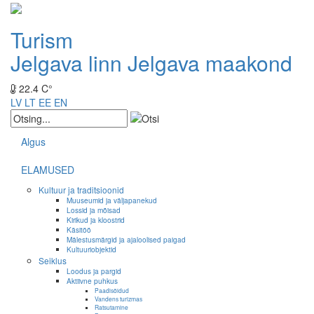
Turism
Jelgava linn
Jelgava maakond
22.4 C°
LV
LT
EE
EN
Algus
ELAMUSED
Kultuur ja traditsioonid
Muuseumid ja väljapanekud
Lossid ja mõisad
Kirikud ja kloostrid
Käsitöö
Mälestusmärgid ja ajaloolised paigad
Kultuuriobjektid
Seiklus
Loodus ja pargid
Aktiivne puhkus
Paadisõidud
Vandens turizmas
Ratsutamine