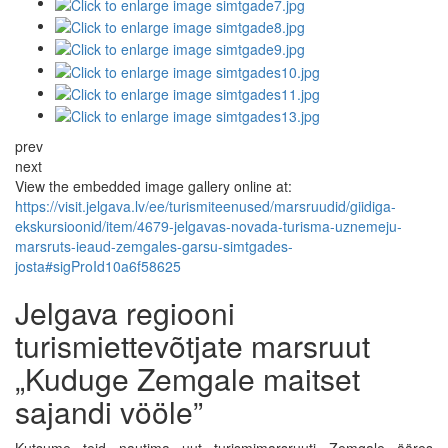
prev
next
View the embedded image gallery online at:
https://visit.jelgava.lv/ee/turismiteenused/marsruudid/giidiga-
ekskursioonid/item/4679-jelgavas-novada-turisma-uznemeju-
marsruts-ieaud-zemgales-garsu-simtgades-
josta#sigProId10a6f58625
Jelgava regiooni
turismiettevõtjate marsruut
„Kuduge Zemgale maitset
sajandi vööle”