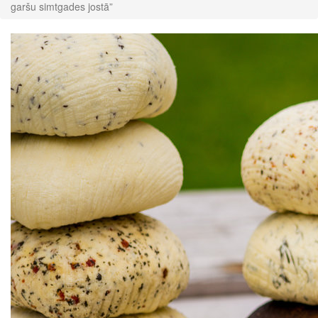
garšu simtgades jostā”