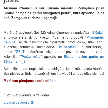
Aicinām izbaudīt jaunu tūrisma maršrutu Zemgales pusē
"Ieaud Zemgales garšu simtgades jostā", kurā apvienojušies
seši Zemgales tūrisma uzņēmēji!
Maršrutā apvienojušies Mālkalnu ģimenes saimniecība
"Blūdži"
ar plašu siera šķirņu klāstu, Piparmētru produkti
"Piparmētru
namiņš"
ar daudzveidīgiem piparmētru produktiem, šitaki sēņu
audzētāji zemnieku saimniecība
"Trubenieki"
un smiltsērkšķu
dārzs
"ZELT"
. Maršrutā iekļauta arī privātas suvenīru varžu
kolekcijas
"Varžu māja"
apskate un
Elejas muižas parks un
Tējas namiņš
.
Apmeklējumam nepieciešama obligāta iepriekšēja pieteikšanās.
Sazinieties ar tūrisma uzņēmējiem individuāli un dodieties ciemos!
Maršruts pieejams apskatei
šeit.
Foto: JRTC arhīvs, Arta Joma
atpakaļ uz augšu