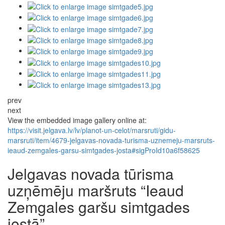
prev
next
View the embedded image gallery online at:
https://visit.jelgava.lv/lv/planot-un-celot/marsruti/gidu-
marsruti/item/4679-jelgavas-novada-turisma-uznemeju-marsruts-
ieaud-zemgales-garsu-simtgades-josta#sigProId10a6f58625
Jelgavas novada tūrisma
uzņēmēju maršruts “Ieaud
Zemgales garšu simtgades
jostā”