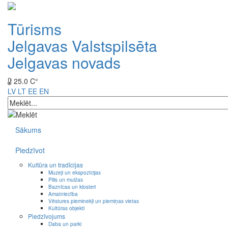
Tūrisms
Jelgavas Valstspilsēta
Jelgavas novads
25.0 C°
LV
LT
EE
EN
Sākums
Piedzīvot
Kultūra un tradīcijas
Muzeji un ekspozīcijas
Pilis un muižas
Baznīcas un klosteri
Amatniecība
Vēstures pieminekļi un piemiņas vietas
Kultūras objekti
Piedzīvojums
Daba un parki