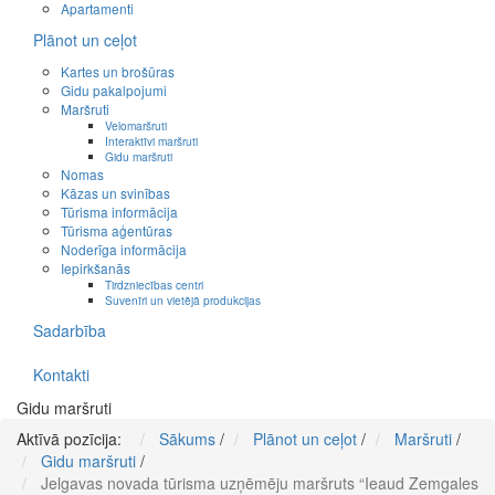
Apartamenti
Plānot un ceļot
Kartes un brošūras
Gidu pakalpojumi
Maršruti
Velomaršruti
Interaktīvi maršruti
Gidu maršruti
Nomas
Kāzas un svinības
Tūrisma informācija
Tūrisma aģentūras
Noderīga informācija
Iepirkšanās
Tirdzniecības centri
Suvenīri un vietējā produkcijas
Sadarbība
Kontakti
Gidu maršruti
Aktīvā pozīcija:
Sākums
/
Plānot un ceļot
/
Maršruti
/
Gidu maršruti
/
Jelgavas novada tūrisma uzņēmēju maršruts “Ieaud Zemgales