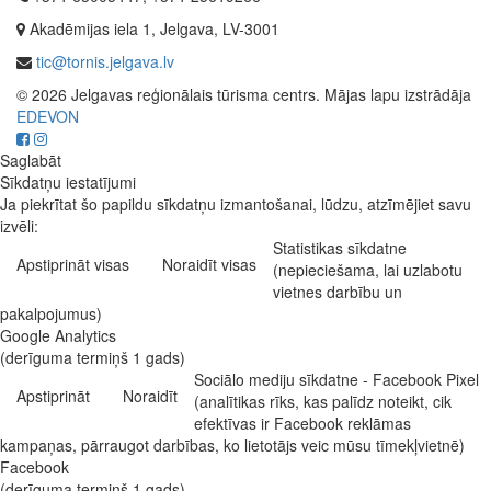
Akadēmijas iela 1, Jelgava, LV-3001
tic@tornis.jelgava.lv
© 2026 Jelgavas reģionālais tūrisma centrs. Mājas lapu izstrādāja
EDEVON
Saglabāt
Sīkdatņu iestatījumi
Ja piekrītat šo papildu sīkdatņu izmantošanai, lūdzu, atzīmējiet savu
izvēli:
Statistikas sīkdatne
Apstiprināt visas
Noraidīt visas
(nepieciešama, lai uzlabotu
vietnes darbību un
pakalpojumus)
Google Analytics
(derīguma termiņš 1 gads)
Sociālo mediju sīkdatne - Facebook Pixel
Apstiprināt
Noraidīt
(analītikas rīks, kas palīdz noteikt, cik
efektīvas ir Facebook reklāmas
kampaņas, pārraugot darbības, ko lietotājs veic mūsu tīmekļvietnē)
Facebook
(derīguma termiņš 1 gads)