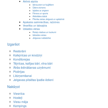
Aktīvā atpūta
Izbraucieni ar kuģīšiem
Ūdens tūrisms
Izjādes ar zirgiem
Fitness un sports
Aktivitātes dabā
Piknika vietas Jelgavā un apkārtnē
Apskates saimniecības, ražotnes
Veselība un labsajūta
Izklaides vietas
Rotaļu istabas un laukumi
Izklaides vietas
Jelgavas naktsdzīve
Izgaršot
Restorāni
Kafejnīcas un krodziņi
Konditorejas
Tējnīcas, kafijas bāri, vīna bāri
Ātrās ēdināšanas uzņēmumi
Picērijas
Līdzņemšanai
Jelgavas pilsētas īpašie ēdieni
Nakšņot
Viesnīca
Hosteļi
Viesu māja
Kempings