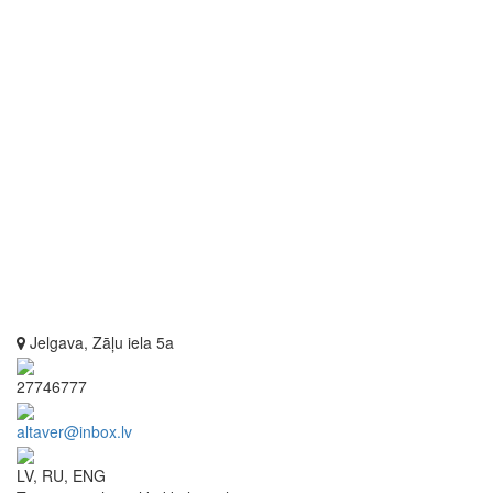
Jelgava, Zāļu iela 5a
27746777
altaver@inbox.lv
LV, RU, ENG