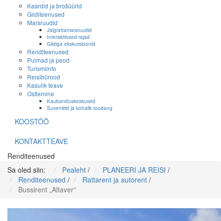
Kaardid ja brošüürid
Giiditeenused
Marsruudid
Jalgrattamarsruudid
Interaktiivsed rajad
Giidiga ekskursioonid
Renditeenused
Pulmad ja peod
Turismiinfo
Reisibürood
Kasulik teave
Ostlemine
Kaubanduskeskused
Suveniirid ja kohalik toodang
KOOSTÖÖ
KONTAKTTEAVE
Renditeenused
Sa oled siin:
Pealeht
/
PLANEERI JA REISI
/
Renditeenused
/
Rattarent ja autorent
/
Bussirent „Altaver“