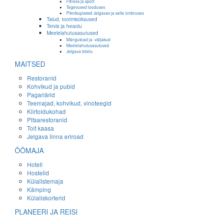
Fitness ja sport
Tegevused looduses
Piknikuplatsid Jelgavas ja selle ümbruses
Talud, tootmisüksused
Tervis ja heaolu
Meelelahutusasutused
Mängutoad ja -väljakud
Meelelahutusasutused
Jelgava ööelu
MAITSED
Restoranid
Kohvikud ja pubid
Pagariärid
Teemajad, kohvikud, vinoteegid
Kiirtoidukohad
Pitsarestoranid
Toit kaasa
Jelgava linna eriroad
ÖÖMAJA
Hotell
Hostelid
Külalistemaja
Kämping
Külaliskorterid
PLANEERI JA REISI