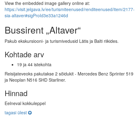
View the embedded image gallery online at:
https://visit.jelgava.lv/ee/turismiteenused/renditeenused/item/2177-
sia-altaver#sigProId3e33a1246d
Bussirent „Altaver“
Pakub ekskursiooni- ja turismivedusid Lätis ja Balti riikides.
Kohtade arv
19 ja 44 istekohta
Reisijateveoks pakutakse 2 sõidukit - Mercedes Benz Sprinter 519
ja Neoplan N516 SHD Starliner.
Hinnad
Eelneval kokkuleppel
tagasi ülest