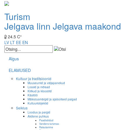
Turism
Jelgava linn
Jelgava maakond
24.5 C°
LV
LT
EE
EN
Algus
ELAMUSED
Kultuur ja traditsioonid
Muuseumid ja väljapanekud
Lossid ja mõisad
Kirikud ja kloostrid
Käsitöö
Mälestusmärgid ja ajaloolised paigad
Kultuuriobjektid
Seiklus
Loodus ja pargid
Aktiivne puhkus
Paadisõidud
Vandens turizmas
Ratsutamine