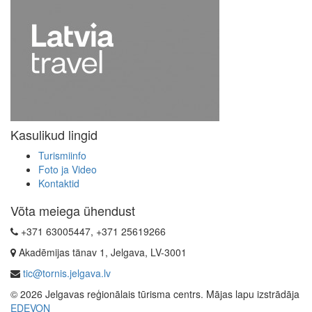
Kasulikud lingid
Turismiinfo
Foto ja Video
Kontaktid
Võta meiega ühendust
+371 63005447, +371 25619266
Akadēmijas tänav 1, Jelgava, LV-3001
tic@tornis.jelgava.lv
© 2026 Jelgavas reģionālais tūrisma centrs. Mājas lapu izstrādāja
EDEVON