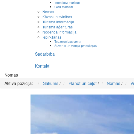
Interaktīvi maršruti
Gidu maršruti
Nomas
Kāzas un svinības
Tūrisma informācija
Tūrisma aģentūras
Noderīga informācija
Iepirkšanās
Tirdzniecības centri
Suvenīri un vietējā produkcijas
Sadarbība
Kontakti
Nomas
Aktīvā pozīcija:
Sākums
/
Plānot un ceļot
/
Nomas
/
V