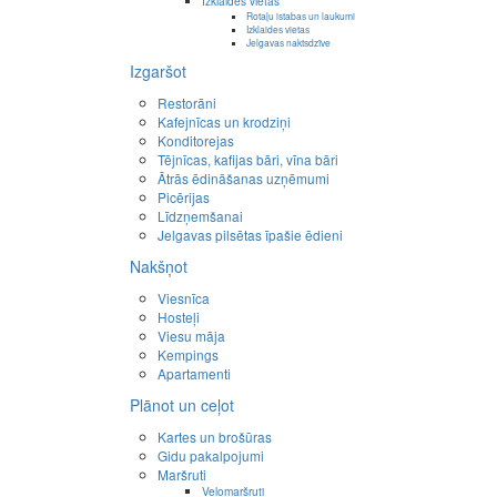
Izklaides vietas
Rotaļu istabas un laukumi
Izklaides vietas
Jelgavas naktsdzīve
Izgaršot
Restorāni
Kafejnīcas un krodziņi
Konditorejas
Tējnīcas, kafijas bāri, vīna bāri
Ātrās ēdināšanas uzņēmumi
Picērijas
Līdzņemšanai
Jelgavas pilsētas īpašie ēdieni
Nakšņot
Viesnīca
Hosteļi
Viesu māja
Kempings
Apartamenti
Plānot un ceļot
Kartes un brošūras
Gidu pakalpojumi
Maršruti
Velomaršruti