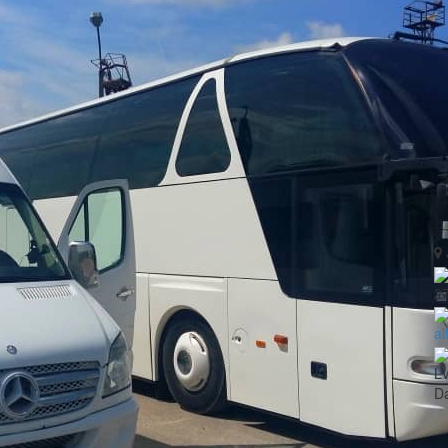
2
al
L
Da