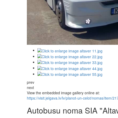
prev
next
View the embedded image gallery online at:
https://visit.jelgava.lv/lv/planot-un-celot/nomas/item
Autobusu noma SIA "Alta