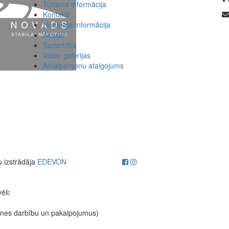
Tūrisma informācija
Kontakti
Noderīga informācija
Aktuāli
Sadarbība
Video galerijas
Amatpersonu atalgojums
u izstrādāja
EDEVON
ēli:
etnes darbību un pakalpojumus)