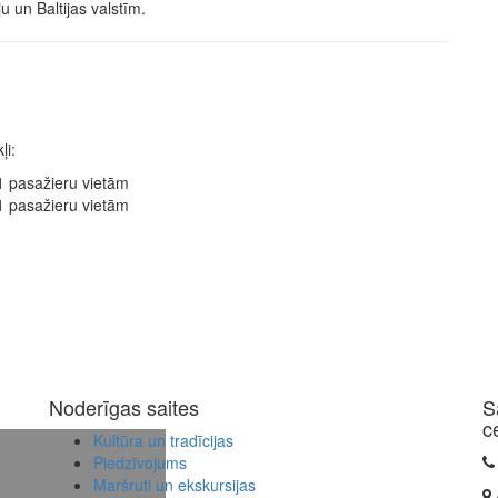
 un Baltijas valstīm.
ļi:
1 pasažieru vietām
1 pasažieru vietām
Noderīgas saites
S
c
Kultūra un tradīcijas
Piedzīvojums
Maršruti un ekskursijas