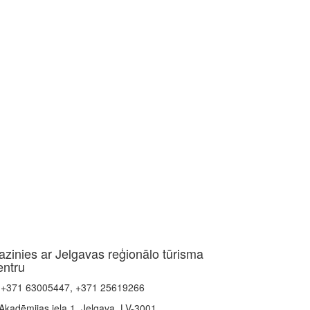
azinies ar Jelgavas reģionālo tūrisma
entru
+371 63005447, +371 25619266
Akadēmijas iela 1, Jelgava, LV-3001