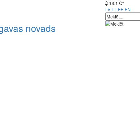
18.1 C°
LV
LT
EE
EN
lgavas novads