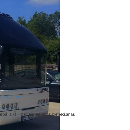
Jelgava, Zāļu iela 5a
7746777
taver@inbox.lv
V, RU, ENG
rba laiks – pēc iepriekšējas pieteikšanās