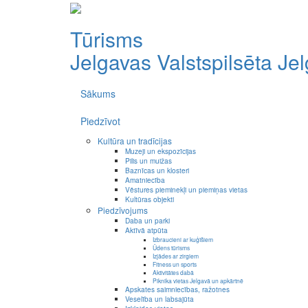
Tūrisms
Jelgavas Valstspilsēta
Je
Sākums
Piedzīvot
Kultūra un tradīcijas
Muzeji un ekspozīcijas
Pilis un muižas
Baznīcas un klosteri
Amatniecība
Vēstures pieminekļi un piemiņas vietas
Kultūras objekti
Piedzīvojums
Daba un parki
Aktīvā atpūta
Izbraucieni ar kuģīšiem
Ūdens tūrisms
Izjādes ar zirgiem
Fitness un sports
Aktivitātes dabā
Piknika vietas Jelgavā un apkārtnē
Apskates saimniecības, ražotnes
Veselība un labsajūta