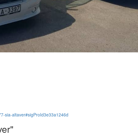
/2177-sia-altaver#sigProId3e33a1246d
ver"