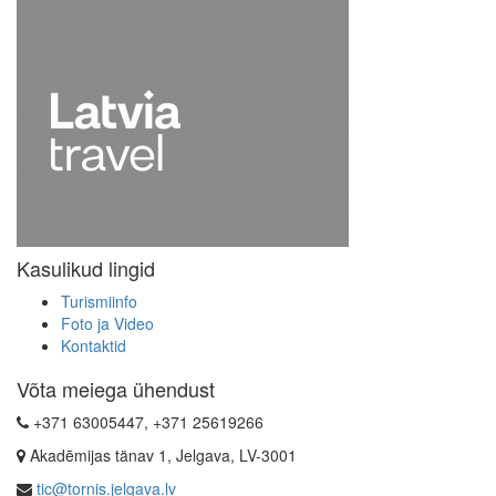
Kasulikud lingid
Turismiinfo
Foto ja Video
Kontaktid
Võta meiega ühendust
+371 63005447, +371 25619266
Akadēmijas tänav 1, Jelgava, LV-3001
tic@tornis.jelgava.lv