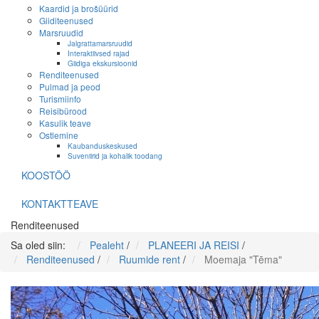
Kaardid ja brošüürid
Giiditeenused
Marsruudid
Jalgrattamarsruudid
Interaktiivsed rajad
Giidiga ekskursioonid
Renditeenused
Pulmad ja peod
Turismiinfo
Reisibürood
Kasulik teave
Ostlemine
Kaubanduskeskused
Suveniirid ja kohalik toodang
KOOSTÖÖ
KONTAKTTEAVE
Renditeenused
Sa oled siin:
Pealeht
/
PLANEERI JA REISI
/
Renditeenused
/
Ruumide rent
/
Moemaja "Tēma"