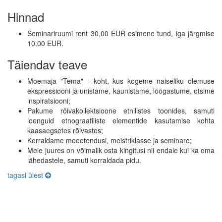
Hinnad
Seminariruumi rent 30,00 EUR esimene tund, iga järgmise
10,00 EUR.
Täiendav teave
Moemaja "Tēma" - koht, kus kogeme naiseliku olemuse
ekspressiooni ja unistame, kaunistame, lõõgastume, otsime
inspiratsiooni;
Pakume rõivakollektsioone etnilistes toonides, samuti
loenguid etnograafiliste elementide kasutamise kohta
kaasaegsetes rõivastes;
Korraldame moeetendusi, meistriklasse ja seminare;
Meie juures on võimalik osta kingitusi nii endale kui ka oma
lähedastele, samuti korraldada pidu.
tagasi ülest