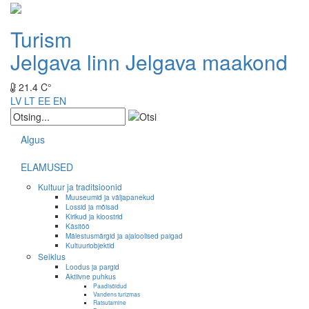
Turism
Jelgava linn
Jelgava maakond
21.4 C°
LV
LT
EE
EN
Algus
ELAMUSED
Kultuur ja traditsioonid
Muuseumid ja väljapanekud
Lossid ja mõisad
Kirikud ja kloostrid
Käsitöö
Mälestusmärgid ja ajaloolised paigad
Kultuuriobjektid
Seiklus
Loodus ja pargid
Aktiivne puhkus
Paadisõidud
Vandens turizmas
Ratsutamine