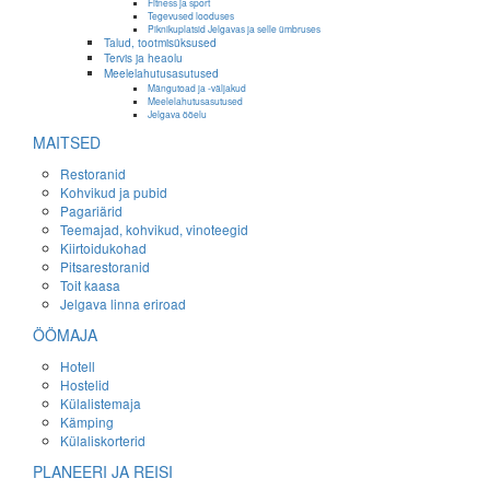
Fitness ja sport
Tegevused looduses
Piknikuplatsid Jelgavas ja selle ümbruses
Talud, tootmisüksused
Tervis ja heaolu
Meelelahutusasutused
Mängutoad ja -väljakud
Meelelahutusasutused
Jelgava ööelu
MAITSED
Restoranid
Kohvikud ja pubid
Pagariärid
Teemajad, kohvikud, vinoteegid
Kiirtoidukohad
Pitsarestoranid
Toit kaasa
Jelgava linna eriroad
ÖÖMAJA
Hotell
Hostelid
Külalistemaja
Kämping
Külaliskorterid
PLANEERI JA REISI