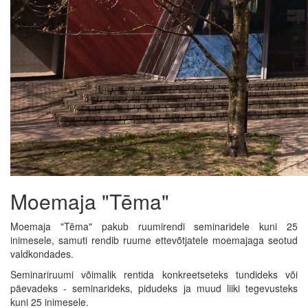
Moemaja "Tēma"
Moemaja "Tēma" pakub ruumirendi seminaridele kuni 25
inimesele, samuti rendib ruume ettevõtjatele moemajaga seotud
valdkondades.
Seminariruumi võimalik rentida konkreetseteks tundideks või
päevadeks - seminarideks, pidudeks ja muud liiki tegevusteks
kuni 25 inimesele.