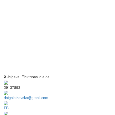
Jelgava, Elektrības iela 5a
29137893
daigalatkovska@gmail.com
FB