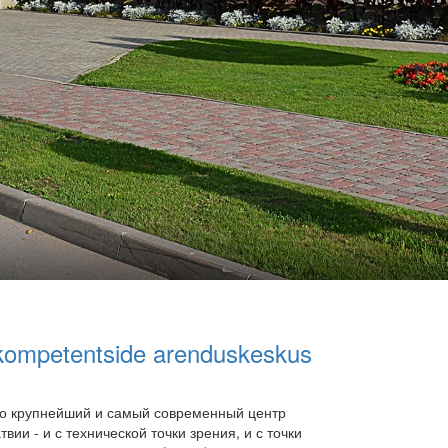
kompetentside arenduskeskus
то крупнейший и самый современный центр
вии - и с технической точки зрения, и с точки