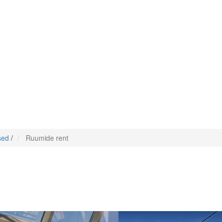
sed
/
Ruumide rent