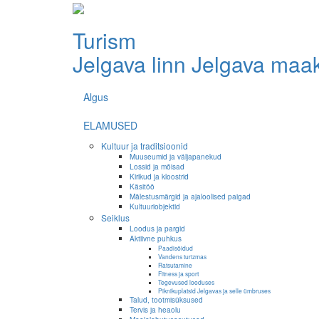
Turism
Jelgava linn
Jelgava maa
Algus
ELAMUSED
Kultuur ja traditsioonid
Muuseumid ja väljapanekud
Lossid ja mõisad
Kirikud ja kloostrid
Käsitöö
Mälestusmärgid ja ajaloolised paigad
Kultuuriobjektid
Seiklus
Loodus ja pargid
Aktiivne puhkus
Paadisõidud
Vandens turizmas
Ratsutamine
Fitness ja sport
Tegevused looduses
Piknikuplatsid Jelgavas ja selle ümbruses
Talud, tootmisüksused
Tervis ja heaolu