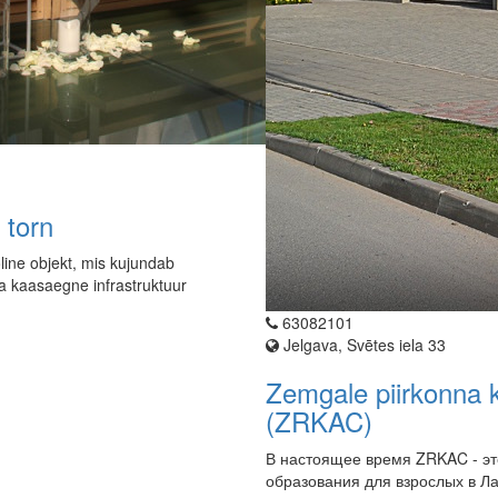
 torn
line objekt, mis kujundab
ja kaasaegne infrastruktuur
63082101
Jelgava, Svētes iela 33
Zemgale piirkonna 
(ZRKAC)
В настоящее время ZRKAC - э
образования для взрослых в Лат