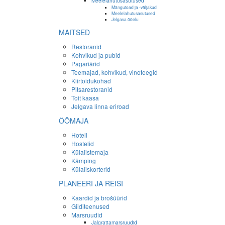
Meelelahutusasutused
Mängutoad ja -väljakud
Meelelahutusasutused
Jelgava ööelu
MAITSED
Restoranid
Kohvikud ja pubid
Pagariärid
Teemajad, kohvikud, vinoteegid
Kiirtoidukohad
Pitsarestoranid
Toit kaasa
Jelgava linna eriroad
ÖÖMAJA
Hotell
Hostelid
Külalistemaja
Kämping
Külaliskorterid
PLANEERI JA REISI
Kaardid ja brošüürid
Giiditeenused
Marsruudid
Jalgrattamarsruudid