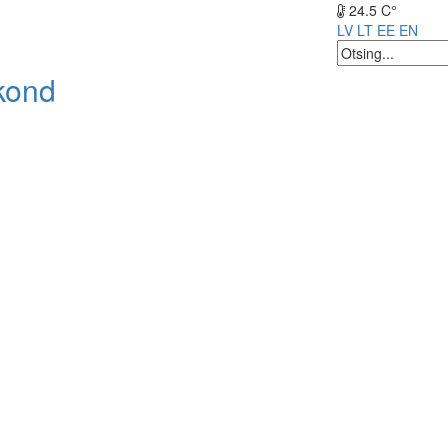
24.5 C°
LV
LT
EE
EN
kond