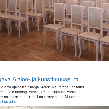
lgava Ajaloo- ja kunstimuuseum
tuntud oma ajaloolise nimega "Academia Petrina", ehitatud
 Zemgale hertsog Pēteris Bīrons´i algatusel varasema
les asus esimene ülikool Läti territooriumil. Muuseum
t.
Loe edasi