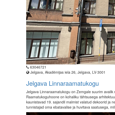
63046721
Jelgava, Akadēmijas iela 26, Jelgava, LV-3001
Jelgava Linnaraamatukogu
Jelgava Linnaraamatukogu on Zemgale suurim avalik
Raamatukoguhoone on kohaliku tähtsusega arhitektuuri
kaunistavad 19. sajandil malmist valatud dekoorid ja ne
tunnistajad oma ebatavalise ja huvitava saatusega, mill