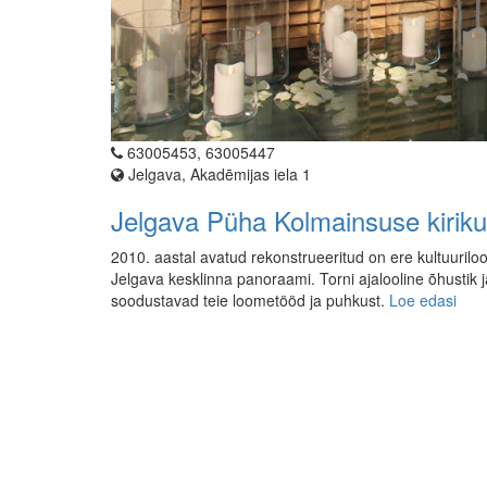
63005453, 63005447
Jelgava, Akadēmijas iela 1
Jelgava Püha Kolmainsuse kiriku
2010. aastal avatud rekonstrueeritud on ere kultuuriloo
Jelgava kesklinna panoraami. Torni ajalooline õhustik 
soodustavad teie loometööd ja puhkust.
Loe edasi