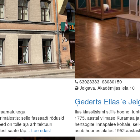
63023383, 63080150
Jelgava, Akadēmijas iela 10
Ģederts Elias´e Je
 raamatukogu.
Ilus klassitsismi stiilis hoone, 
mälestis: selle fassaadi rõdusid
1775. aastal viimase Kuramaa ja
ed on tolle aja arhitektuuri
hertsogite linnapalee kohale, sel
est saate täp...
Loe edasi
asub hoones alates 1952.aastas