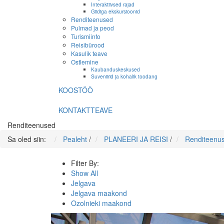
Interaktiivsed rajad
Giidiga ekskursioonid
Renditeenused
Pulmad ja peod
Turismiinfo
Reisibürood
Kasulik teave
Ostlemine
Kaubanduskeskused
Suveniirid ja kohalik toodang
KOOSTÖÖ
KONTAKTTEAVE
Renditeenused
Sa oled siin:
Pealeht
/
PLANEERI JA REISI
/
Renditeenu
Filter By:
Show All
Jelgava
Jelgava maakond
Ozolnieki maakond