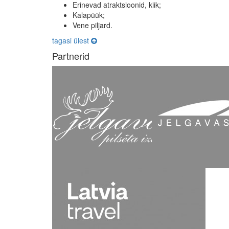
Erinevad atraktsioonid, kiik;
Kalapüük;
Vene piljard.
tagasi ülest
Partnerid