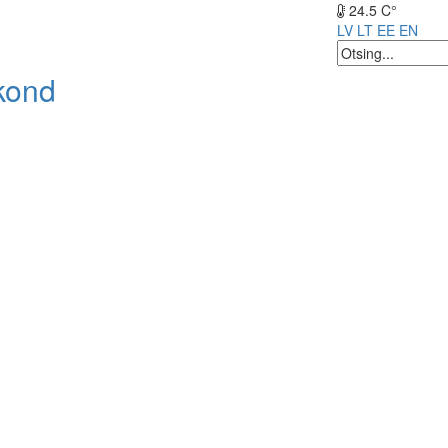
24.5 C°
LV
LT
EE
EN
kond