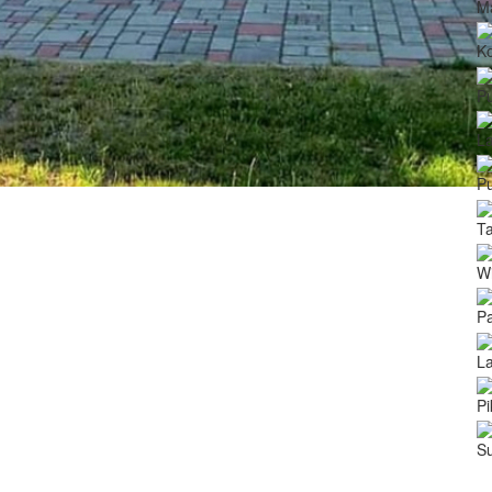
M
Ko
P
La
P
T
Wi
Pa
L
Pi
Su