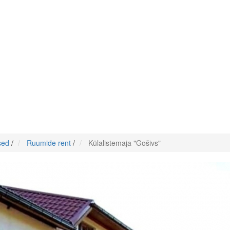
sed
/
Ruumide rent
/
Külalistemaja "Gošivs"