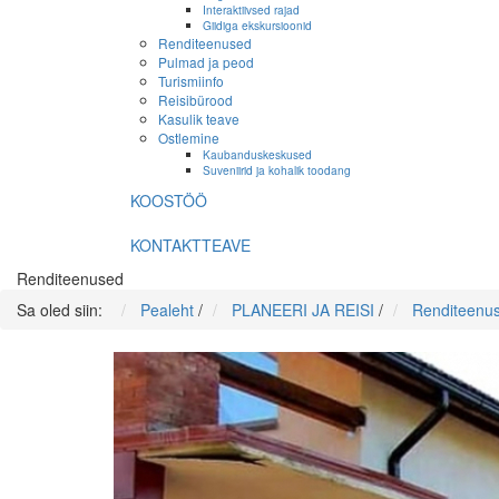
Interaktiivsed rajad
Giidiga ekskursioonid
Renditeenused
Pulmad ja peod
Turismiinfo
Reisibürood
Kasulik teave
Ostlemine
Kaubanduskeskused
Suveniirid ja kohalik toodang
KOOSTÖÖ
KONTAKTTEAVE
Renditeenused
Sa oled siin:
Pealeht
/
PLANEERI JA REISI
/
Renditeenu