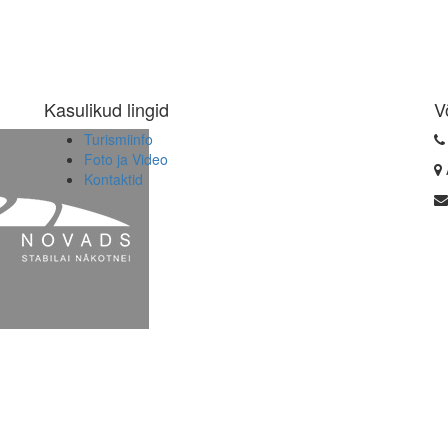
Kasulikud lingid
V
Turismiinfo
Foto ja Video
Kontaktid