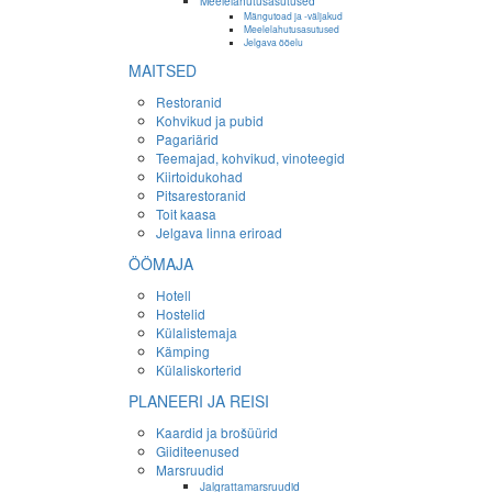
Meelelahutusasutused
Mängutoad ja -väljakud
Meelelahutusasutused
Jelgava ööelu
MAITSED
Restoranid
Kohvikud ja pubid
Pagariärid
Teemajad, kohvikud, vinoteegid
Kiirtoidukohad
Pitsarestoranid
Toit kaasa
Jelgava linna eriroad
ÖÖMAJA
Hotell
Hostelid
Külalistemaja
Kämping
Külaliskorterid
PLANEERI JA REISI
Kaardid ja brošüürid
Giiditeenused
Marsruudid
Jalgrattamarsruudid