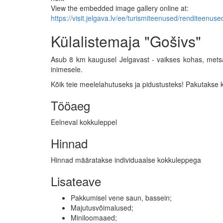
View the embedded image gallery online at:
https://visit.jelgava.lv/ee/turismiteenused/renditeen
Külalistemaja "Gošivs"
Asub 8 km kaugusel Jelgavast - vaikses kohas, met
inimesele.
Kõik teie meelelahutuseks ja pidustusteks! Pakutakse ka 
Tööaeg
Eelneval kokkuleppel
Hinnad
Hinnad määratakse individuaalse kokkuleppega
Lisateave
Pakkumisel vene saun, bassein;
Majutusvõimalused;
Miniloomaaed;