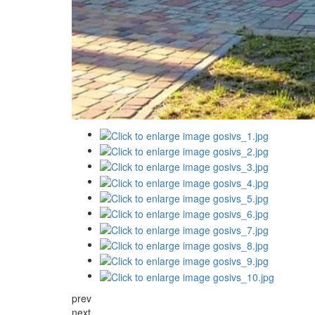
prev
next