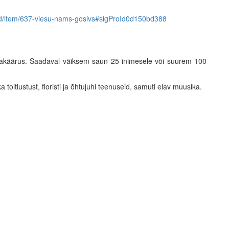
used/item/637-viesu-nams-gosivs#sigProId0d150bd388
sakäärus. Saadaval väiksem saun 25 inimesele või suurem 100
toitlustust, floristi ja õhtujuhi teenuseid, samuti elav muusika.