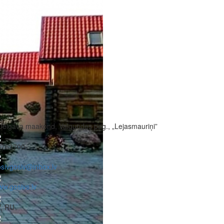
Jelgava maakond, Valgundes pag., „Lejasmauriņi”
8763700
sivgosiv@inbox.lv
w.gosivs.lv
V, RU