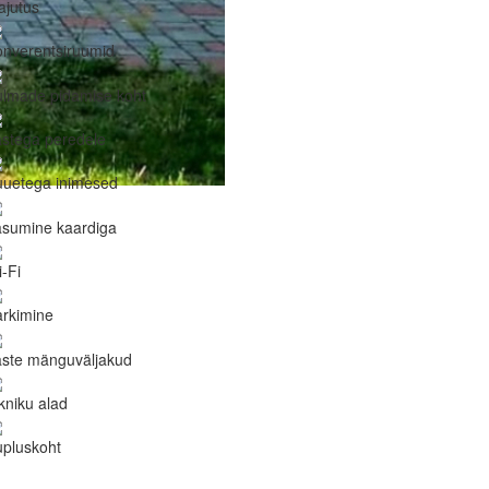
ajutus
nverentsiruumid
ulmade pidamise koht
stega peredele
uuetega inimesed
asumine kaardiga
-Fi
rkimine
aste mänguväljakud
kniku alad
pluskoht