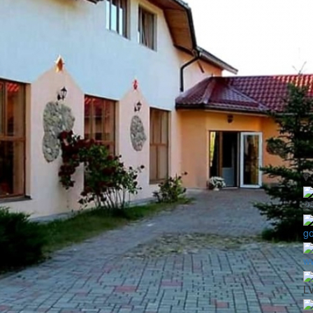
2
go
ww
L