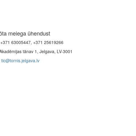
õta meiega ühendust
+371 63005447, +371 25619266
Akadēmijas tänav 1, Jelgava, LV-3001
tic@tornis.jelgava.lv