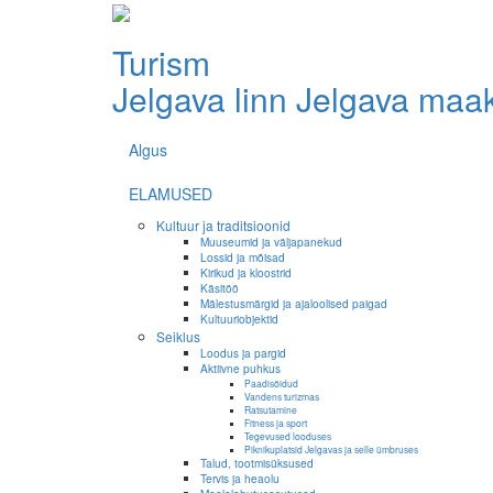
Turism
Jelgava linn
Jelgava maa
Algus
ELAMUSED
Kultuur ja traditsioonid
Muuseumid ja väljapanekud
Lossid ja mõisad
Kirikud ja kloostrid
Käsitöö
Mälestusmärgid ja ajaloolised paigad
Kultuuriobjektid
Seiklus
Loodus ja pargid
Aktiivne puhkus
Paadisõidud
Vandens turizmas
Ratsutamine
Fitness ja sport
Tegevused looduses
Piknikuplatsid Jelgavas ja selle ümbruses
Talud, tootmisüksused
Tervis ja heaolu