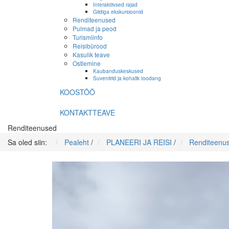
Interaktiivsed rajad
Giidiga ekskursioonid
Renditeenused
Pulmad ja peod
Turismiinfo
Reisibürood
Kasulik teave
Ostlemine
Kaubanduskeskused
Suveniirid ja kohalik toodang
KOOSTÖÖ
KONTAKTTEAVE
Renditeenused
Sa oled siin:
Pealeht
/
PLANEERI JA REISI
/
Renditeenu