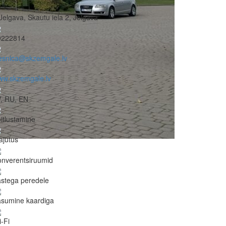
Jelgava, Skautu iela 2, Jelgava
9222814
esnica@skzemgale.lv
ww.skzemgale.lv
, RU, EN
itlustamine
ajutus
nverentsiruumid
stega peredele
asumine kaardiga
-Fi