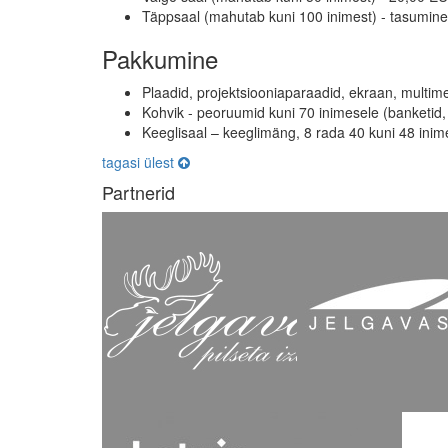
Täppsaal (mahutab kuni 100 inimest) - tasumin
Pakkumine
Plaadid, projektsiooniaparaadid, ekraan, multim
Kohvik - peoruumid kuni 70 inimesele (banketid,
Keeglisaal – keeglimäng, 8 rada 40 kuni 48 inim
tagasi ülest
Partnerid