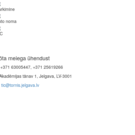
rkimine
uto noma
C
õta meiega ühendust
+371 63005447, +371 25619266
Akadēmijas tänav 1, Jelgava, LV-3001
tic@tornis.jelgava.lv