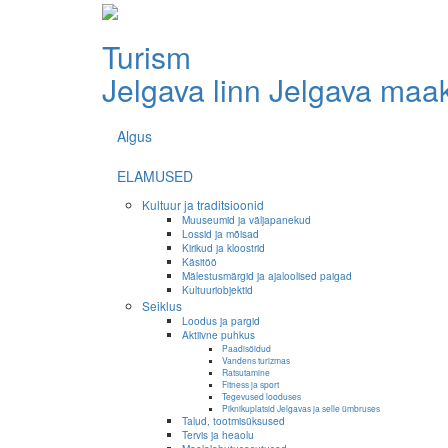
Turism
Jelgava linn
Jelgava maa
Algus
ELAMUSED
Kultuur ja traditsioonid
Muuseumid ja väljapanekud
Lossid ja mõisad
Kirikud ja kloostrid
Käsitöö
Mälestusmärgid ja ajaloolised paigad
Kultuuriobjektid
Seiklus
Loodus ja pargid
Aktiivne puhkus
Paadisõidud
Vandens turizmas
Ratsutamine
Fitness ja sport
Tegevused looduses
Piknikuplatsid Jelgavas ja selle ümbruses
Talud, tootmisüksused
Tervis ja heaolu