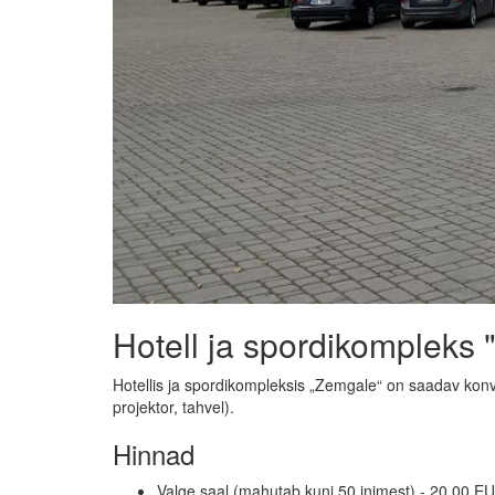
Hotell ja spordikompleks
Hotellis ja spordikompleksis „Zemgale“ on saadav kon
projektor, tahvel).
Hinnad
Valge saal (mahutab kuni 50 inimest) - 20,00 E