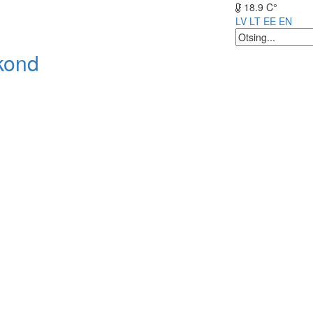
18.9 C°
LV
LT
EE
EN
kond