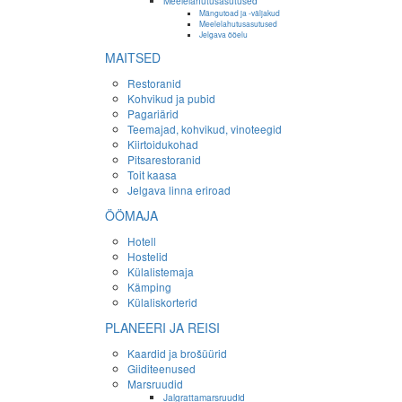
Meelelahutusasutused
Mängutoad ja -väljakud
Meelelahutusasutused
Jelgava ööelu
MAITSED
Restoranid
Kohvikud ja pubid
Pagariärid
Teemajad, kohvikud, vinoteegid
Kiirtoidukohad
Pitsarestoranid
Toit kaasa
Jelgava linna eriroad
ÖÖMAJA
Hotell
Hostelid
Külalistemaja
Kämping
Külaliskorterid
PLANEERI JA REISI
Kaardid ja brošüürid
Giiditeenused
Marsruudid
Jalgrattamarsruudid