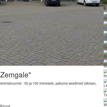
2
vi
w
LV
To
M
 "Zemgale"
Ko
verentsiruumid - 50 ja 100 inimesele, pakume seadmed (ekraan,
La
T
Wi
UR/tund