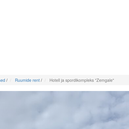
sed
/
Ruumide rent
/
Hotell ja spordikompleks "Zemgale"