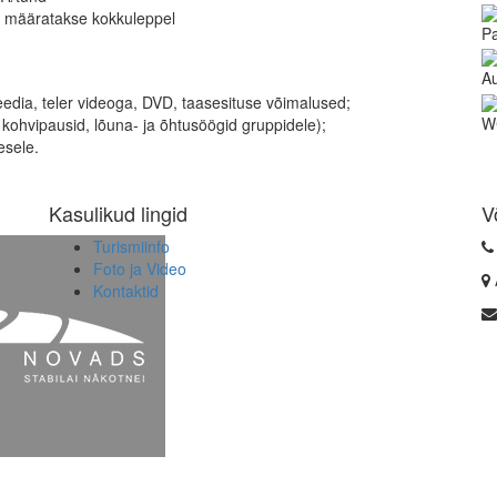
e määratakse kokkuleppel
Pa
A
eedia, teler videoga, DVD, taasesituse võimalused;
W
 kohvipausid, lõuna- ja õhtusöögid gruppidele);
esele.
Kasulikud lingid
V
Turismiinfo
Foto ja Video
Kontaktid